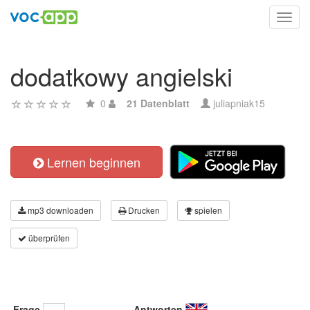
Toggl
navig
dodatkowy angielski
0
21 Datenblatt
juliapniak15
Lernen beginnen
mp3 downloaden
Drucken
spielen
überprüfen
Frage
Antworten