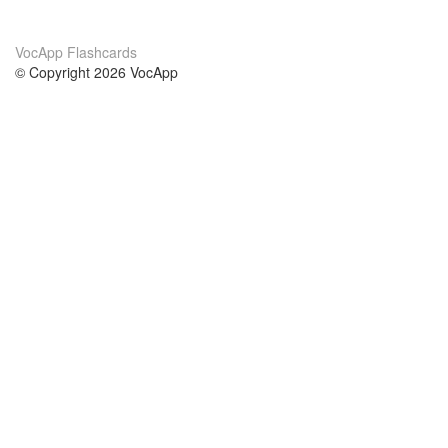
VocApp Flashcards
© Copyright 2026 VocApp
02-798 Mielczarskiego 8/58
Warsaw, Poland (EU)
Wir Über Uns
Bedingungen
unser Team
100% Garantie
Blog
Datenschutzrichtlinie
Vorschriften
In Kontakt Treten
BIPR
kontaktieren
Kurse
Hilfe