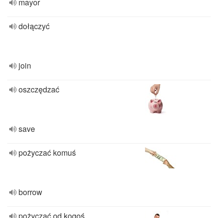
mayor
dołączyć
join
oszczędzać
save
pożyczać komuś
borrow
pożyczać od kogoś