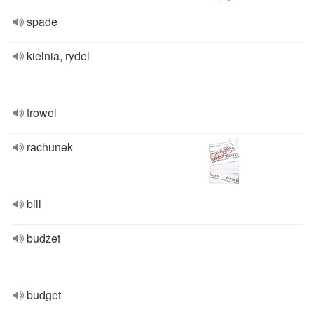
spade
kielnia, rydel
trowel
rachunek
bill
budżet
budget