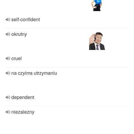
self-confident
okrutny
cruel
na czyims utrzymaniu
dependent
niezalezny