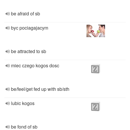
be afraid of sb
byc pociagajacym
be attracted to sb
miec czego kogos dosc
be/feel/get fed up with sb/sth
lubic kogos
be fond of sb