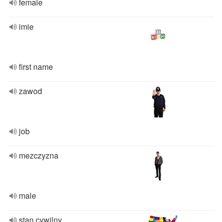
female
imie
first name
zawod
job
mezczyzna
male
stan cywilny