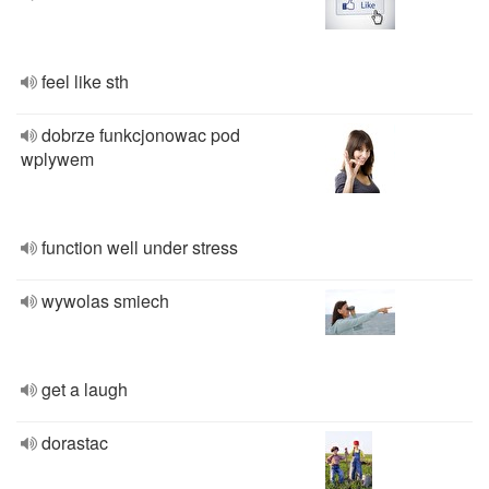
feel like sth
dobrze funkcjonowac pod
wplywem
function well under stress
wywolas smiech
get a laugh
dorastac