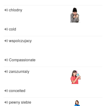
chlodny
cold
wspolczujacy
Compassionate
zarozumialy
conceited
pewny siebie