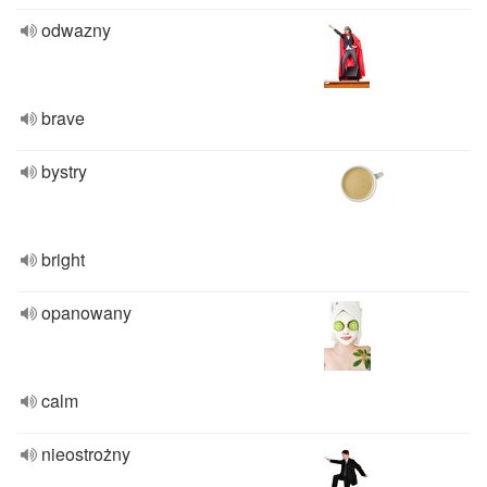
odwazny
brave
bystry
bright
opanowany
calm
nieostrożny