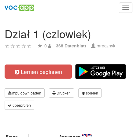
Toggl
navig
Dział 1 (czlowiek)
0
368 Datenblatt
mrocznyk
Lernen beginnen
mp3 downloaden
Drucken
spielen
überprüfen
Frage
Antworten