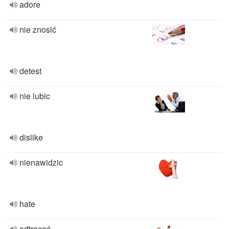
adore
nie znosić
detest
nie lubic
dislike
nienawidzic
hate
odtrącać