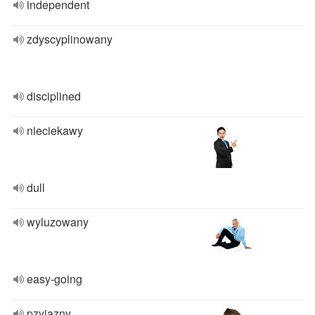
independent
zdyscyplinowany
disciplined
nieciekawy
dull
wyluzowany
easy-going
pzyjazny