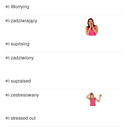
Worrying
zadziwiający
suprising
zadziwiony
supraised
zestresowany
stressed out