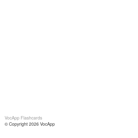
VocApp Flashcards
© Copyright 2026 VocApp
02-798 Mielczarskiego 8/58