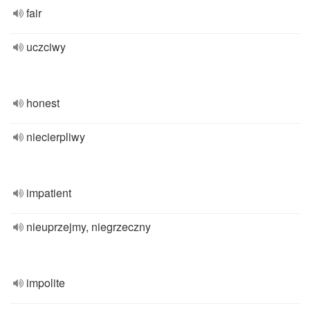
fair
uczciwy
honest
niecierpliwy
impatient
nieuprzejmy, niegrzeczny
impolite