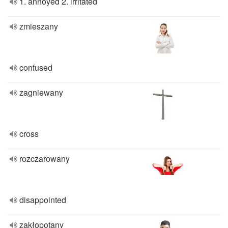
1. annoyed 2. irritated
zmieszany
confused
zagniewany
cross
rozczarowany
disappointed
zakłopotany