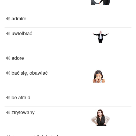
admire
uwielbiać
adore
bać się, obawiać
be afraid
zirytowany