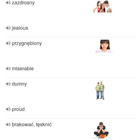
zazdrosny
jealous
przygnębiony
miserable
dumny
proud
brakować, tęsknić