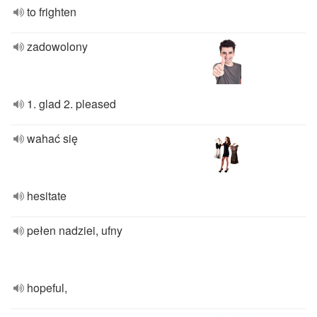
to frighten
zadowolony
1. glad 2. pleased
wahać się
hesitate
pełen nadziei, ufny
hopeful,