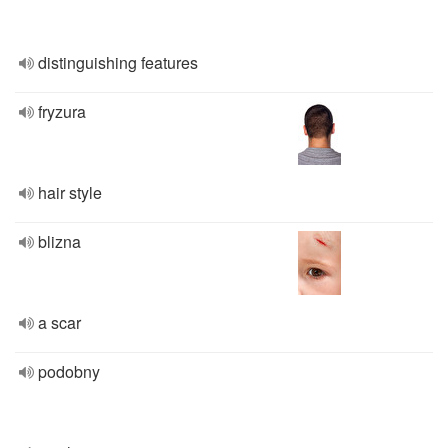
distinguishing features
fryzura
hair style
blizna
a scar
podobny