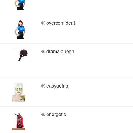
overconfident
drama queen
easygoing
energetic