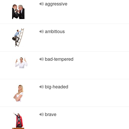
aggressive
ambitious
bad-tempered
big-headed
brave