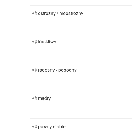
ostrożny / nieostrożny
troskliwy
radosny / pogodny
mądry
pewny siebie