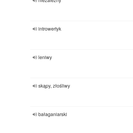
niezależny
introwertyk
leniwy
skąpy, złośliwy
bałaganiarski