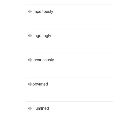
imperiously
lingeringly
incautiously
obviated
illumined