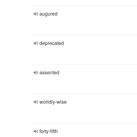
augured
deprecated
assented
worldly-wise
forty-fifth