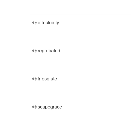
effectually
reprobated
irresolute
scapegrace