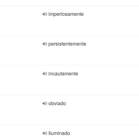
imperiosamente
persistentemente
incautamente
obviado
Iluminado