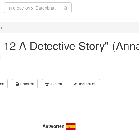
n...
 to 12 A Detective Story" (An
l
en
Drucken
spielen
überprüfen
Antworten