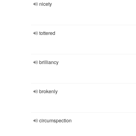
nicety
tottered
brilliancy
brokenly
circumspection