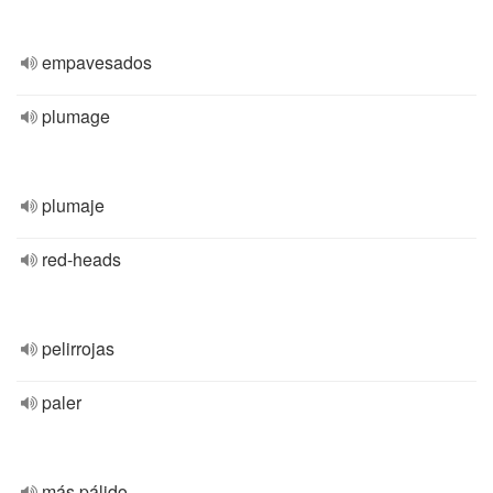
empavesados
plumage
plumaje
red-heads
pelirrojas
paler
más pálido