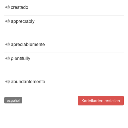
crestado
appreciably
apreciablemente
plentifully
abundantemente
español
Karteikarten erstellen