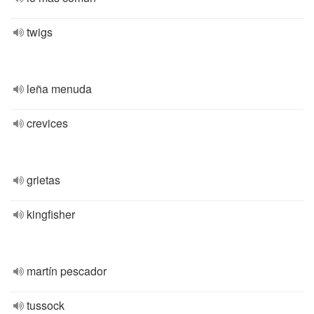
twigs
leña menuda
crevices
grietas
kingfisher
martín pescador
tussock