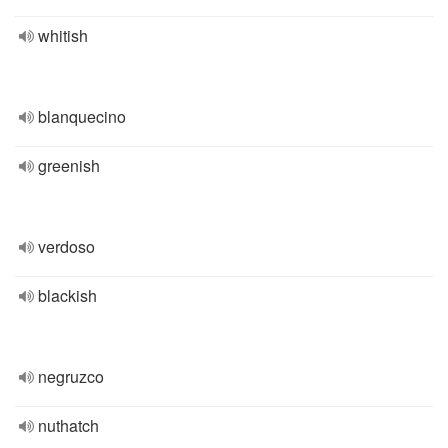
whitish
blanquecino
greenish
verdoso
blackish
negruzco
nuthatch