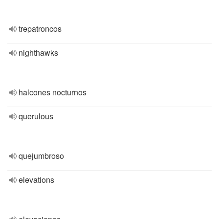
trepatroncos
nighthawks
halcones nocturnos
querulous
quejumbroso
elevations