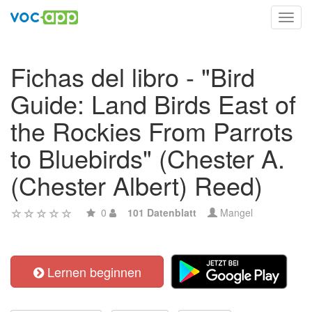
Toggl
navig
Fichas del libro - "Bird
Guide: Land Birds East of
the Rockies From Parrots
to Bluebirds" (Chester A.
(Chester Albert) Reed)
0
101 Datenblatt
Mangel
Lernen beginnen