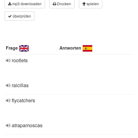
mp3 downloaden
Drucken
spielen
überprüfen
Frage
Antworten
rootlets
raicillas
flycatchers
atrapamoscas