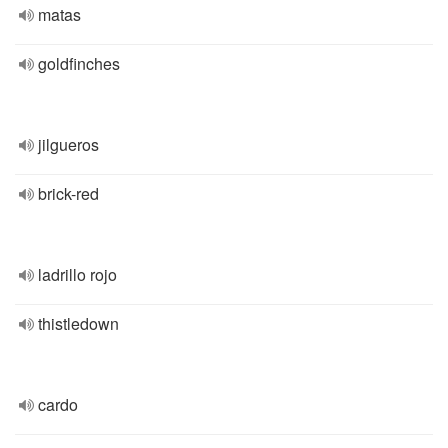
matas
goldfinches
jilgueros
brick-red
ladrillo rojo
thistledown
cardo