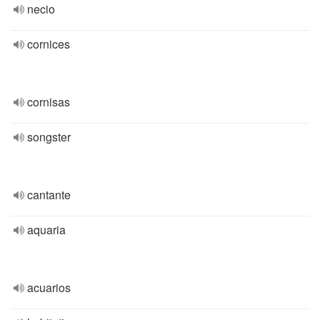
necio
cornices
cornisas
songster
cantante
aquaria
acuarios