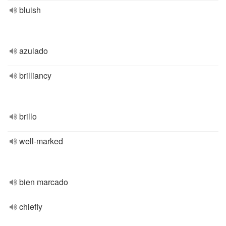
bluish
azulado
brilliancy
brillo
well-marked
bien marcado
chiefly