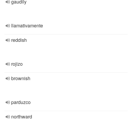
gaudily
llamativamente
reddish
rojizo
brownish
parduzco
northward