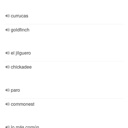
currucas
goldfinch
el jilguero
chickadee
paro
commonest
lo más común