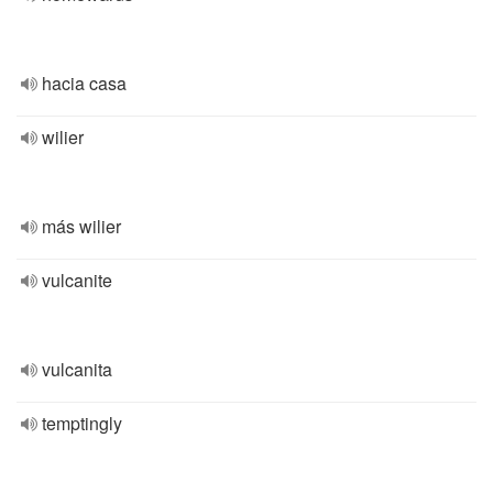
hacia casa
wilier
más wilier
vulcanite
vulcanita
temptingly