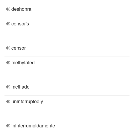
deshonra
censor's
censor
methylated
metilado
uninterruptedly
ininterrumpidamente