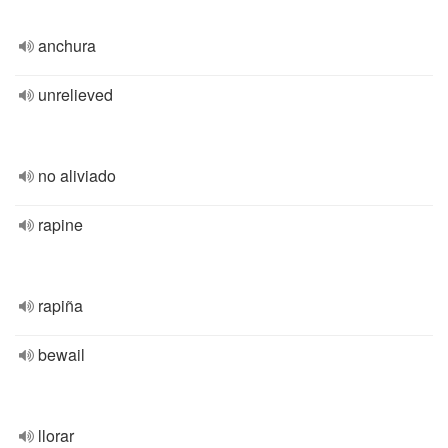
anchura
unrelieved
no aliviado
rapine
rapiña
bewail
llorar