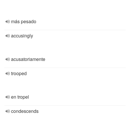
más pesado
accusingly
acusatoriamente
trooped
en tropel
condescends