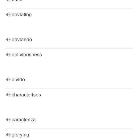
obviating
obviando
obliviousness
olvido
characterises
caracteriza
glorying