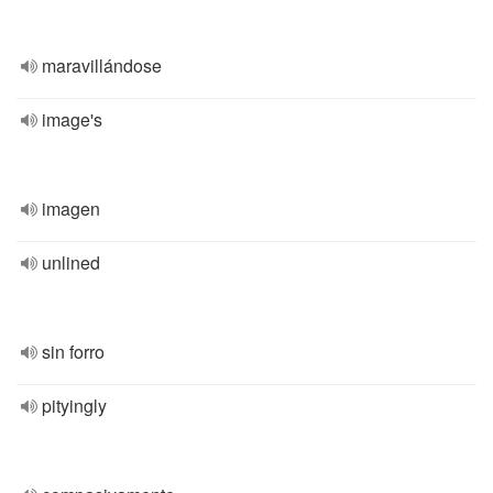
maravillándose
image's
imagen
unlined
sin forro
pityingly