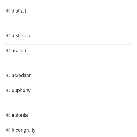
distrait
distraído
accredit
acreditar
euphony
eufonía
incongruity