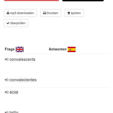
mp3 downloaden
Drucken
spielen
überprüfen
Frage
Antworten
convalescents
convalecientes
éclat
brillo