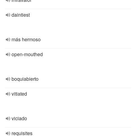
daintiest
más hermoso
open-mouthed
boquiabierto
vitiated
viciado
requisites