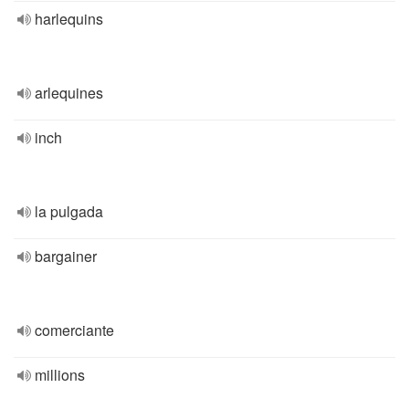
harlequins
arlequines
inch
la pulgada
bargainer
comerciante
millions