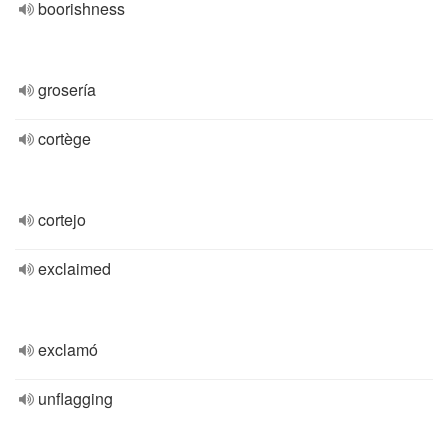
boorishness
grosería
cortège
cortejo
exclaimed
exclamó
unflagging