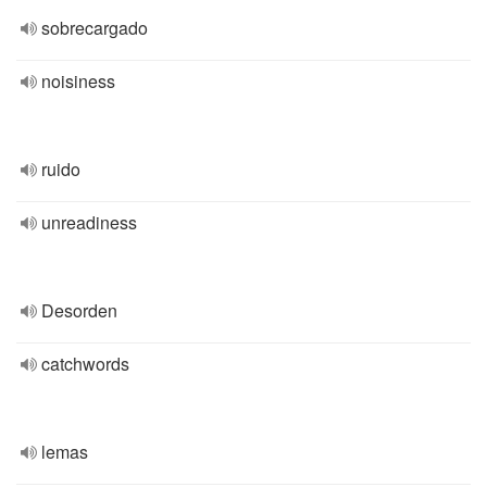
sobrecargado
noisiness
ruido
unreadiness
Desorden
catchwords
lemas