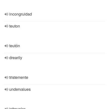
incongruidad
teuton
teutón
drearily
tristemente
undervalues
infravalor