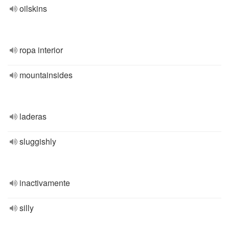
oilskins
ropa interior
mountainsides
laderas
sluggishly
inactivamente
silly