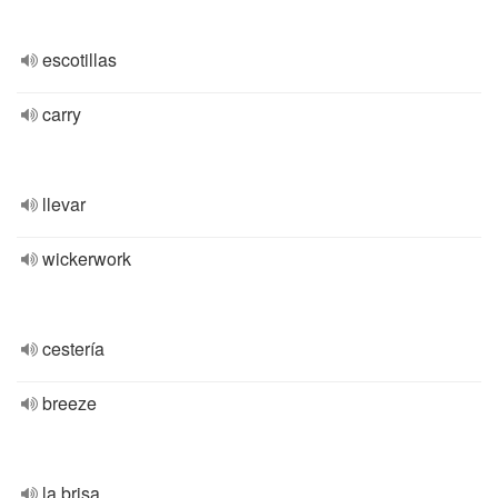
escotillas
carry
llevar
wickerwork
cestería
breeze
la brisa