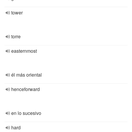
tower
torre
easternmost
él más oriental
henceforward
en lo sucesivo
hard