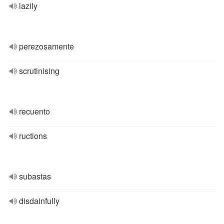
lazily
perezosamente
scrutinising
recuento
ructions
subastas
disdainfully