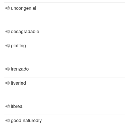
uncongenial
desagradable
plaiting
trenzado
liveried
librea
good-naturedly