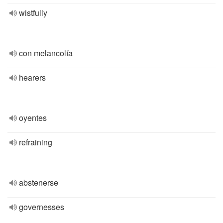
wistfully
con melancolía
hearers
oyentes
refraining
abstenerse
governesses