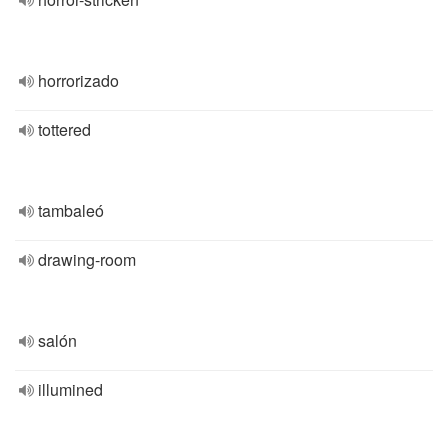
horrorizado
tottered
tambaleó
drawing-room
salón
illumined