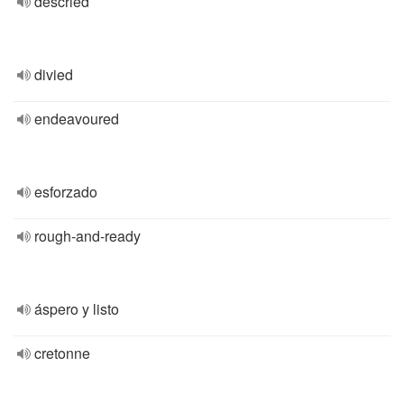
descried
divied
endeavoured
esforzado
rough-and-ready
áspero y listo
cretonne