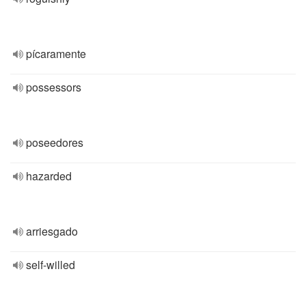
pícaramente
possessors
poseedores
hazarded
arriesgado
self-willed