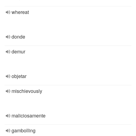
whereat
donde
demur
objetar
mischievously
maliciosamente
gambolling