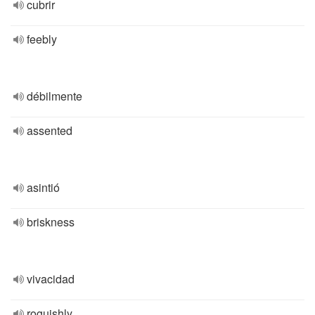
cubrir
feebly
débilmente
assented
asintió
briskness
vivacidad
roguishly