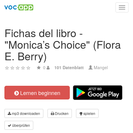
Toggl
navig
Fichas del libro -
"Monica’s Choice" (Flora
E. Berry)
0
101 Datenblatt
Mangel
Lernen beginnen
mp3 downloaden
Drucken
spielen
überprüfen