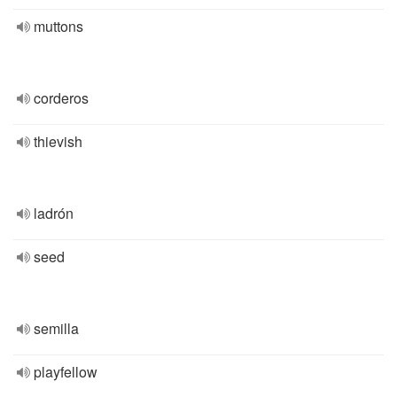
muttons
corderos
thievish
ladrón
seed
semilla
playfellow