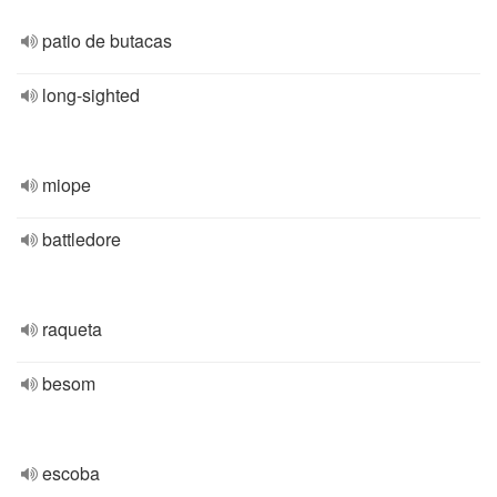
patio de butacas
long-sighted
miope
battledore
raqueta
besom
escoba