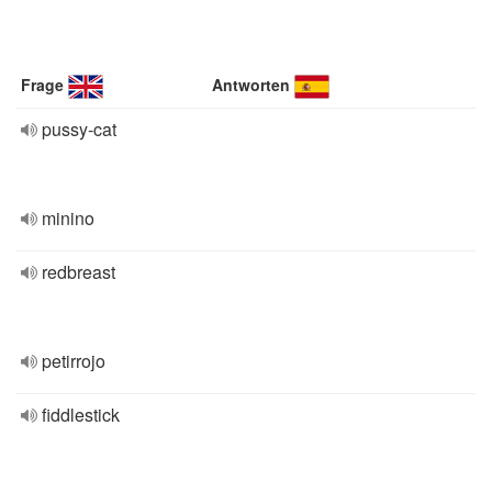
Frage
Antworten
pussy-cat
minino
redbreast
petirrojo
fiddlestick