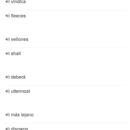
vindica
fleeces
vellones
shall
deberá
uttermost
más lejano
disowns