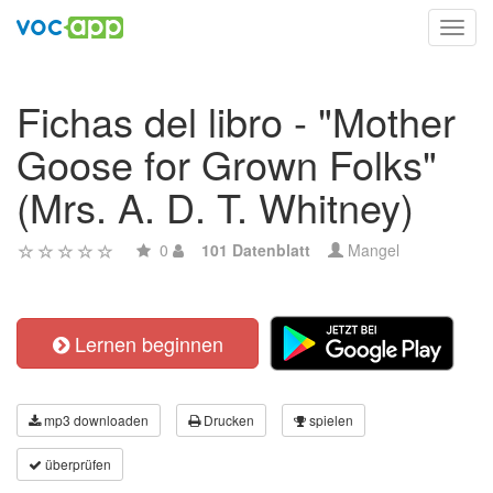
Toggl
navig
Fichas del libro - "Mother
Goose for Grown Folks"
(Mrs. A. D. T. Whitney)
0
101 Datenblatt
Mangel
Lernen beginnen
mp3 downloaden
Drucken
spielen
überprüfen