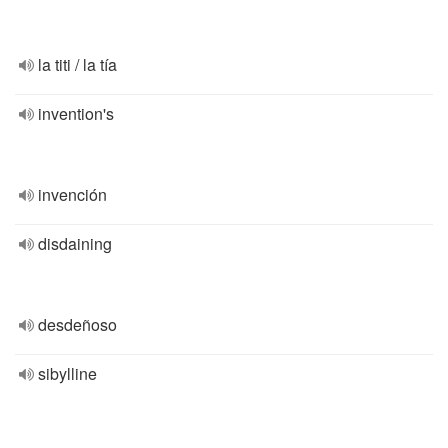
la titi / la tía
invention's
invención
disdaining
desdeñoso
sibylline