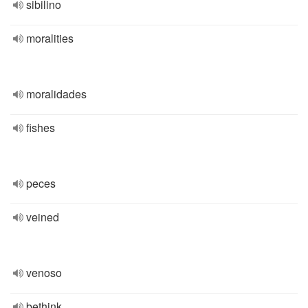
sibilino
moralities
moralidades
fishes
peces
veined
venoso
bethink