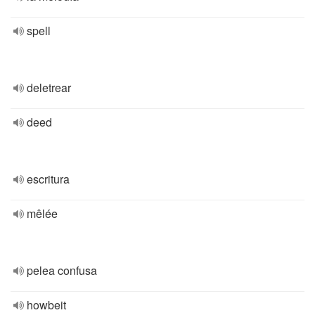
spell
deletrear
deed
escritura
mêlée
pelea confusa
howbeit