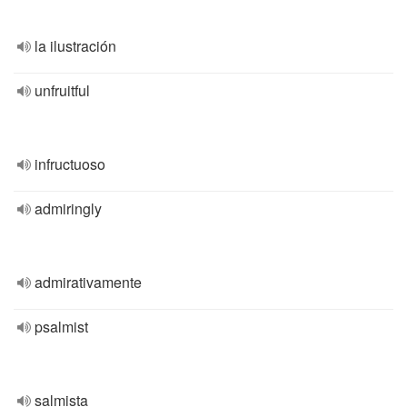
la ilustración
unfruitful
infructuoso
admiringly
admirativamente
psalmist
salmista