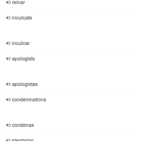
reinar
inculcate
inculcar
apologists
apologistas
condemnations
condenas
stentorian