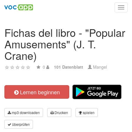
Toggl
navig
Fichas del libro - "Popular
Amusements" (J. T.
Crane)
0
101 Datenblatt
Mangel
Lernen beginnen
mp3 downloaden
Drucken
spielen
überprüfen