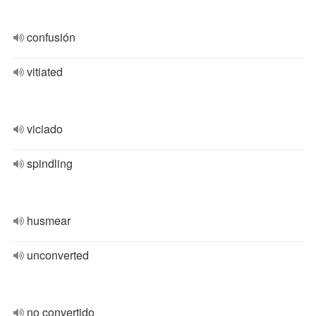
confusión
vitiated
viciado
spindling
husmear
unconverted
no convertido