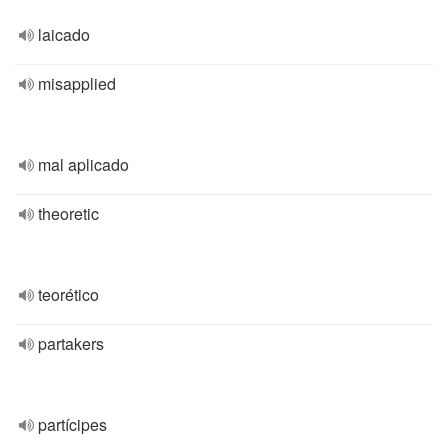
laicado
misapplied
mal aplicado
theoretic
teorético
partakers
partícipes