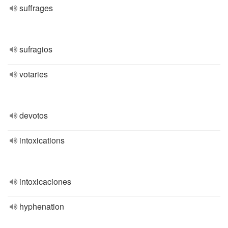
suffrages
sufragios
votaries
devotos
intoxications
intoxicaciones
hyphenation