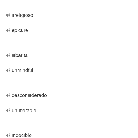
irreligioso
epicure
sibarita
unmindful
desconsiderado
unutterable
indecible