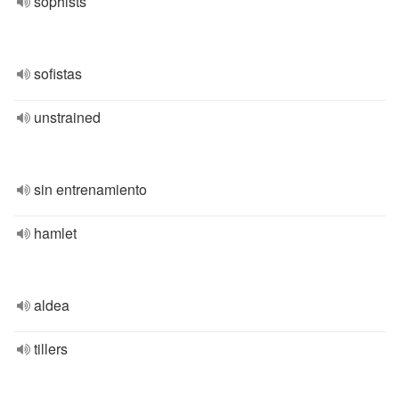
sophists
sofistas
unstrained
sin entrenamiento
hamlet
aldea
tillers