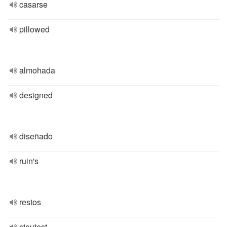
casarse
pillowed
almohada
designed
diseñado
ruin's
restos
stoutest