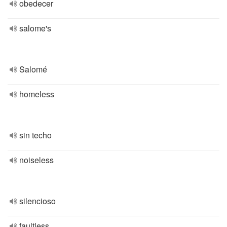
obedecer
salome's
Salomé
homeless
sin techo
noiseless
silencioso
faultless