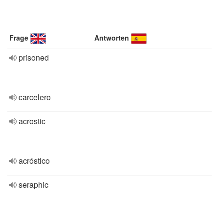
Frage
Antworten
prisoned
carcelero
acrostic
acróstico
seraphic