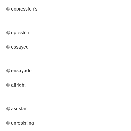
oppression's
opresión
essayed
ensayado
affright
asustar
unresisting