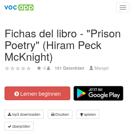
Toggl
navig
Fichas del libro - "Prison
Poetry" (Hiram Peck
McKnight)
0
101 Datenblatt
Mangel
Lernen beginnen
mp3 downloaden
Drucken
spielen
überprüfen