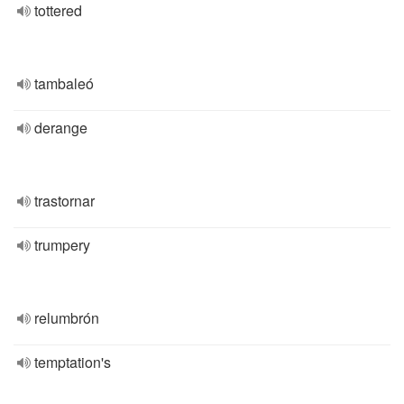
tottered
tambaleó
derange
trastornar
trumpery
relumbrón
temptation's