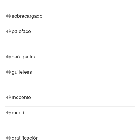
sobrecargado
paleface
cara pálida
guileless
inocente
meed
gratificación