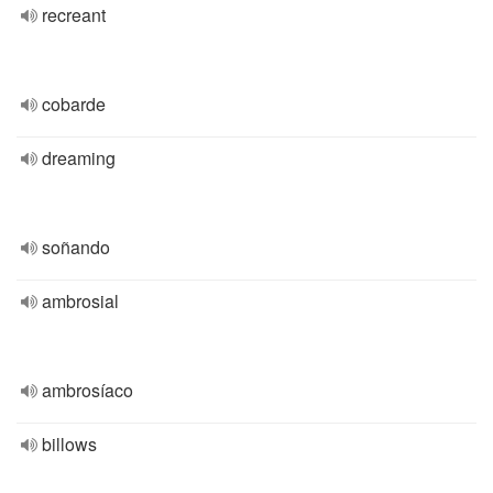
recreant
cobarde
dreaming
soñando
ambrosial
ambrosíaco
billows