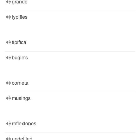
grande
typifies
tipifica
bugle's
corneta
musings
reflexiones
undefiled