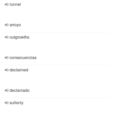
runnel
arroyo
outgrowths
consecuencias
declaimed
declamado
sullenly