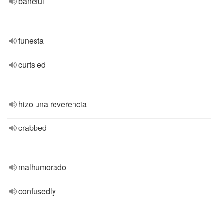
baneful
funesta
curtsied
hizo una reverencia
crabbed
malhumorado
confusedly