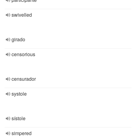
swivelled
girado
censorious
censurador
systole
sístole
simpered