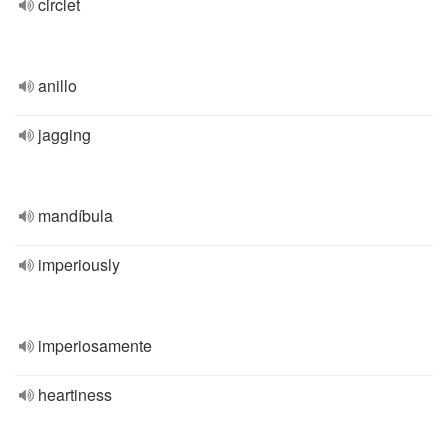
circlet
anillo
jagging
mandíbula
imperiously
imperiosamente
heartiness