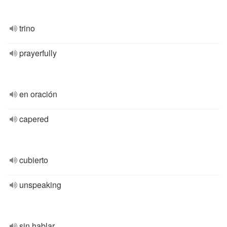
trino
prayerfully
en oración
capered
cubierto
unspeaking
sin hablar