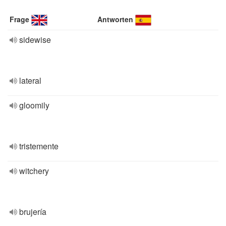
Frage
Antworten
sidewise
lateral
gloomily
tristemente
witchery
brujería