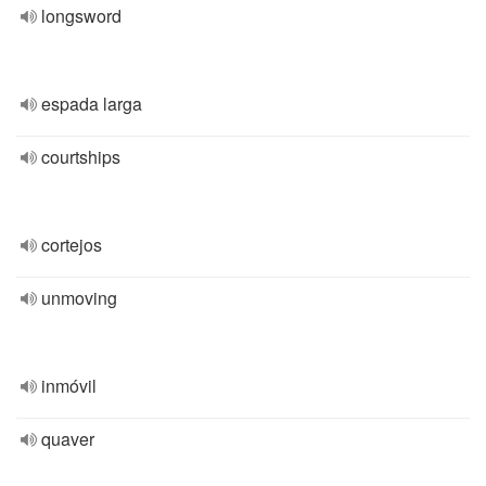
longsword
espada larga
courtships
cortejos
unmoving
inmóvil
quaver