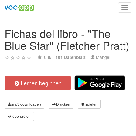
Toggl
navig
Fichas del libro - "The
Blue Star" (Fletcher Pratt)
0
101 Datenblatt
Mangel
Lernen beginnen
mp3 downloaden
Drucken
spielen
überprüfen