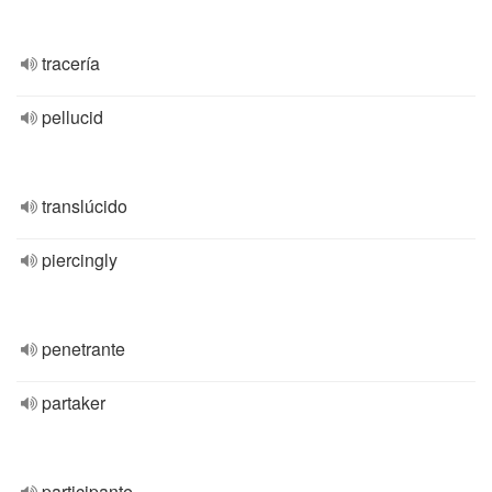
tracería
pellucid
translúcido
piercingly
penetrante
partaker
participante