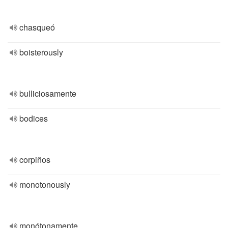
chasqueó
boisterously
bulliciosamente
bodices
corpiños
monotonously
monótonamente