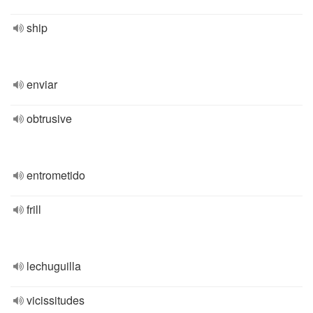
ship
enviar
obtrusive
entrometido
frill
lechuguilla
vicissitudes