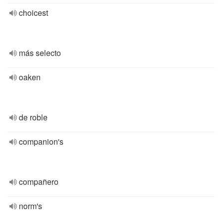
choicest
más selecto
oaken
de roble
companion's
compañero
norm's