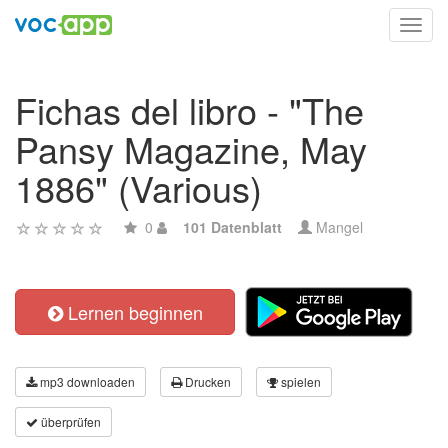
Toggl
navig
Fichas del libro - "The
Pansy Magazine, May
1886" (Various)
0
101 Datenblatt
Mangel
Lernen beginnen
mp3 downloaden
Drucken
spielen
überprüfen