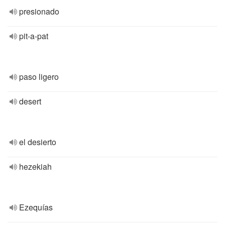
presionado
pit-a-pat
paso ligero
desert
el desierto
hezekiah
Ezequías