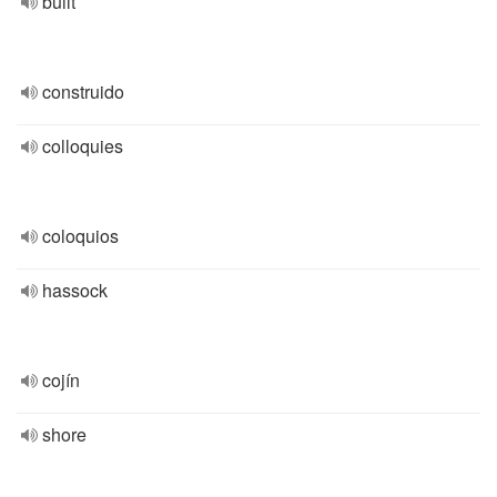
built
construido
colloquies
coloquios
hassock
cojín
shore