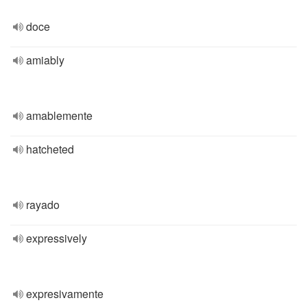
doce
amiably
amablemente
hatcheted
rayado
expressively
expresivamente