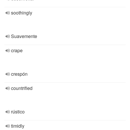
soothingly
Suavemente
crape
crespón
countrified
rústico
timidly