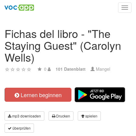
Toggl
navig
Fichas del libro - "The
Staying Guest" (Carolyn
Wells)
0
101 Datenblatt
Mangel
Lernen beginnen
mp3 downloaden
Drucken
spielen
überprüfen