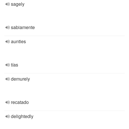
sagely
sabiamente
aunties
tías
demurely
recatado
delightedly