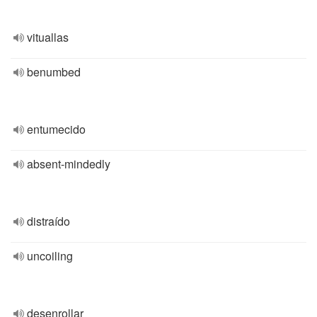
vituallas
benumbed
entumecido
absent-mindedly
distraído
uncoiling
desenrollar