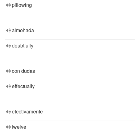
pillowing
almohada
doubtfully
con dudas
effectually
efectivamente
twelve