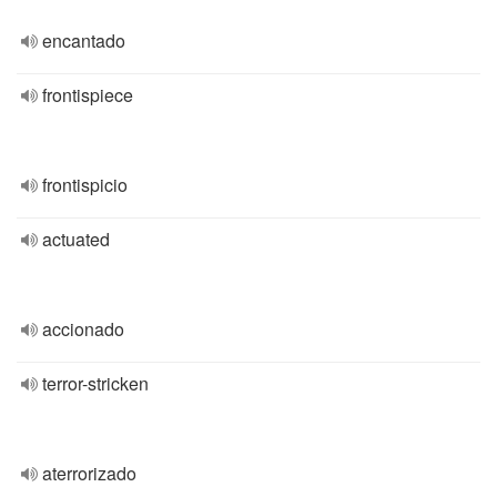
encantado
frontispiece
frontispicio
actuated
accionado
terror-stricken
aterrorizado