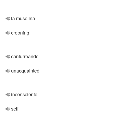
la muselina
crooning
canturreando
unacquainted
inconsciente
self