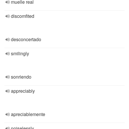
muelle real
discomfited
desconcertado
smilingly
sonriendo
appreciably
apreciablemente
noiselessly