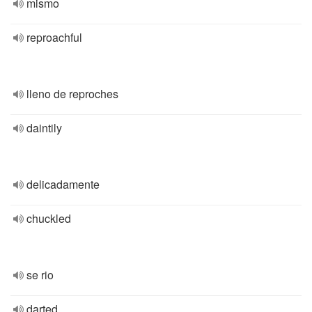
mismo
reproachful
lleno de reproches
daintily
delicadamente
chuckled
se rio
darted