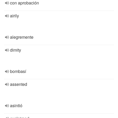
con aprobación
airily
alegremente
dimity
bombasí
assented
asintió