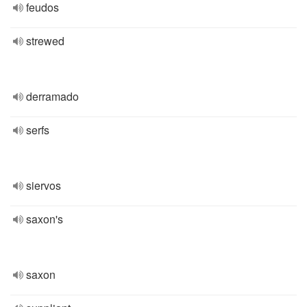
feudos
strewed
derramado
serfs
siervos
saxon's
saxon