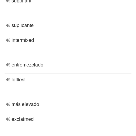
suppliant
suplicante
intermixed
entremezclado
loftiest
más elevado
exclaimed