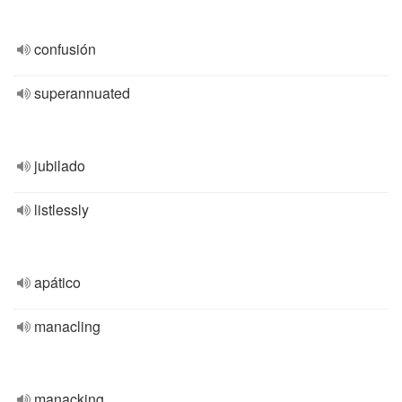
confusión
superannuated
jubilado
listlessly
apático
manacling
manacking