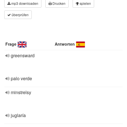
mp3 downloaden
Drucken
spielen
überprüfen
Frage
Antworten
greensward
palo verde
minstrelsy
juglaría