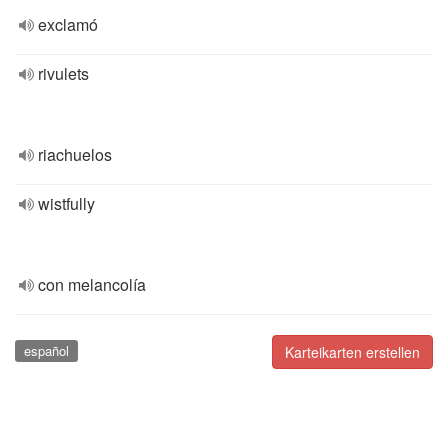
exclamó
rivulets
riachuelos
wistfully
con melancolía
español
Karteikarten erstellen