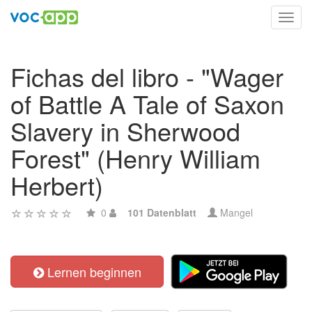
Toggl
navig
Fichas del libro - "Wager
of Battle A Tale of Saxon
Slavery in Sherwood
Forest" (Henry William
Herbert)
0
101 Datenblatt
Mangel
Lernen beginnen