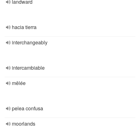
landward
hacia tierra
interchangeably
intercambiable
mêlée
pelea confusa
moorlands