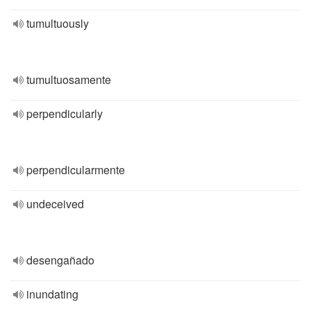
tumultuously
tumultuosamente
perpendicularly
perpendicularmente
undeceived
desengañado
inundating