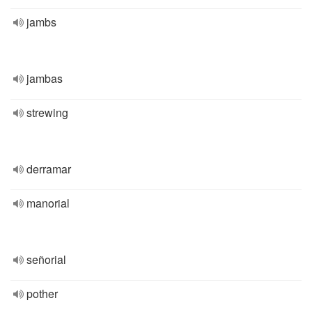
jambs
jambas
strewing
derramar
manorial
señorial
pother