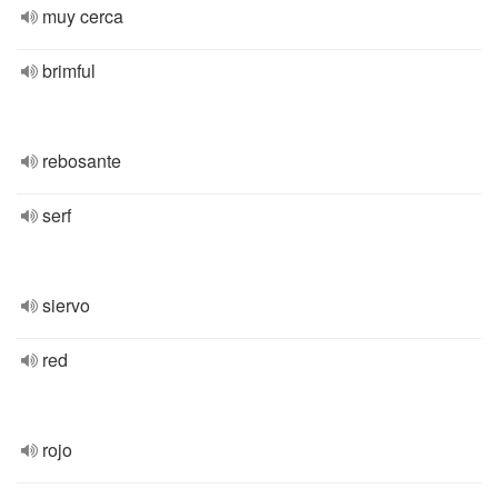
muy cerca
brimful
rebosante
serf
siervo
red
rojo