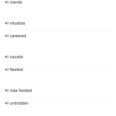
viands
vituallas
careered
cazado
fleetest
más fleetest
untrodden