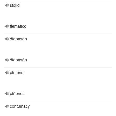
stolid
flemático
diapason
diapasón
pinions
piñones
contumacy