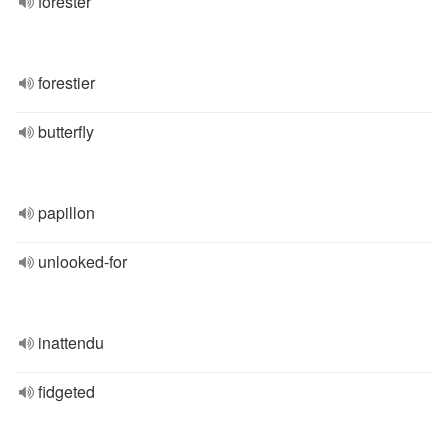
forester
forestier
butterfly
papillon
unlooked-for
inattendu
fidgeted