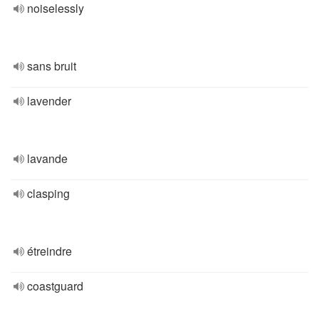
noiselessly
sans bruit
lavender
lavande
clasping
étreindre
coastguard