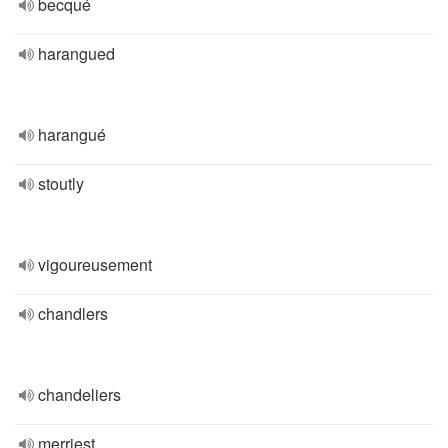
becqué
harangued
harangué
stoutly
vigoureusement
chandlers
chandeliers
merriest