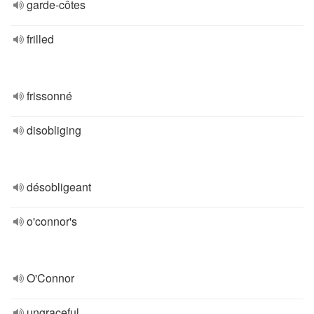
garde-côtes
frilled
frissonné
disobliging
désobligeant
o'connor's
O'Connor
ungraceful