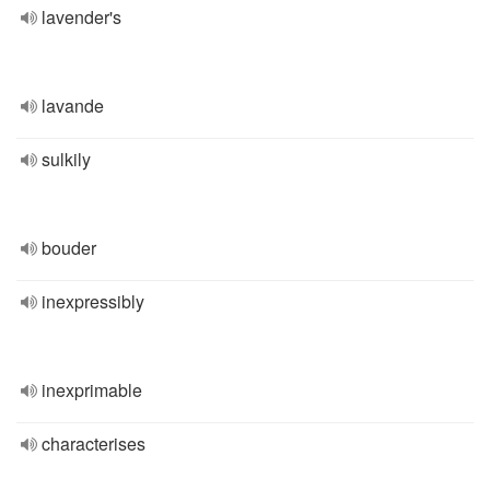
lavender's
lavande
sulkily
bouder
inexpressibly
inexprimable
characterises