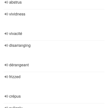
abstrus
vividness
vivacité
disarranging
dérangeant
frizzed
crépus
sullenly