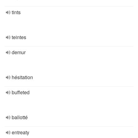
tints
teintes
demur
hésitation
buffeted
ballotté
entreaty