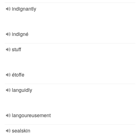
indignantly
indigné
stuff
étoffe
languidly
langoureusement
sealskin