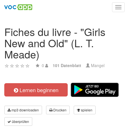
Toggl
navig
Fiches du livre - "Girls
New and Old" (L. T.
Meade)
0
101 Datenblatt
Mangel
Lernen beginnen
mp3 downloaden
Drucken
spielen
überprüfen