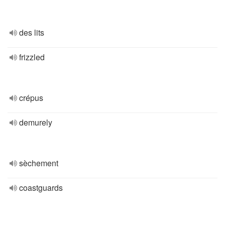
des lits
frizzled
crépus
demurely
sèchement
coastguards