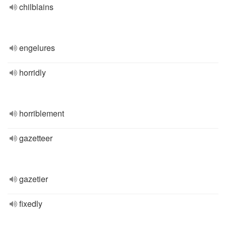
chilblains
engelures
horridly
horriblement
gazetteer
gazetier
fixedly