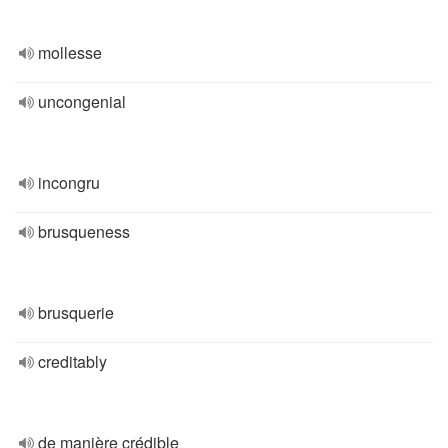
mollesse
uncongenial
incongru
brusqueness
brusquerie
creditably
de manière crédible