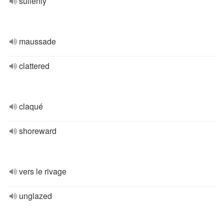
sullenly
maussade
clattered
claqué
shoreward
vers le rivage
unglazed