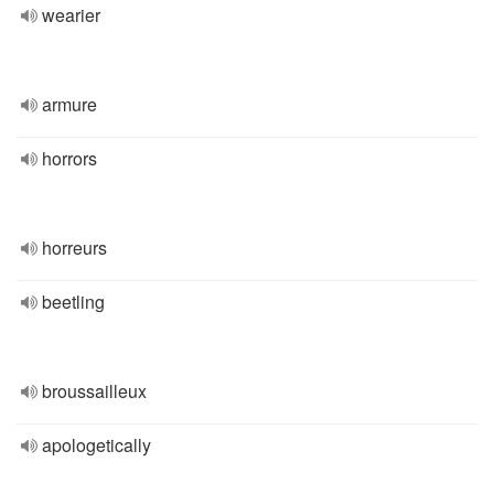
wearier
armure
horrors
horreurs
beetling
broussailleux
apologetically