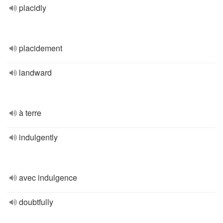
placidly
placidement
landward
à terre
indulgently
avec indulgence
doubtfully