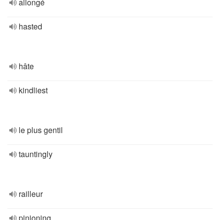
allongé
hasted
hâte
kindliest
le plus gentil
tauntingly
railleur
pinioning