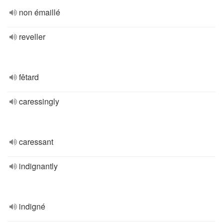
non émaillé
reveller
fêtard
caressingly
caressant
indignantly
indigné