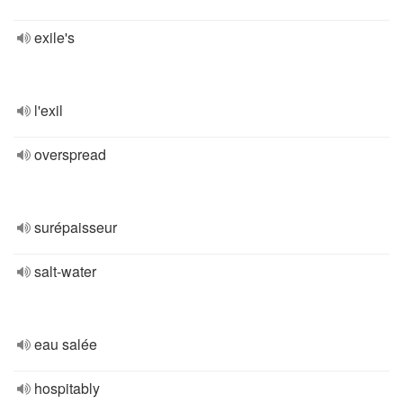
exile's
l'exil
overspread
surépaisseur
salt-water
eau salée
hospitably