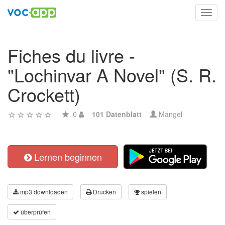
Toggl
navig
Fiches du livre -
"Lochinvar A Novel" (S. R.
Crockett)
0
101 Datenblatt
Mangel
Lernen beginnen
mp3 downloaden
Drucken
spielen
überprüfen