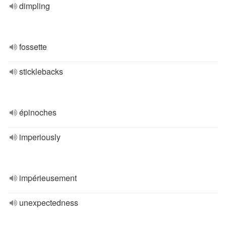
dimpling
fossette
sticklebacks
épinoches
imperiously
impérieusement
unexpectedness