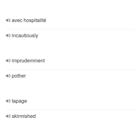
avec hospitalité
incautiously
imprudemment
pother
tapage
skirmished