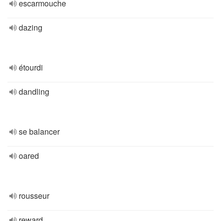
escarmouche
dazing
étourdi
dandling
se balancer
oared
rousseur
reward