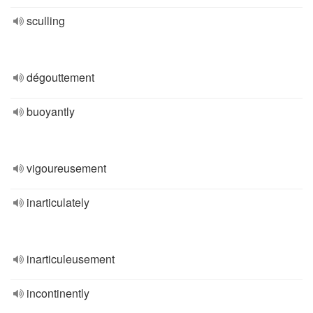
sculling
dégouttement
buoyantly
vigoureusement
inarticulately
inarticuleusement
incontinently