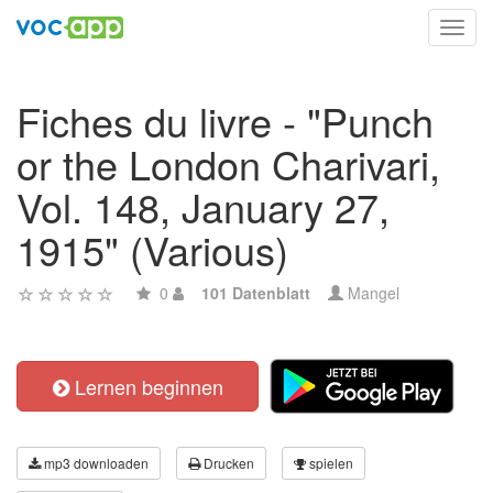
Toggl
navig
Fiches du livre - "Punch
or the London Charivari,
Vol. 148, January 27,
1915" (Various)
0
101 Datenblatt
Mangel
Lernen beginnen
mp3 downloaden
Drucken
spielen