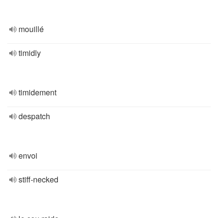
mouillé
timidly
timidement
despatch
envoi
stiff-necked