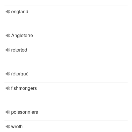
england
Angleterre
retorted
rétorqué
fishmongers
poissonniers
wroth