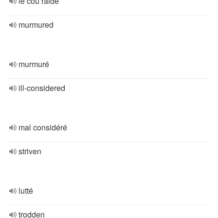
le cou raide
murmured
murmuré
ill-considered
mal considéré
striven
lutté
trodden