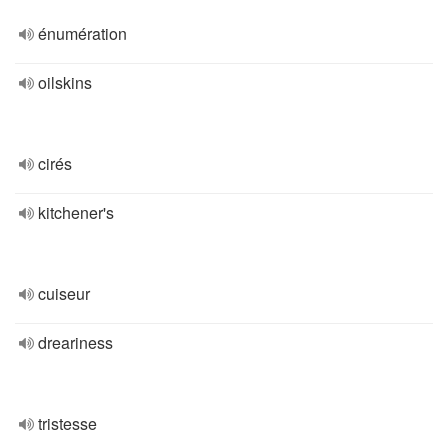
énumération
oilskins
cirés
kitchener's
cuiseur
dreariness
tristesse