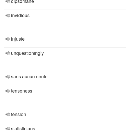
dipsomane
invidious
injuste
unquestioningly
sans aucun doute
tenseness
tension
statisticians