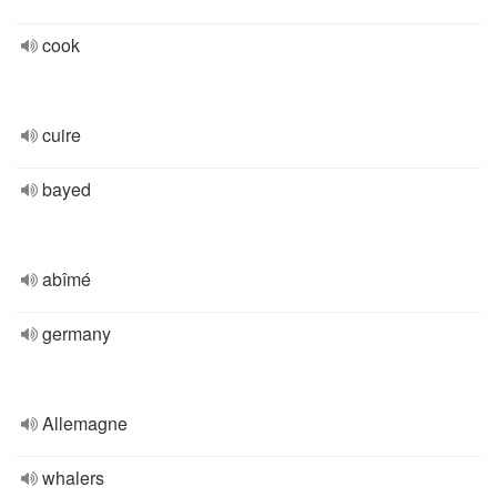
cook
cuire
bayed
abîmé
germany
Allemagne
whalers