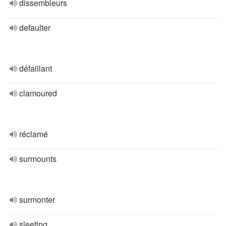
dissembleurs
defaulter
défaillant
clamoured
réclamé
surmounts
surmonter
sleeting