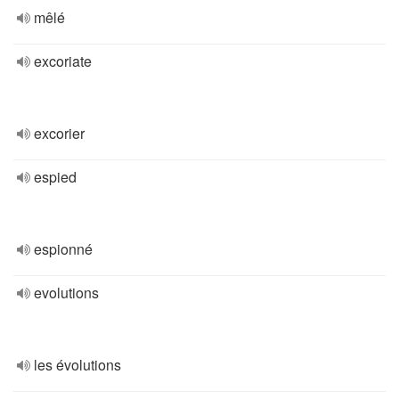
mêlé
excoriate
excorier
espied
espionné
evolutions
les évolutions