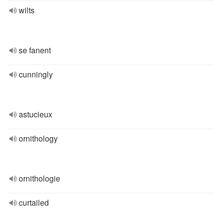
wilts
se fanent
cunningly
astucieux
ornithology
ornithologie
curtailed