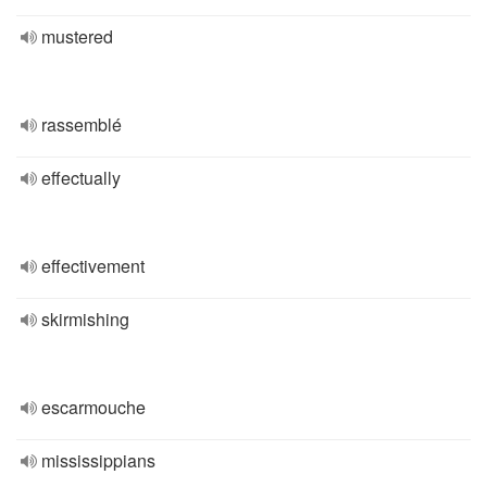
mustered
rassemblé
effectually
effectivement
skirmishing
escarmouche
mississippians