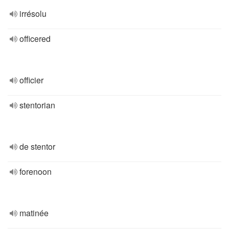
irrésolu
officered
officier
stentorian
de stentor
forenoon
matinée