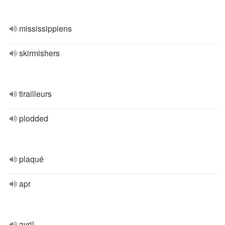
mississippiens
skirmishers
tirailleurs
plodded
plaqué
apr
avril