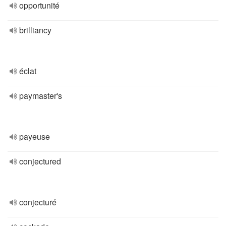
opportunité
brilliancy
éclat
paymaster's
payeuse
conjectured
conjecturé