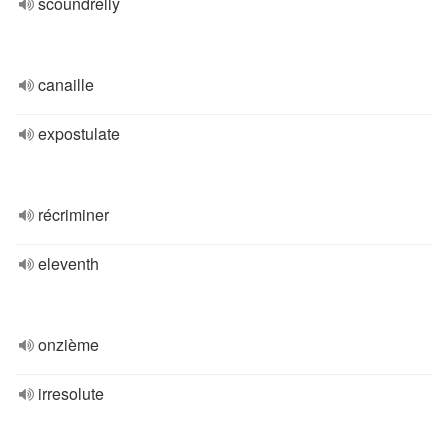
scoundrelly
canaille
expostulate
récriminer
eleventh
onzième
irresolute