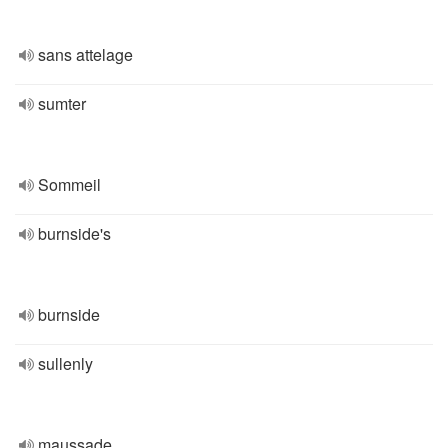
sans attelage
sumter
Sommeil
burnside's
burnside
sullenly
maussade