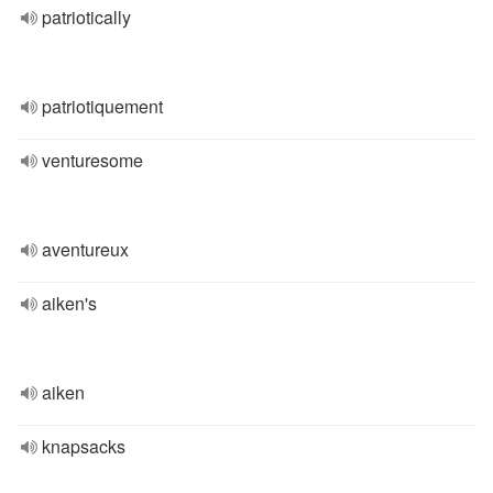
patriotically
patriotiquement
venturesome
aventureux
aiken's
aiken
knapsacks