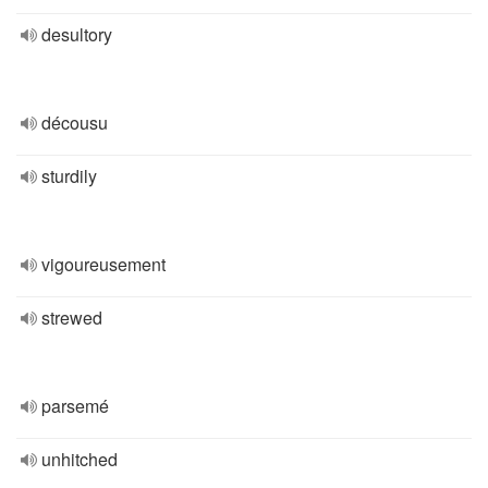
desultory
décousu
sturdily
vigoureusement
strewed
parsemé
unhitched