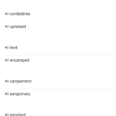
confédérés
upraised
levé
encamped
campement
sanguinary
sanglant