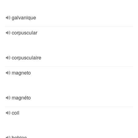
galvanique
corpuscular
corpusculaire
magneto
magnéto
coil
bobine