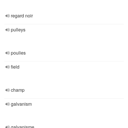
regard noir
pulleys
poulies
field
champ
galvanism
galvanisme