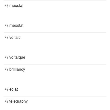
rheostat
rhéostat
voltaic
voltaïque
brilliancy
éclat
telegraphy