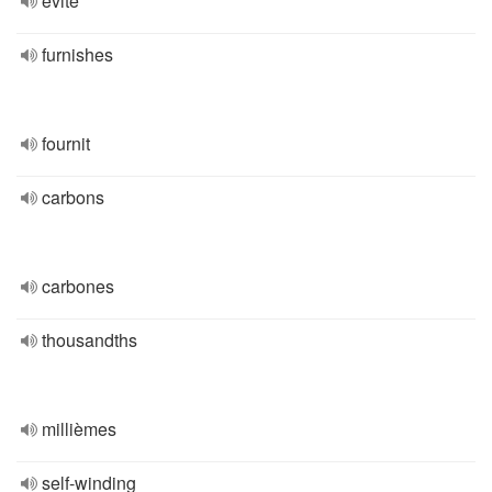
évité
furnishes
fournit
carbons
carbones
thousandths
millièmes
self-winding