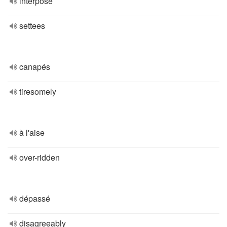
interposé
settees
canapés
tiresomely
à l'aise
over-ridden
dépassé
disagreeably