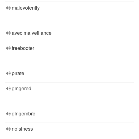
malevolently
avec malveillance
freebooter
pirate
gingered
gingembre
noisiness