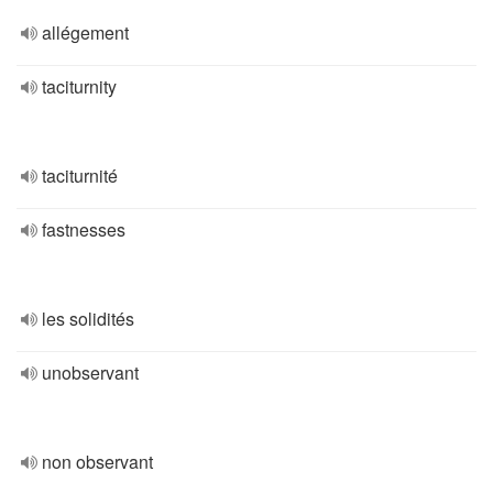
allégement
taciturnity
taciturnité
fastnesses
les solidités
unobservant
non observant