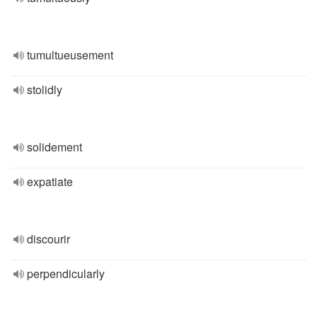
tumultueusement
stolidly
solidement
expatiate
discourir
perpendicularly