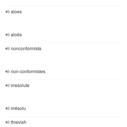
aloes
aloès
nonconformists
non-conformistes
irresolute
irrésolu
thievish