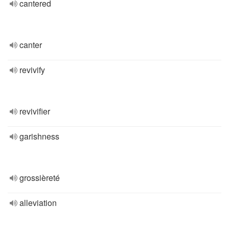
cantered
canter
revivify
revivifier
garishness
grossièreté
alleviation