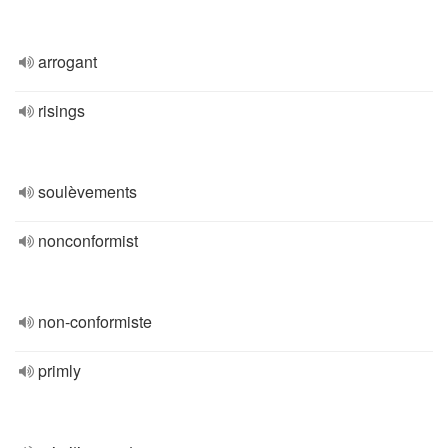
arrogant
risings
soulèvements
nonconformist
non-conformiste
primly