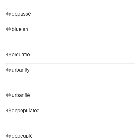
dépassé
blueish
bleuâtre
urbanity
urbanité
depopulated
dépeuplé