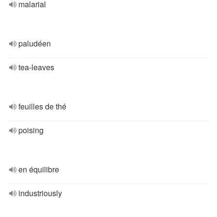
malarial
paludéen
tea-leaves
feuilles de thé
poising
en équilibre
industriously