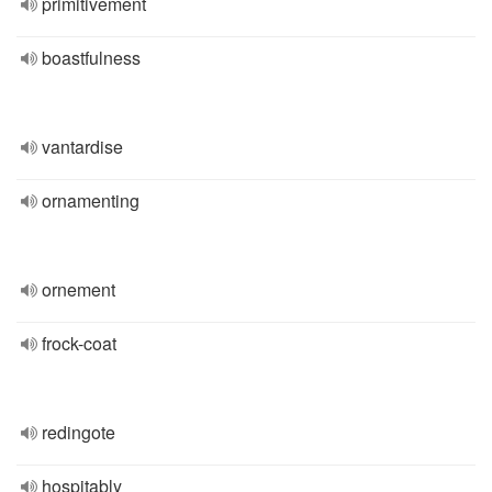
primitivement
boastfulness
vantardise
ornamenting
ornement
frock-coat
redingote
hospitably