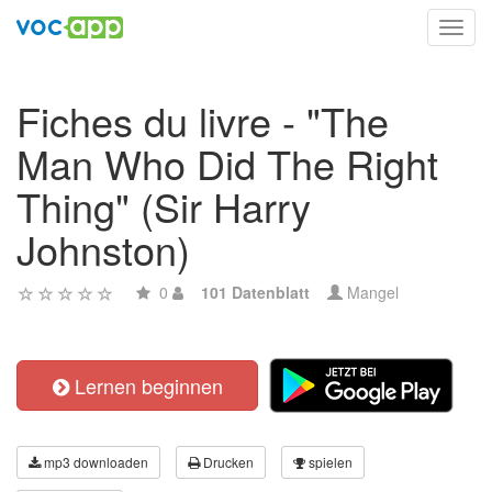
Toggl
navig
Fiches du livre - "The
Man Who Did The Right
Thing" (Sir Harry
Johnston)
0
101 Datenblatt
Mangel
Lernen beginnen
mp3 downloaden
Drucken
spielen