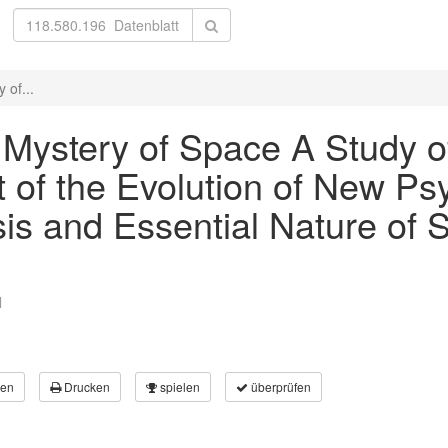
 of...
e Mystery of Space A Study 
 of the Evolution of New Ps
sis and Essential Nature of 
l
en
Drucken
spielen
überprüfen