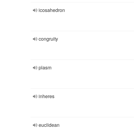
icosahedron
congruity
plasm
inheres
euclidean