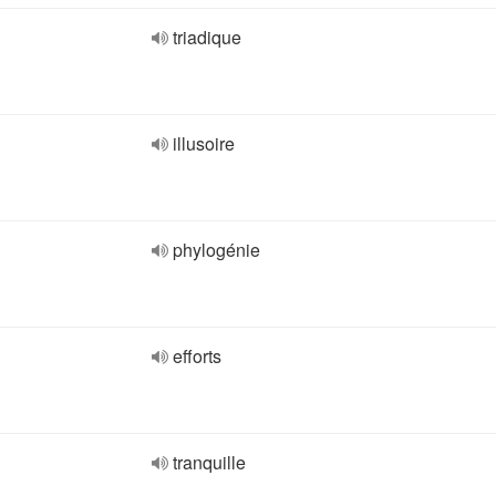
triadique
illusoire
phylogénie
efforts
tranquille