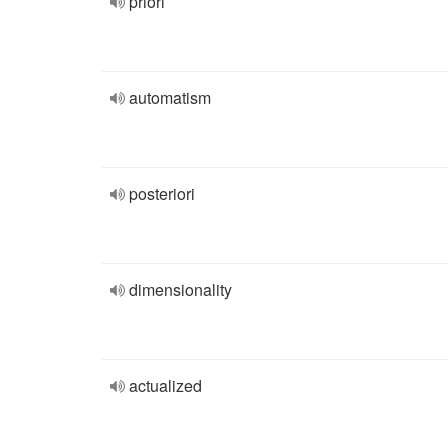
priori
automatism
posteriori
dimensionality
actualized