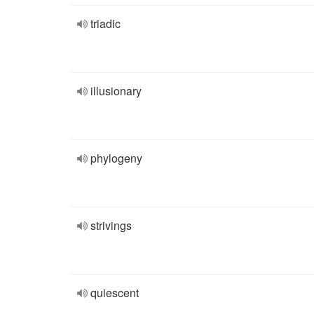
triadic
illusionary
phylogeny
strivings
quiescent