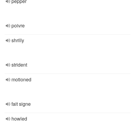
pepper
poivre
shrilly
strident
motioned
fait signe
howled