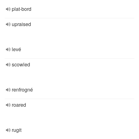
plat-bord
upraised
levé
scowled
renfrogné
roared
rugit