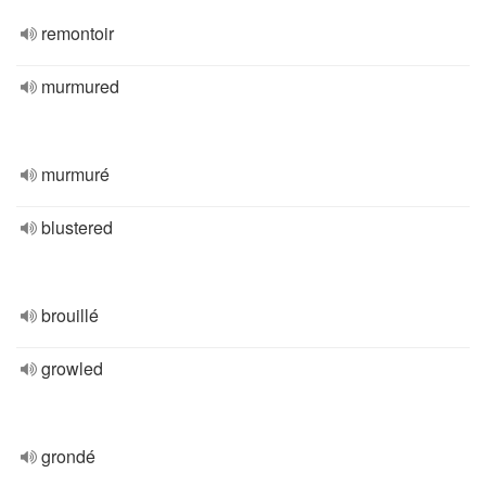
remontoir
murmured
murmuré
blustered
brouillé
growled
grondé