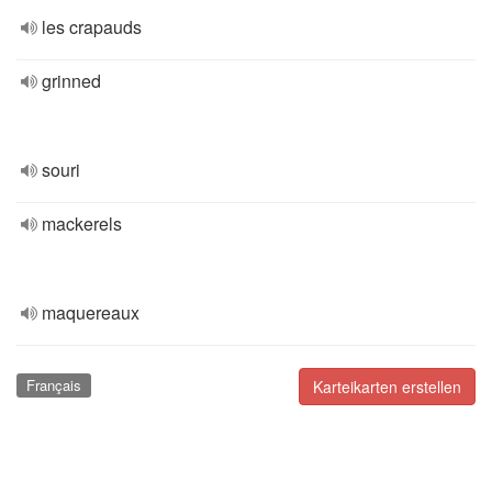
les crapauds
grinned
souri
mackerels
maquereaux
Français
Karteikarten erstellen