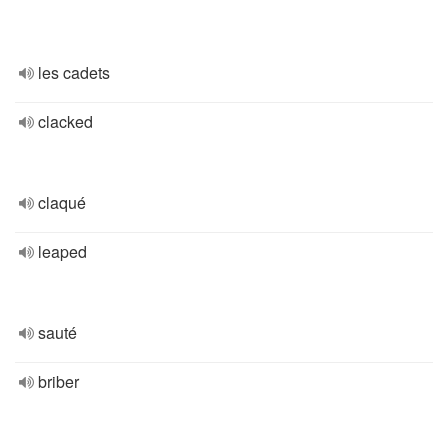
les cadets
clacked
claqué
leaped
sauté
briber