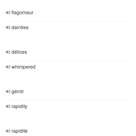
flagorneur
dainties
délices
whimpered
gémit
rapidity
rapidité