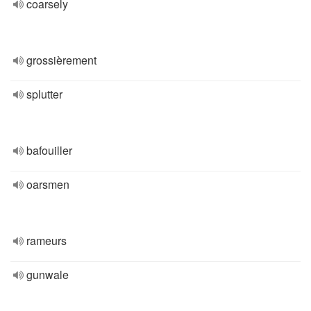
coarsely
grossièrement
splutter
bafouiller
oarsmen
rameurs
gunwale