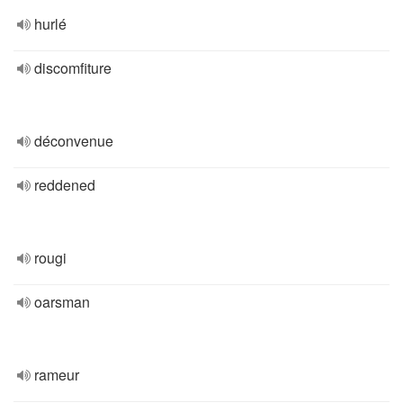
hurlé
discomfiture
déconvenue
reddened
rougi
oarsman
rameur