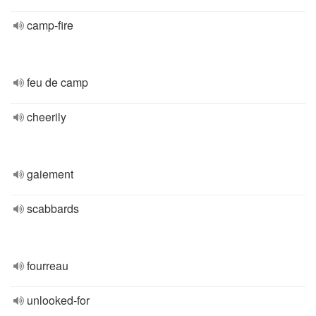
camp-fire
feu de camp
cheerily
gaiement
scabbards
fourreau
unlooked-for