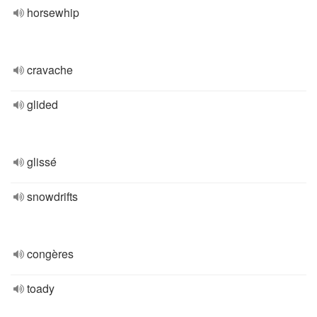
horsewhip
cravache
glided
glissé
snowdrifts
congères
toady