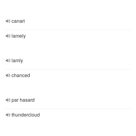
canari
lamely
lamly
chanced
par hasard
thundercloud