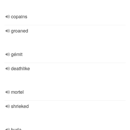
copains
groaned
gémit
deathlike
mortel
shrieked
hurla