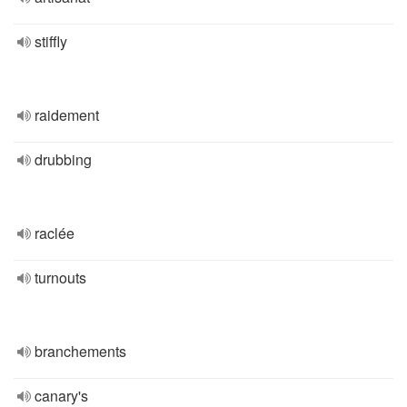
stiffly
raidement
drubbing
raclée
turnouts
branchements
canary's