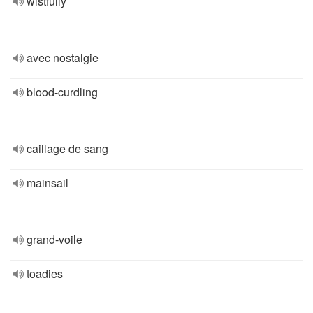
wistfully
avec nostalgie
blood-curdling
caillage de sang
mainsail
grand-voile
toadies