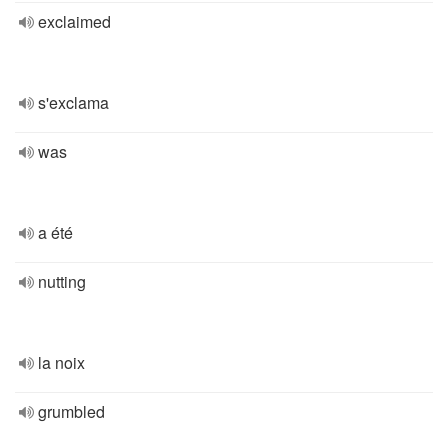
exclaimed
s'exclama
was
a été
nutting
la noix
grumbled