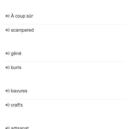
À coup sûr
scampered
gêné
burrs
bavures
craft's
artisanat