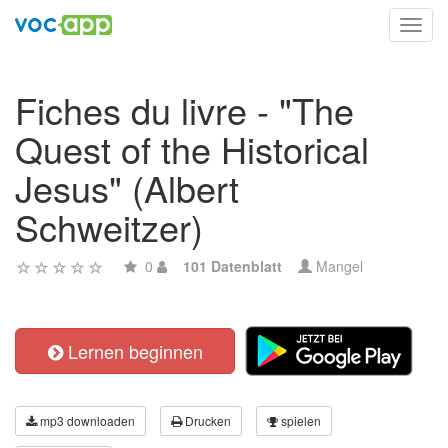
Toggl
navig
Fiches du livre - "The
Quest of the Historical
Jesus" (Albert
Schweitzer)
0
101 Datenblatt
Mangel
Lernen beginnen
mp3 downloaden
Drucken
spielen