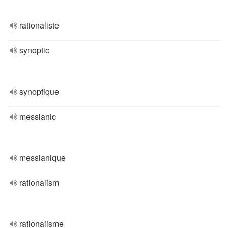
rationaliste
synoptic
synoptique
messianic
messianique
rationalism
rationalisme