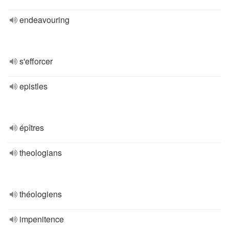
endeavouring
s'efforcer
epistles
épîtres
theologians
théologiens
impenitence