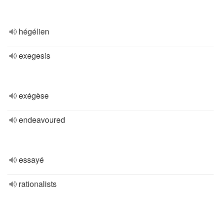
hégélien
exegesis
exégèse
endeavoured
essayé
rationalists