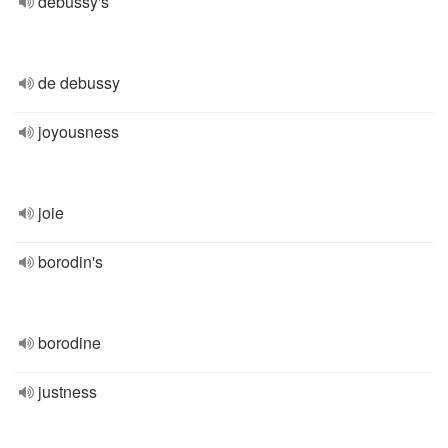
debussy's
de debussy
joyousness
joie
borodin's
borodine
justness