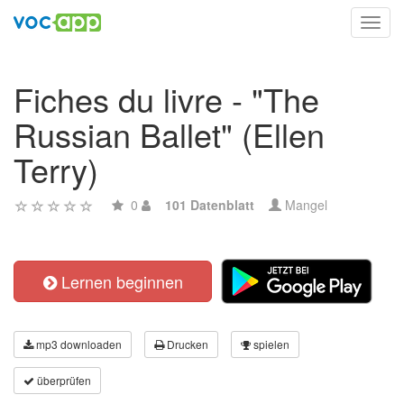
Toggl
navig
Fiches du livre - "The
Russian Ballet" (Ellen
Terry)
0
101 Datenblatt
Mangel
Lernen beginnen
mp3 downloaden
Drucken
spielen
überprüfen