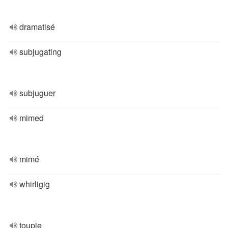
dramatisé
subjugating
subjuguer
mimed
mimé
whirligig
toupie