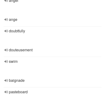
angel
ange
doubtfully
douteusement
swim
baignade
pasteboard