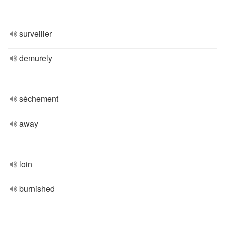
surveiller
demurely
sèchement
away
loin
burnished