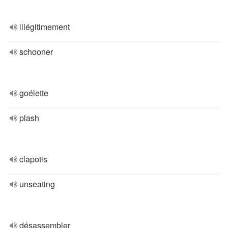
illégitimement
schooner
goélette
plash
clapotis
unseating
désassembler