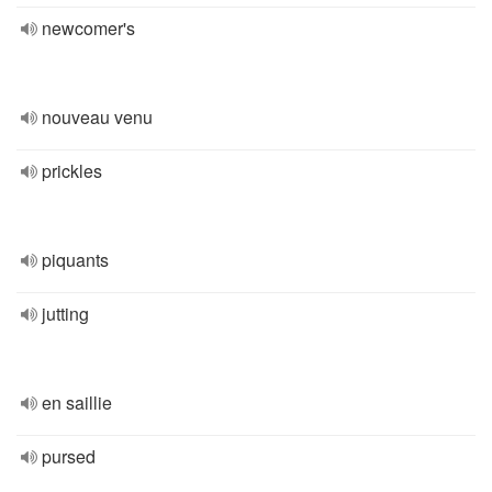
newcomer's
nouveau venu
prickles
piquants
jutting
en saillie
pursed