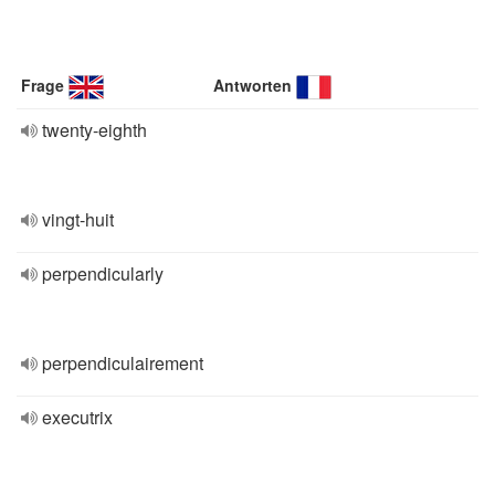
Frage
Antworten
twenty-eighth
vingt-huit
perpendicularly
perpendiculairement
executrix