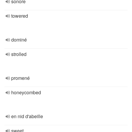
sonore
towered
dominé
strolled
promené
honeycombed
en nid d'abeille
sweet