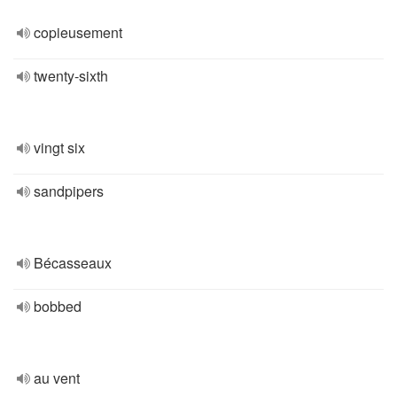
copieusement
twenty-sixth
vingt six
sandpipers
Bécasseaux
bobbed
au vent