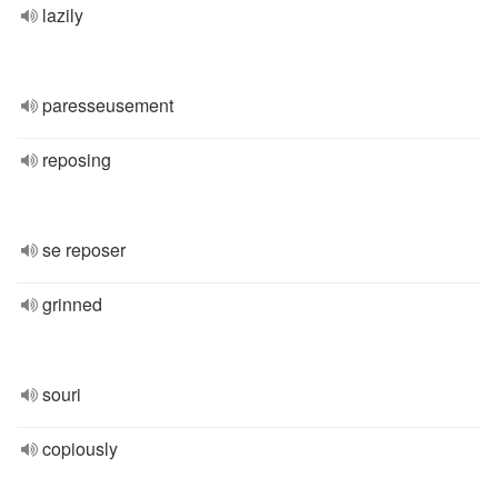
lazily
paresseusement
reposing
se reposer
grinned
souri
copiously