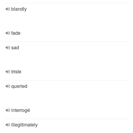
blandly
fade
sad
triste
queried
interrogé
illegitimately