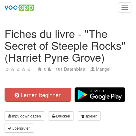
Toggl
navig
Fiches du livre - "The
Secret of Steeple Rocks"
(Harriet Pyne Grove)
0
101 Datenblatt
Mangel
Lernen beginnen
mp3 downloaden
Drucken
spielen
überprüfen