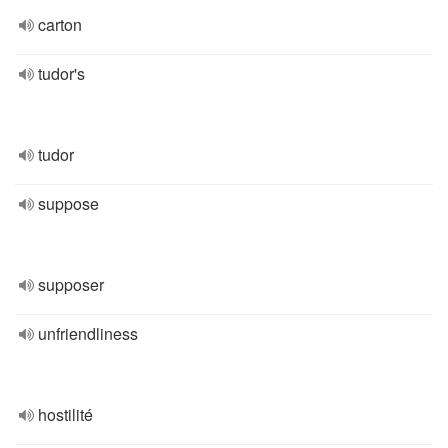
carton
tudor's
tudor
suppose
supposer
unfriendliness
hostilité