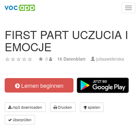
Toggl
navig
FIRST PART UCZUCIA I
EMOCJE
0
16 Datenblatt
juliaawiderska
Lernen beginnen
mp3 downloaden
Drucken
spielen
überprüfen