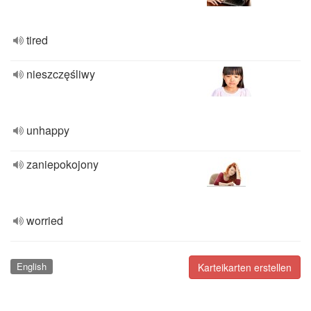
tired
nieszczęśliwy
unhappy
zaniepokojony
worried
English
Karteikarten erstellen