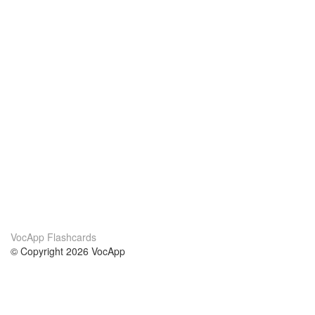
VocApp Flashcards
© Copyright 2026 VocApp
02-798 Mielczarskiego 8/58
Warsaw, Poland (EU)