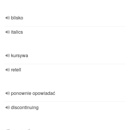
blisko
italics
kursywa
retell
ponownie opowiadać
discontinuing