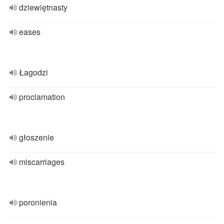
dziewiętnasty
eases
Łagodzi
proclamation
głoszenie
miscarriages
poronienia