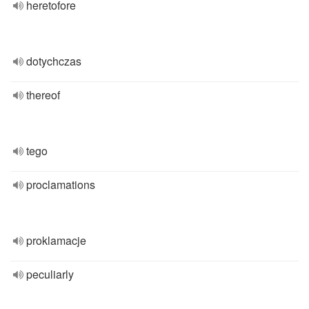
heretofore
dotychczas
thereof
tego
proclamations
proklamacje
peculiarly