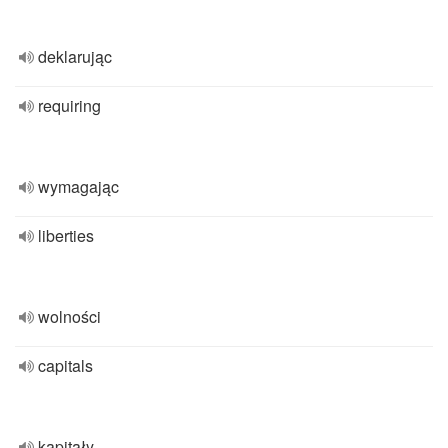
deklarując
requiring
wymagając
liberties
wolności
capitals
kapitały