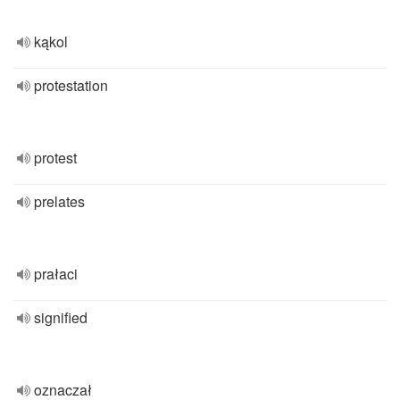
kąkol
protestation
protest
prelates
prałaci
signified
oznaczał