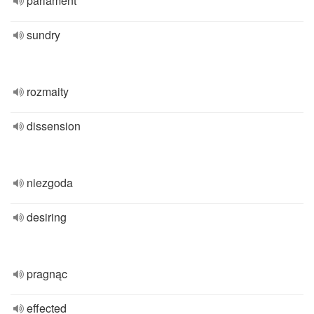
parlament
sundry
rozmaity
dissension
niezgoda
desiring
pragnąc
effected