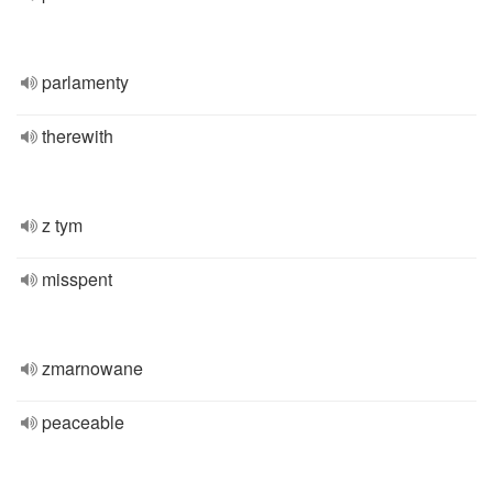
parlamenty
therewith
z tym
misspent
zmarnowane
peaceable