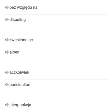
bez względu na
disputing
kwestionując
albeit
aczkolwiek
punctuation
interpunkcja