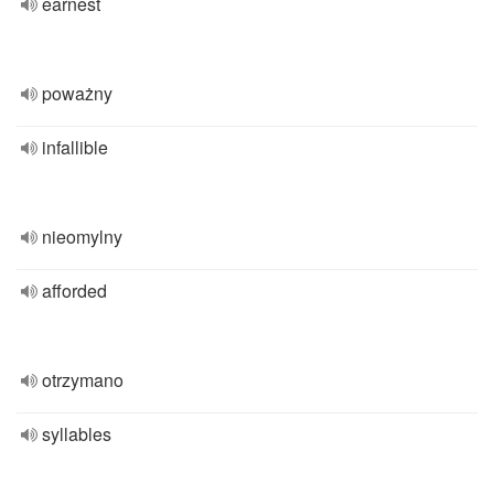
earnest
poważny
infallible
nieomylny
afforded
otrzymano
syllables