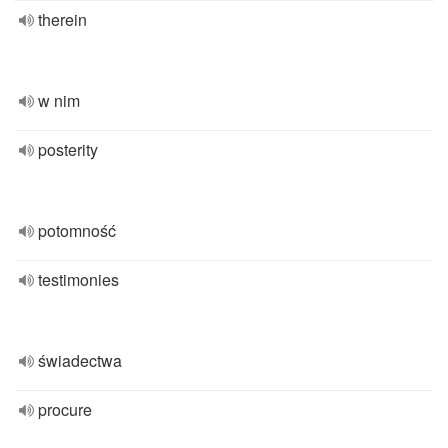
therein
w nim
posterity
potomność
testimonies
świadectwa
procure