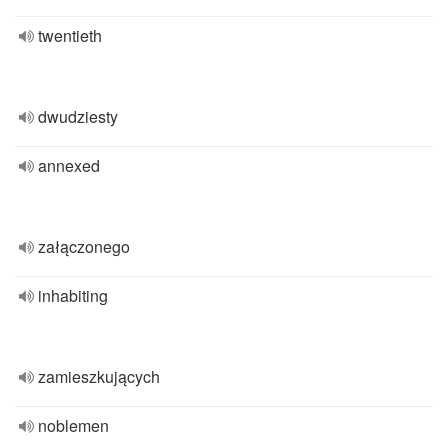
twentieth
dwudziesty
annexed
załączonego
inhabiting
zamieszkujących
noblemen