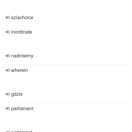
szlachcice
inordinate
nadmierny
wherein
gdzie
parliament