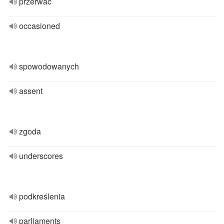
przerwać
occasioned
spowodowanych
assent
zgoda
underscores
podkreślenia
parliaments