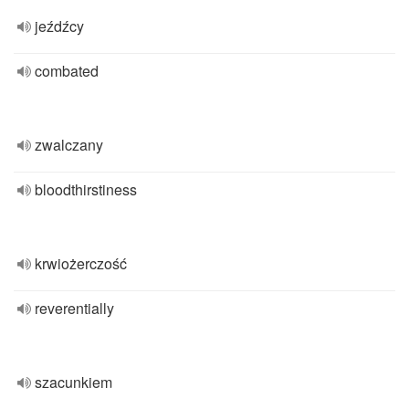
jeźdźcy
combated
zwalczany
bloodthirstiness
krwiożerczość
reverentially
szacunkiem