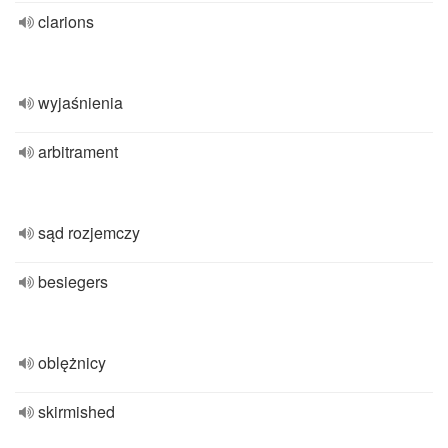
clarions
wyjaśnienia
arbitrament
sąd rozjemczy
besiegers
oblężnicy
skirmished