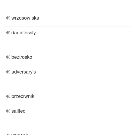
wrzosowiska
dauntlessly
beztrosko
adversary's
przeciwnik
sallied