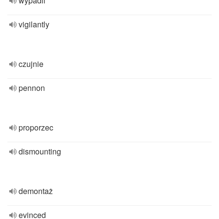
wypadli
vigilantly
czujnie
pennon
proporzec
dismounting
demontaż
evinced