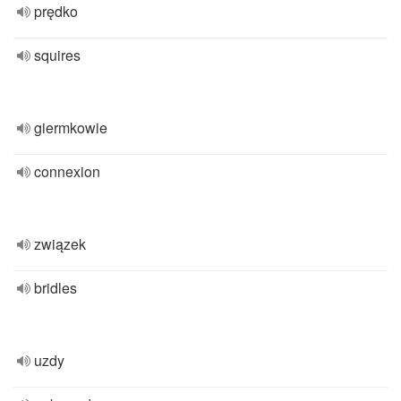
prędko
squires
giermkowie
connexion
związek
bridles
uzdy