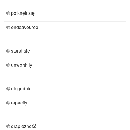
potknęli się
endeavoured
starał się
unworthily
niegodnie
rapacity
drapieżność