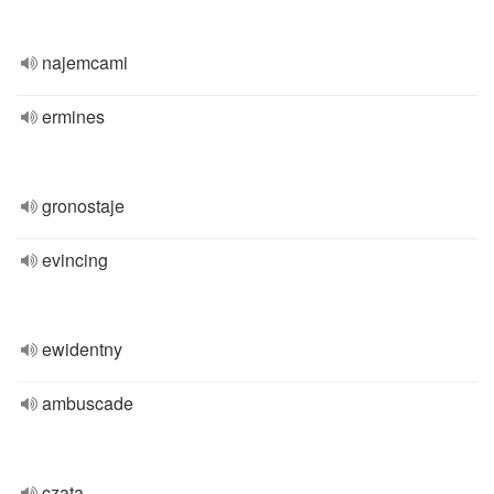
najemcami
ermines
gronostaje
evincing
ewidentny
ambuscade
czata