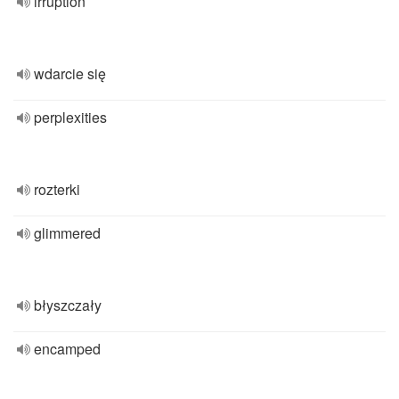
irruption
wdarcie się
perplexities
rozterki
glimmered
błyszczały
encamped