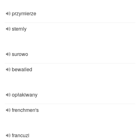
przymierze
sternly
surowo
bewailed
opłakiwany
frenchmen's
francuzi