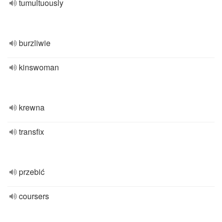
tumultuously
burzliwie
kinswoman
krewna
transfix
przebić
coursers