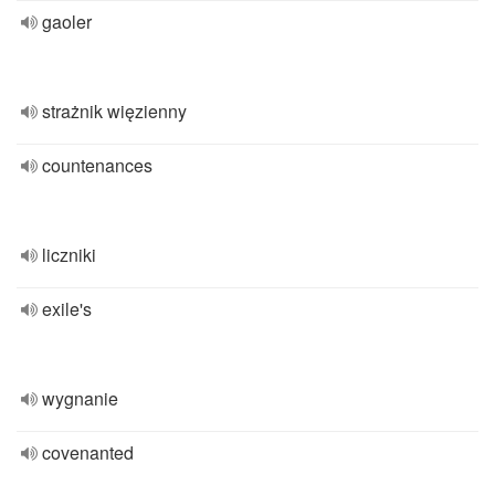
gaoler
strażnik więzienny
countenances
liczniki
exile's
wygnanie
covenanted