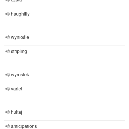
haughtily
wyniośle
stripling
wyrostek
varlet
hultaj
anticipations