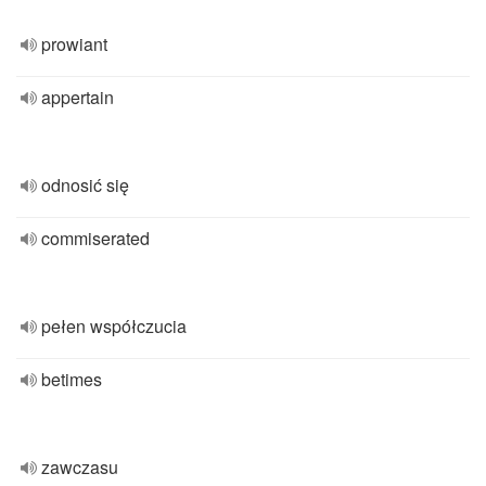
prowiant
appertain
odnosić się
commiserated
pełen współczucia
betimes
zawczasu