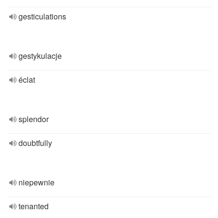
gesticulations
gestykulacje
éclat
splendor
doubtfully
niepewnie
tenanted