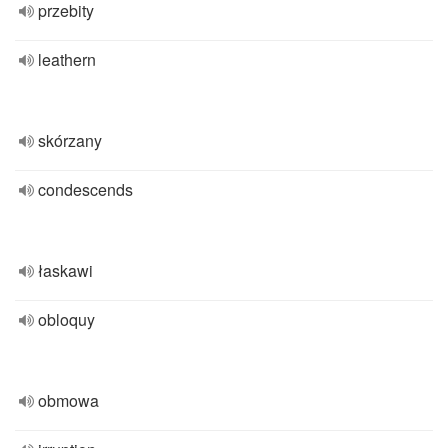
przebity
leathern
skórzany
condescends
łaskawi
obloquy
obmowa