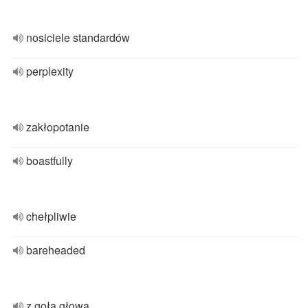
nosiciele standardów
perplexity
zakłopotanie
boastfully
chełpliwie
bareheaded
z gołą głową