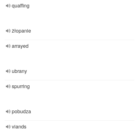
quaffing
żłopanie
arrayed
ubrany
spurring
pobudza
viands