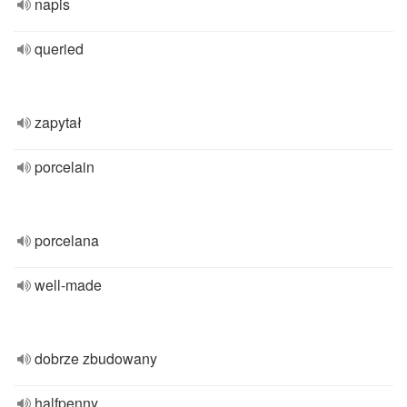
napis
queried
zapytał
porcelain
porcelana
well-made
dobrze zbudowany
halfpenny