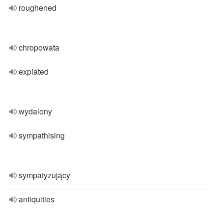
roughened
chropowata
expiated
wydalony
sympathising
sympatyzujący
antiquities