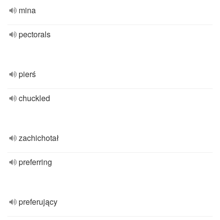
mina
pectorals
pierś
chuckled
zachichotał
preferring
preferujący