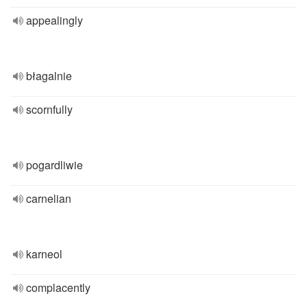
appealingly
błagalnie
scornfully
pogardliwie
carnelian
karneol
complacently