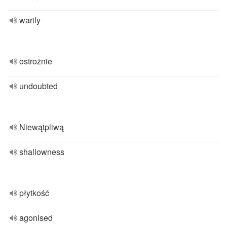
warily
ostrożnie
undoubted
Niewątpliwą
shallowness
płytkość
agonised