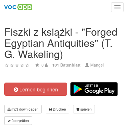
Toggl
navig
Fiszki z książki - "Forged
Egyptian Antiquities" (T.
G. Wakeling)
0
101 Datenblatt
Mangel
Lernen beginnen
mp3 downloaden
Drucken
spielen
überprüfen