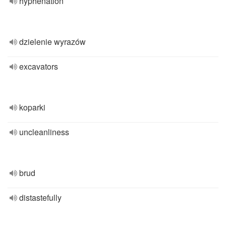
hyphenation
dzielenie wyrazów
excavators
koparki
uncleanliness
brud
distastefully