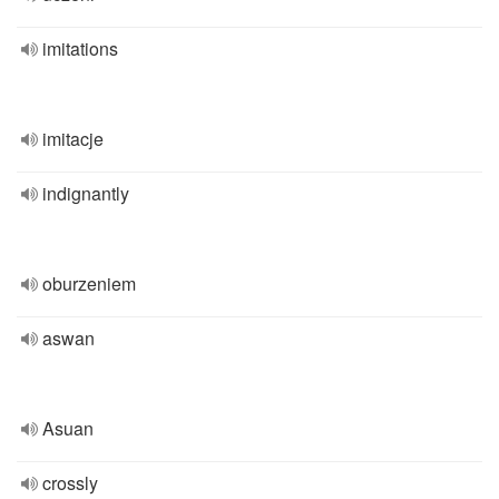
imitations
imitacje
indignantly
oburzeniem
aswan
Asuan
crossly