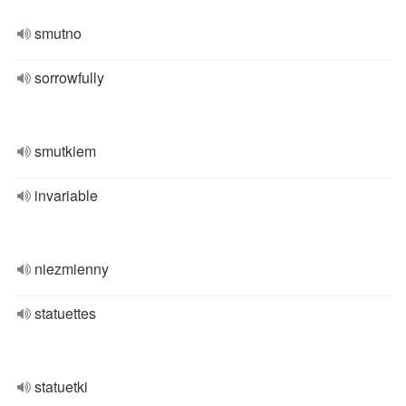
smutno
sorrowfully
smutkiem
invariable
niezmienny
statuettes
statuetki