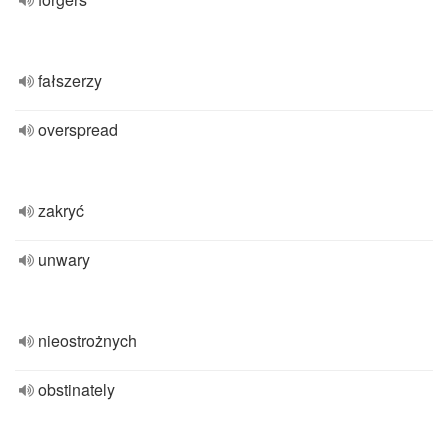
fałszerzy
overspread
zakryć
unwary
nieostrożnych
obstinately