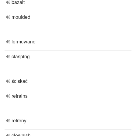
bazalt
moulded
formowane
clasping
ściskać
refrains
refreny
clownish