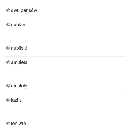
dwu pensów
nubian
nubijski
amulets
amulety
lazily
leniwie