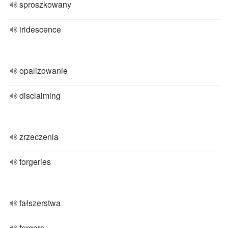
sproszkowany
iridescence
opalizowanie
disclaiming
zrzeczenia
forgeries
fałszerstwa
forgers