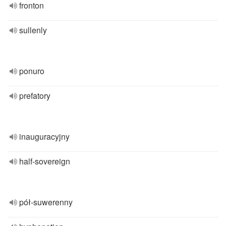
fronton
sullenly
ponuro
prefatory
inauguracyjny
half-sovereign
pół-suwerenny