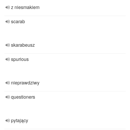
z niesmakiem
scarab
skarabeusz
spurious
nieprawdziwy
questioners
pytający