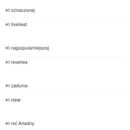
oznaczonej
liveliest
najpopularniejszej
reveries
zaduma
clew
nić Ariadny