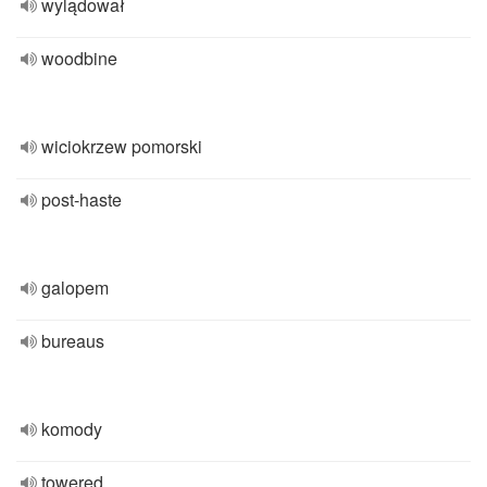
wylądował
woodbine
wiciokrzew pomorski
post-haste
galopem
bureaus
komody
towered