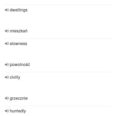
dwellings
mieszkań
slowness
powolność
civilly
grzecznie
hurriedly