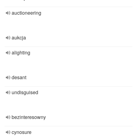
auctioneering
aukcja
alighting
desant
undisguised
bezinteresowny
cynosure