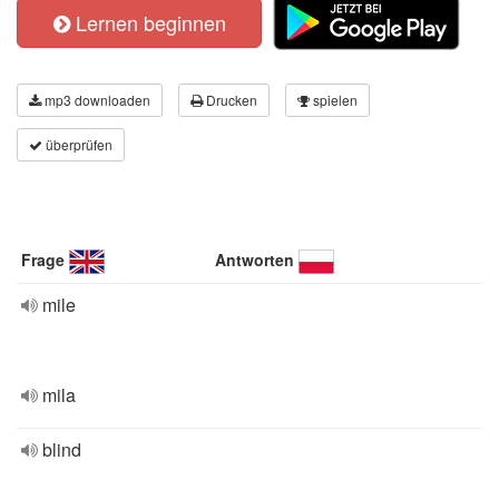
Lernen beginnen
mp3 downloaden
Drucken
spielen
überprüfen
Frage
Antworten
mile
mila
blind