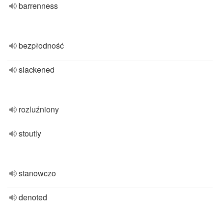
barrenness
bezpłodność
slackened
rozluźniony
stoutly
stanowczo
denoted