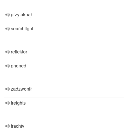
przytaknął
searchlight
reflektor
phoned
zadzwonił
freights
frachty