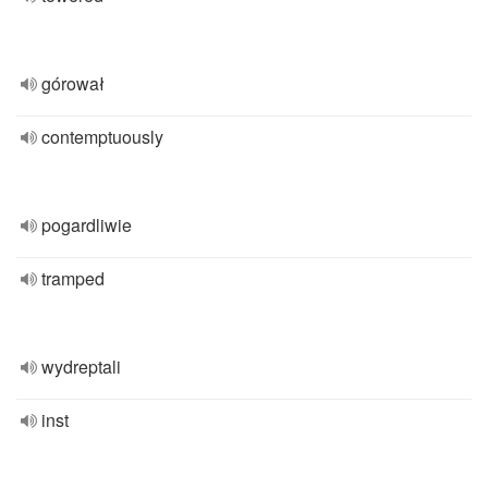
górował
contemptuously
pogardliwie
tramped
wydreptali
inst