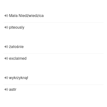
Mała Niedźwiedzica
piteously
żałośnie
exclaimed
wykrzyknął
astir