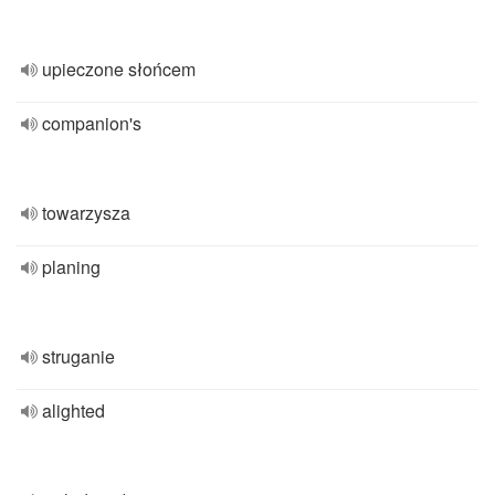
upieczone słońcem
companion's
towarzysza
planing
struganie
alighted