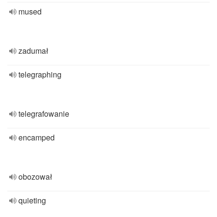
mused
zadumał
telegraphing
telegrafowanie
encamped
obozował
quieting