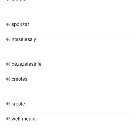
spojrzał
noiselessly
bezszelestnie
creoles
kreole
well-meant