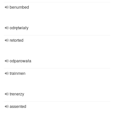
benumbed
odrętwiały
retorted
odparowała
trainmen
trenerzy
assented