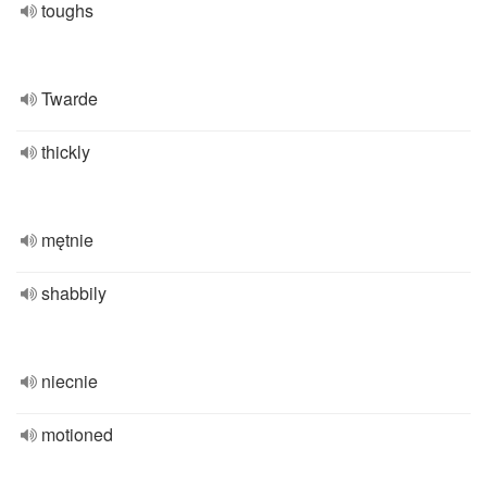
toughs
Twarde
thickly
mętnie
shabbily
niecnie
motioned