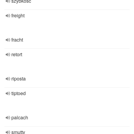
szybkość
freight
fracht
retort
riposta
tiptoed
palcach
smutty