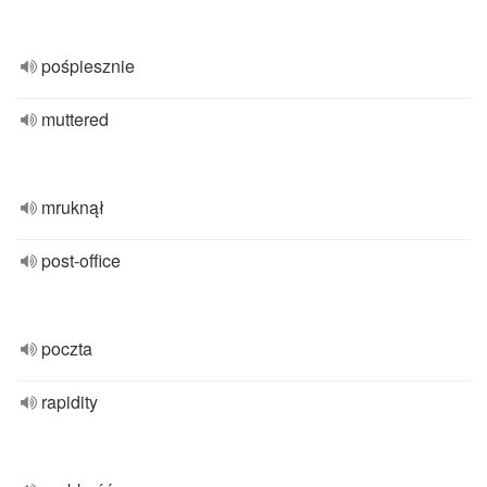
pośpiesznie
muttered
mruknął
post-office
poczta
rapidity