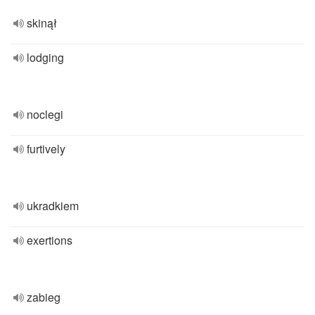
skinął
lodging
noclegi
furtively
ukradkiem
exertions
zabieg