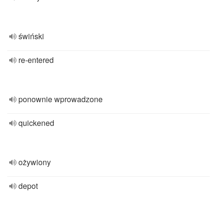
świński
re-entered
ponownie wprowadzone
quickened
ożywiony
depot