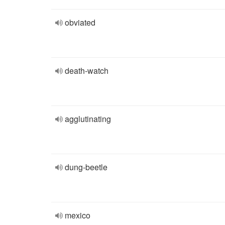
obviated
death-watch
agglutinating
dung-beetle
mexico