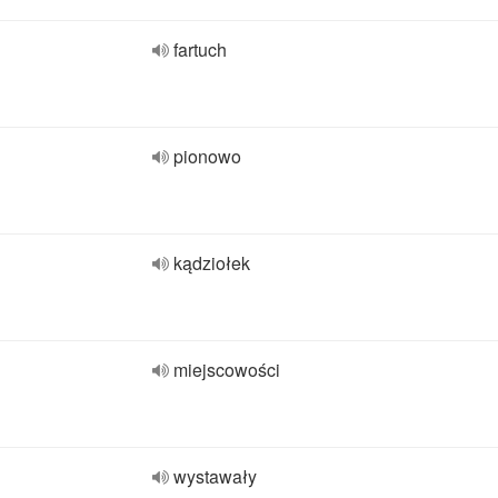
fartuch
pionowo
kądziołek
miejscowości
wystawały