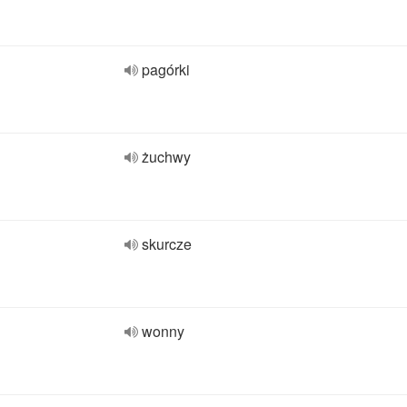
pagórki
żuchwy
skurcze
wonny