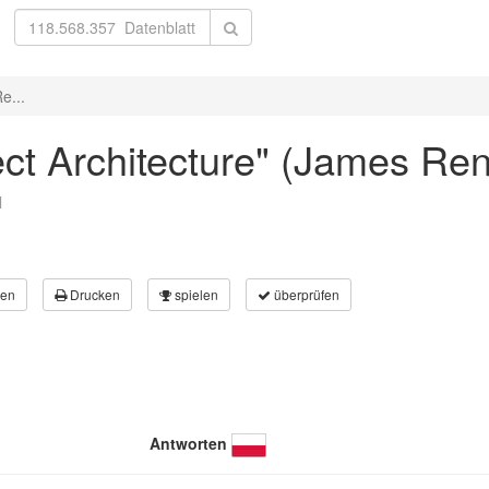
e...
sect Architecture" (James Re
l
en
Drucken
spielen
überprüfen
Antworten