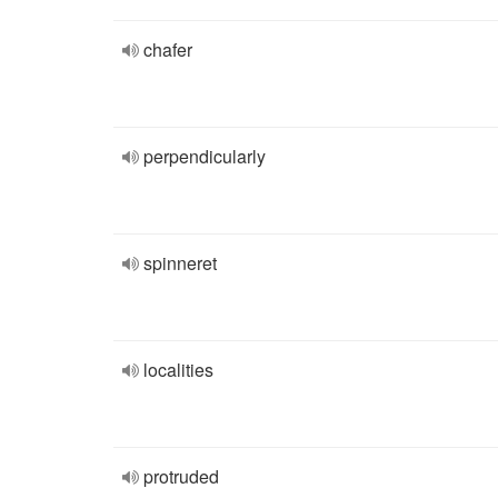
chafer
perpendicularly
spinneret
localities
protruded