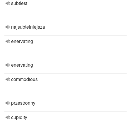
subtlest
najsubtelniejsza
enervating
enervating
commodious
przestronny
cupidity