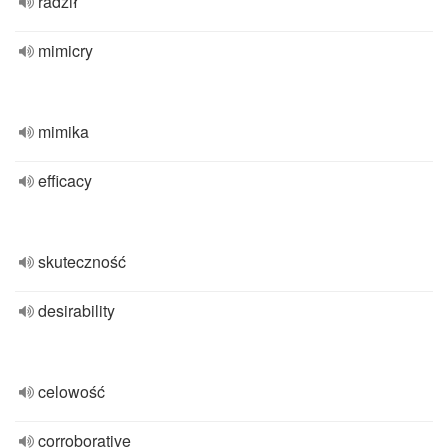
radził
mimicry
mimika
efficacy
skuteczność
desirability
celowość
corroborative