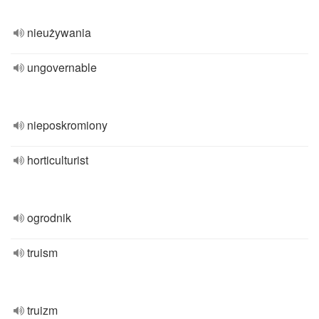
nieużywania
ungovernable
nieposkromiony
horticulturist
ogrodnik
truism
truizm