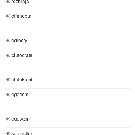
rozbraja
offshoots
odrosty
plutocrats
plutokraci
egotism
egotyzm
subjection