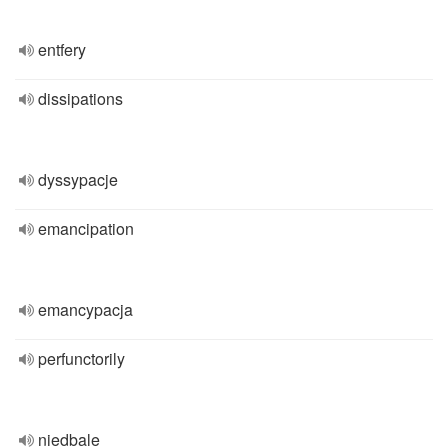
entfery
dissipations
dyssypacje
emancipation
emancypacja
perfunctorily
niedbale