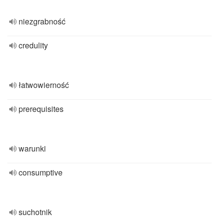
niezgrabność
credulity
łatwowierność
prerequisites
warunki
consumptive
suchotnik