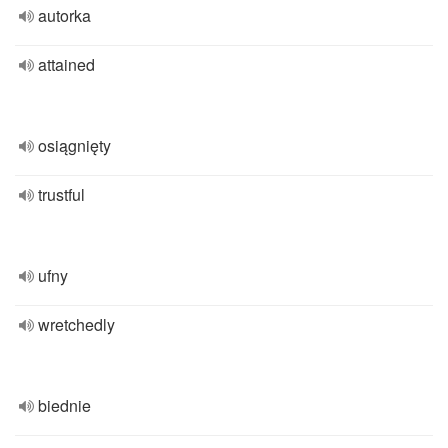
autorka
attained
osiągnięty
trustful
ufny
wretchedly
biednie