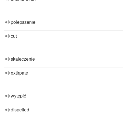
polepszenie
cut
skaleczenie
extirpate
wytępić
dispelled