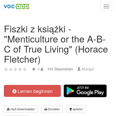
Toggl
navig
Fiszki z książki -
"Menticulture or the A-B-
C of True Living" (Horace
Fletcher)
0
101 Datenblatt
Mangel
Lernen beginnen
mp3 downloaden
Drucken
spielen