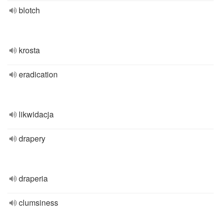
blotch
krosta
eradication
likwidacja
drapery
draperia
clumsiness