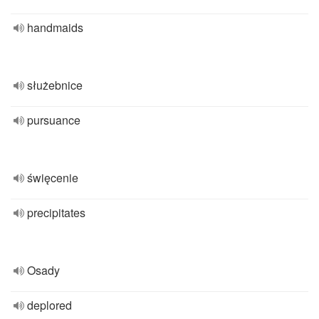
handmaids
służebnice
pursuance
święcenie
precipitates
Osady
deplored