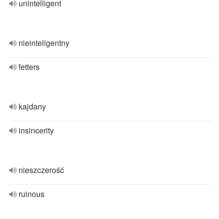
unintelligent
nieinteligentny
fetters
kajdany
insincerity
nieszczerość
ruinous