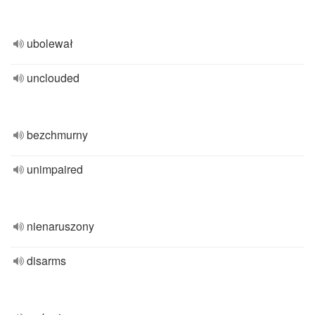
ubolewał
unclouded
bezchmurny
unimpaired
nienaruszony
disarms