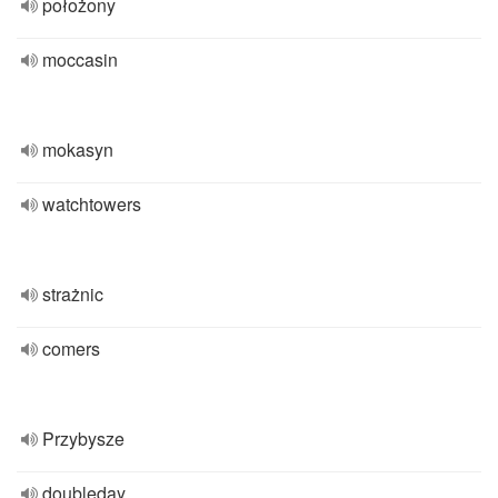
położony
moccasin
mokasyn
watchtowers
strażnic
comers
Przybysze
doubleday