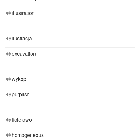
illustration
ilustracja
excavation
wykop
purplish
fioletowo
homogeneous