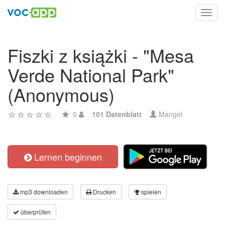
Toggl
navig
Fiszki z książki - "Mesa
Verde National Park"
(Anonymous)
0
101 Datenblatt
Mangel
Lernen beginnen
mp3 downloaden
Drucken
spielen
überprüfen