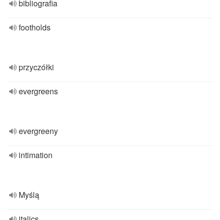
bibliografia
footholds
przyczółki
evergreens
evergreeny
intimation
Myślą
italics