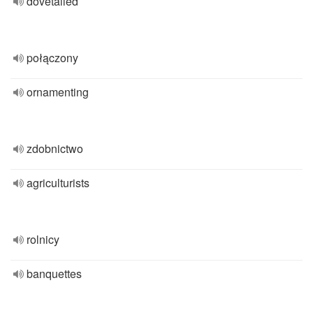
dovetailed
połączony
ornamenting
zdobnictwo
agriculturists
rolnicy
banquettes