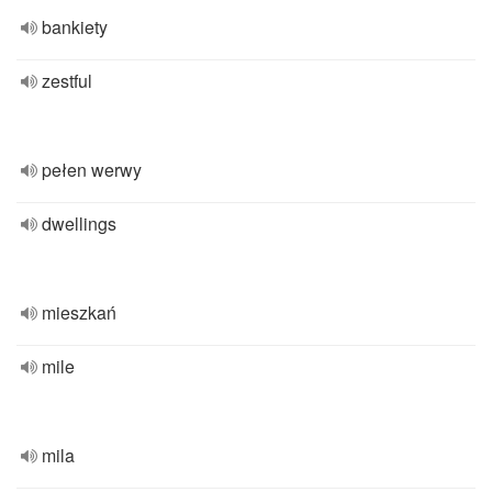
bankiety
zestful
pełen werwy
dwellings
mieszkań
mile
mila