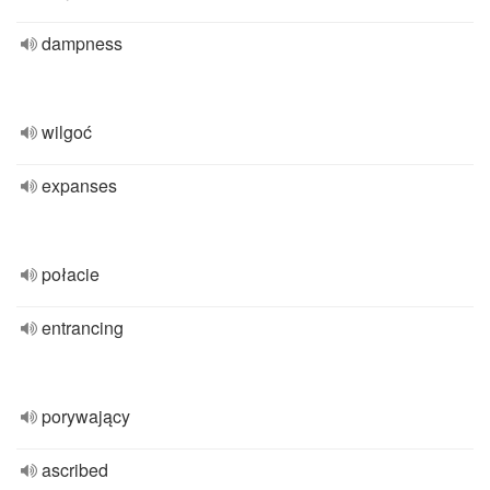
dampness
wilgoć
expanses
połacie
entrancing
porywający
ascribed