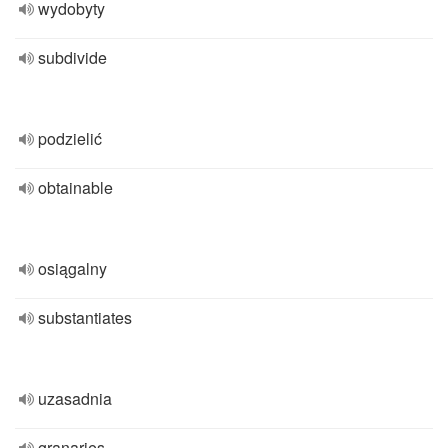
wydobyty
subdivide
podzielić
obtainable
osiągalny
substantiates
uzasadnia
granaries