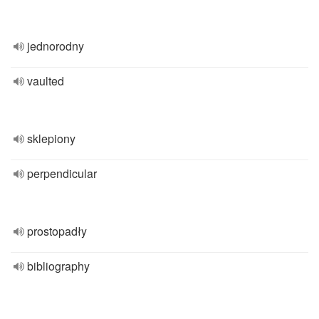
jednorodny
vaulted
sklepiony
perpendicular
prostopadły
bibliography