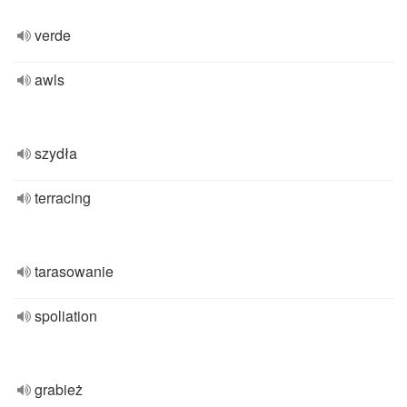
verde
awls
szydła
terracing
tarasowanie
spoliation
grabież