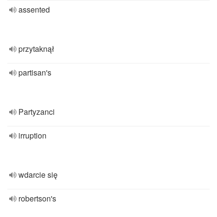
assented
przytaknął
partisan's
Partyzanci
irruption
wdarcie się
robertson's