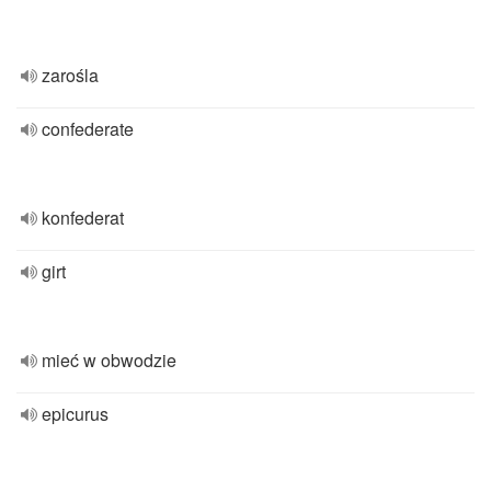
zarośla
confederate
konfederat
girt
mieć w obwodzie
epicurus