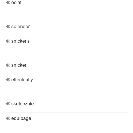
éclat
splendor
snicker's
snicker
effectually
skutecznie
equipage