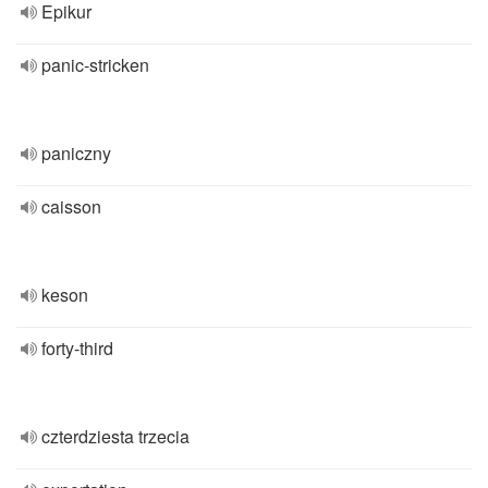
Epikur
panic-stricken
paniczny
caisson
keson
forty-third
czterdziesta trzecia