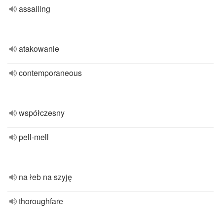
assailing
atakowanie
contemporaneous
współczesny
pell-mell
na łeb na szyję
thoroughfare