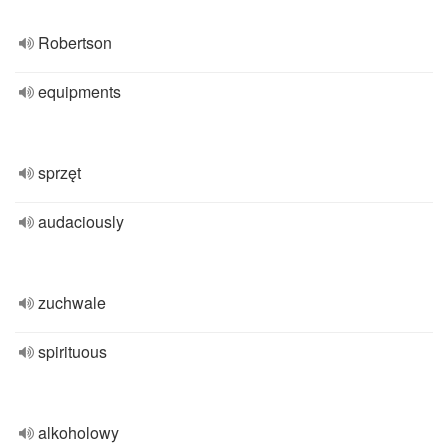
Robertson
equipments
sprzęt
audaciously
zuchwale
spirituous
alkoholowy