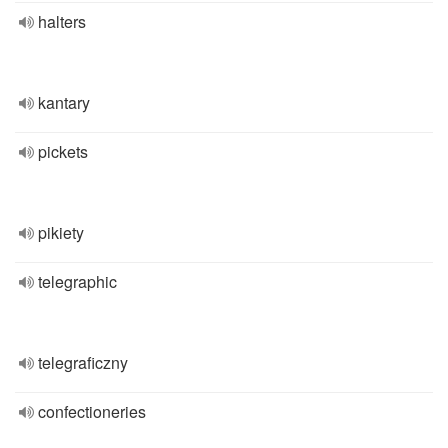
halters
kantary
pickets
pikiety
telegraphic
telegraficzny
confectioneries