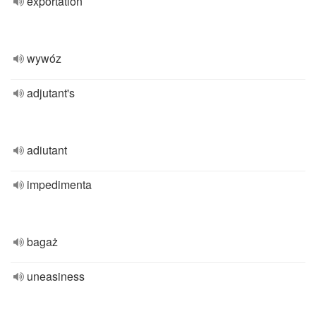
exportation
wywóz
adjutant's
adiutant
impedimenta
bagaż
uneasiness