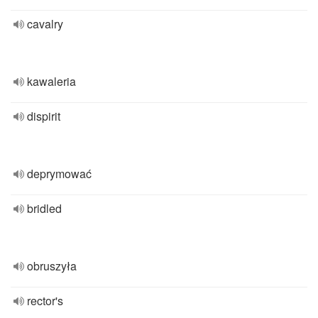
cavalry
kawaleria
dispirit
deprymować
bridled
obruszyła
rector's