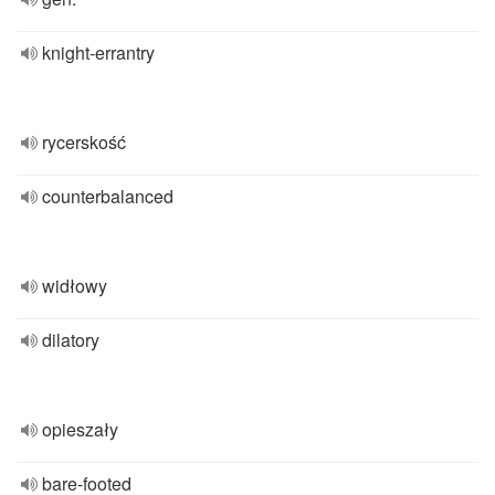
knight-errantry
rycerskość
counterbalanced
widłowy
dilatory
opieszały
bare-footed