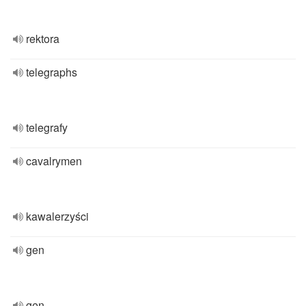
rektora
telegraphs
telegrafy
cavalrymen
kawalerzyści
gen
gen.