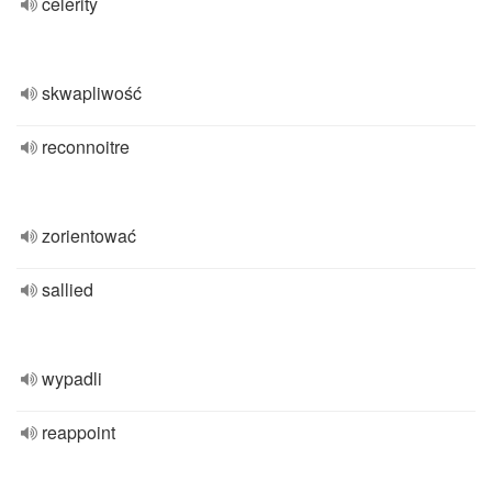
celerity
skwapliwość
reconnoitre
zorientować
sallied
wypadli
reappoint