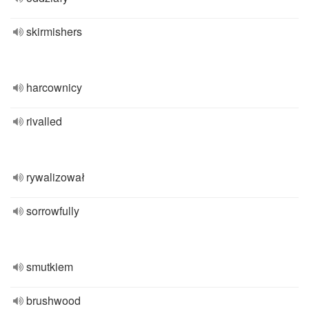
skirmishers
harcownicy
rivalled
rywalizował
sorrowfully
smutkiem
brushwood