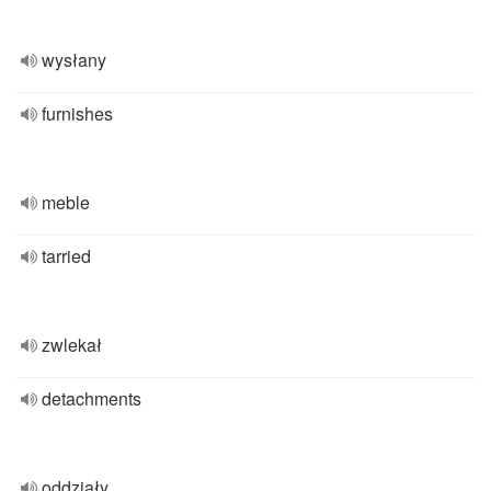
wysłany
furnishes
meble
tarried
zwlekał
detachments
oddziały