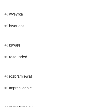
wysyłka
bivouacs
biwaki
resounded
rozbrzmiewał
impracticable