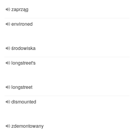
zaprząg
environed
środowiska
longstreet's
longstreet
dismounted
zdemontowany