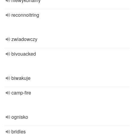
niewykonalny
reconnoitring
zwiadowczy
bivouacked
biwakuje
camp-fire
ognisko
bridles