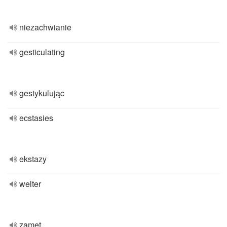
niezachwianie
gesticulating
gestykulując
ecstasies
ekstazy
welter
zamęt