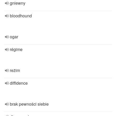
gniewny
bloodhound
ogar
régime
reżim
diffidence
brak pewności siebie