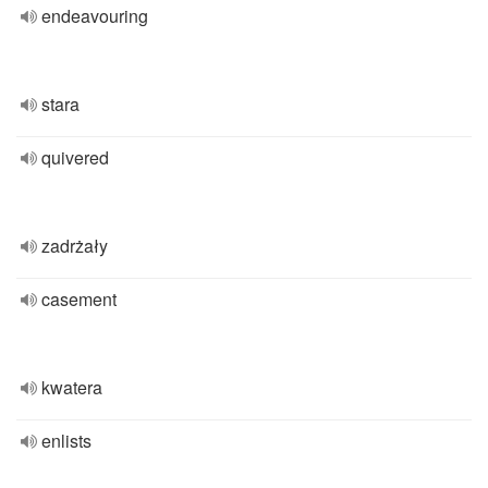
endeavouring
stara
quivered
zadrżały
casement
kwatera
enlists