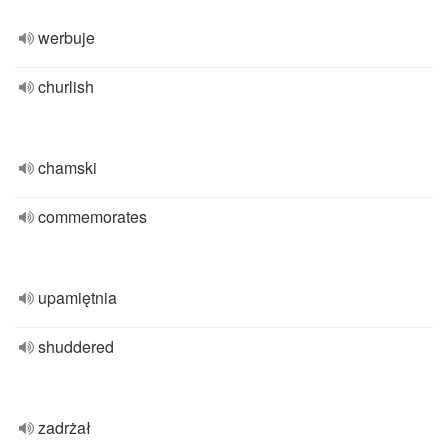
werbuje
churlish
chamski
commemorates
upamiętnia
shuddered
zadrżał