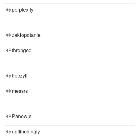
perplexity
zakłopotanie
thronged
tłoczyli
messrs
Panowie
unflinchingly