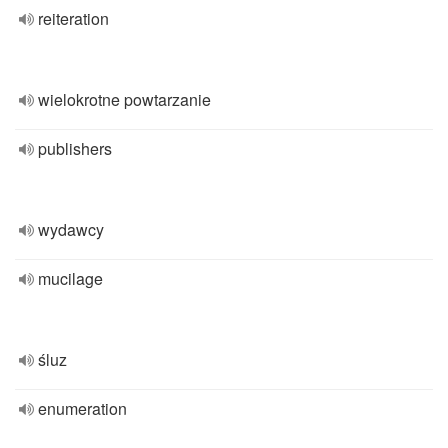
reiteration
wielokrotne powtarzanie
publishers
wydawcy
mucilage
śluz
enumeration