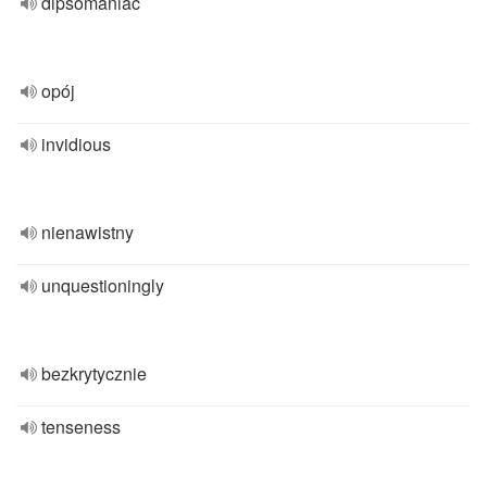
dipsomaniac
opój
invidious
nienawistny
unquestioningly
bezkrytycznie
tenseness