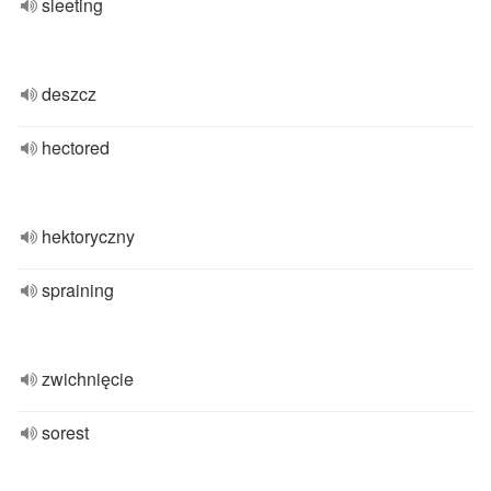
sleeting
deszcz
hectored
hektoryczny
spraining
zwichnięcie
sorest