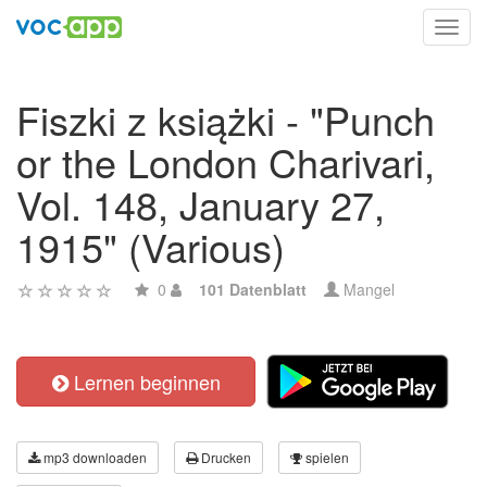
Toggl
navig
Fiszki z książki - "Punch
or the London Charivari,
Vol. 148, January 27,
1915" (Various)
0
101 Datenblatt
Mangel
Lernen beginnen
mp3 downloaden
Drucken
spielen