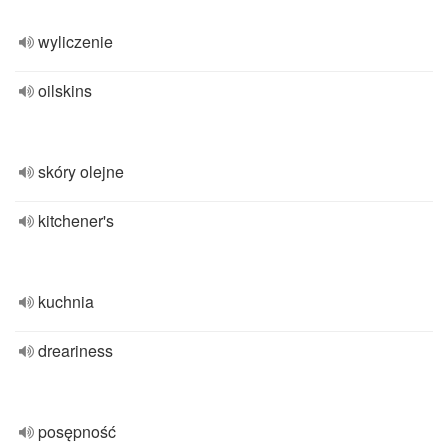
wyliczenie
oilskins
skóry olejne
kitchener's
kuchnia
dreariness
posępność