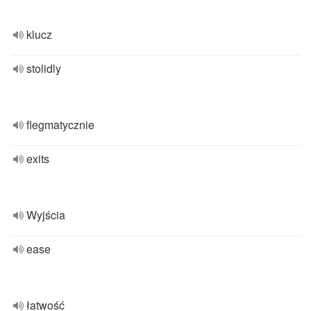
klucz
stolidly
flegmatycznie
exits
Wyjścia
ease
łatwość