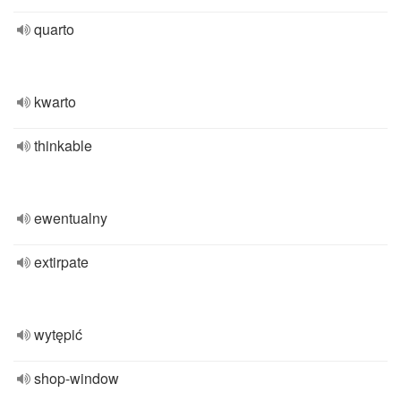
quarto
kwarto
thinkable
ewentualny
extirpate
wytępić
shop-window