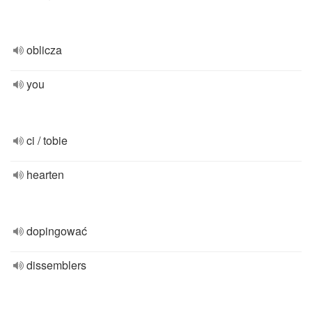
oblicza
you
ci / tobie
hearten
dopingować
dissemblers