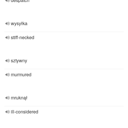
despatch
wysyłka
stiff-necked
sztywny
murmured
mruknął
ill-considered