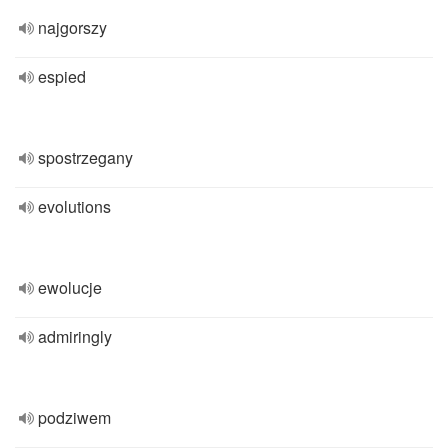
najgorszy
espied
spostrzegany
evolutions
ewolucje
admiringly
podziwem