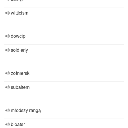
witticism
dowcip
soldierly
żołnierski
subaltern
młodszy rangą
bloater