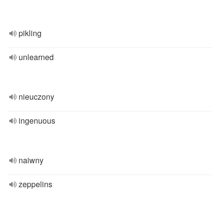
pikling
unlearned
nieuczony
ingenuous
naiwny
zeppelins