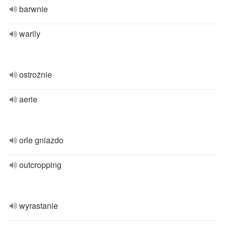
barwnie
warily
ostrożnie
aerie
orle gniazdo
outcropping
wyrastanie