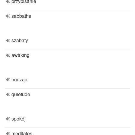
przypisanie
sabbaths
szabaty
awaking
budząc
quietude
spokój
meditates