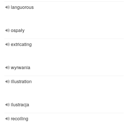
languorous
ospały
extricating
wyrwania
illustration
ilustracja
recoiling