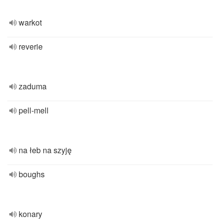
warkot
reverie
zaduma
pell-mell
na łeb na szyję
boughs
konary