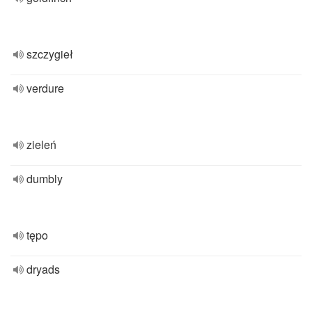
szczygieł
verdure
zieleń
dumbly
tępo
dryads