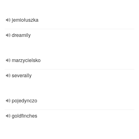
jemiołuszka
dreamily
marzycielsko
severally
pojedynczo
goldfinches