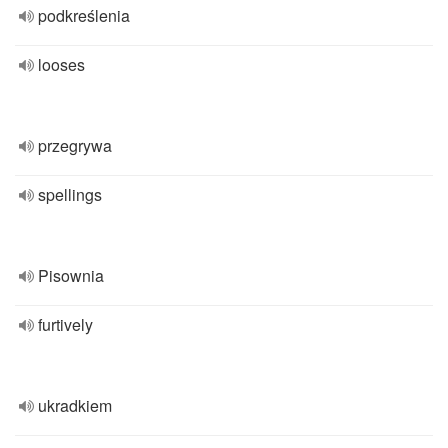
podkreślenia
looses
przegrywa
spellings
Pisownia
furtively
ukradkiem