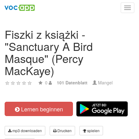
Toggl
navig
Fiszki z książki -
"Sanctuary A Bird
Masque" (Percy
MacKaye)
0
101 Datenblatt
Mangel
Lernen beginnen
mp3 downloaden
Drucken
spielen