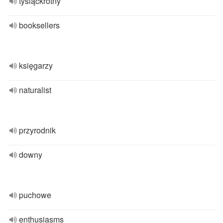
tysiąckrotny
booksellers
księgarzy
naturalist
przyrodnik
downy
puchowe
enthusiasms