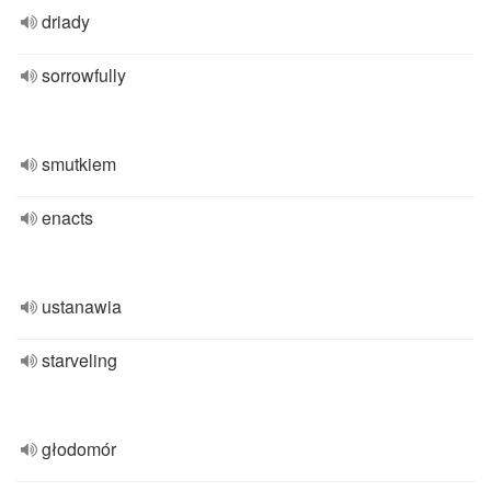
driady
sorrowfully
smutkiem
enacts
ustanawia
starveling
głodomór