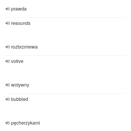
prawda
resounds
rozbrzmiewa
votive
wotywny
bubbled
pęcherzykami