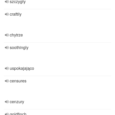
szczygły
craftily
chytrze
soothingly
uspokajająco
censures
cenzury
goldfinch