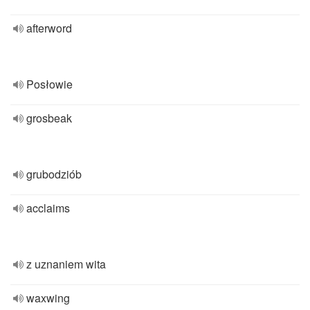
afterword
Posłowie
grosbeak
grubodziób
acclaims
z uznaniem wita
waxwing