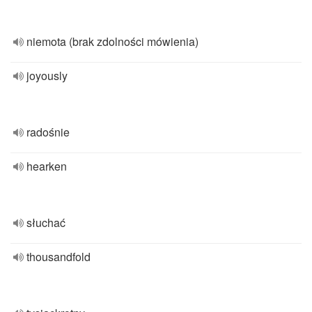
niemota (brak zdolności mówienia)
joyously
radośnie
hearken
słuchać
thousandfold