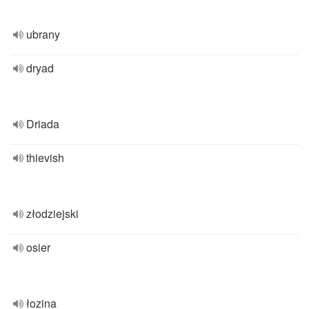
ubrany
dryad
Driada
thievish
złodziejski
osier
łozina