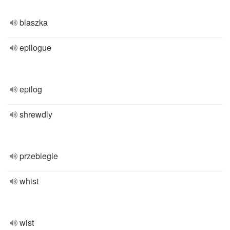
blaszka
epilogue
epilog
shrewdly
przebiegle
whist
wist