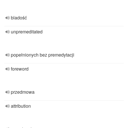
bladość
unpremeditated
popełnionych bez premedytacji
foreword
przedmowa
attribution