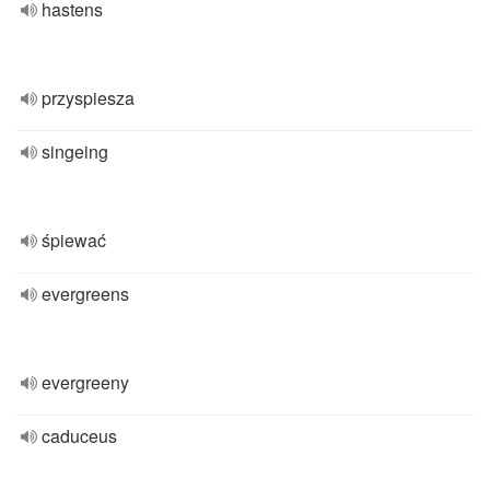
hastens
przyspiesza
singeing
śpiewać
evergreens
evergreeny
caduceus