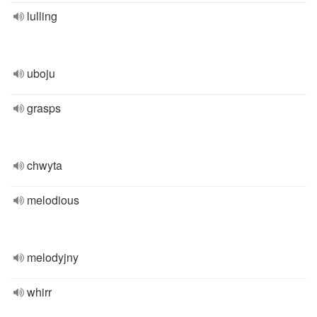
lulling
uboju
grasps
chwyta
melodious
melodyjny
whirr