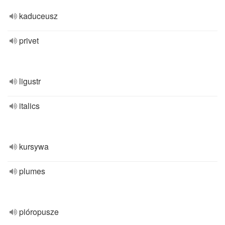
kaduceusz
privet
ligustr
italics
kursywa
plumes
pióropusze