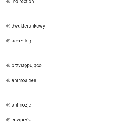
indirection
dwukierunkowy
acceding
przystępujące
animosities
animozje
cowper's