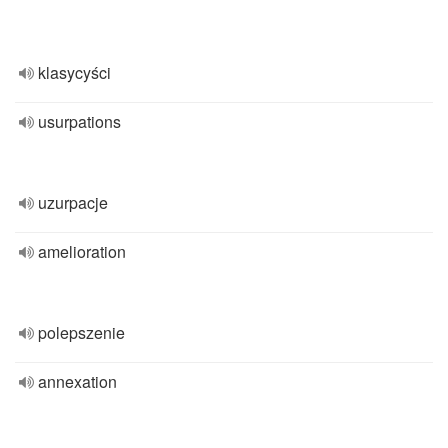
klasycyści
usurpations
uzurpacje
amelioration
polepszenie
annexation