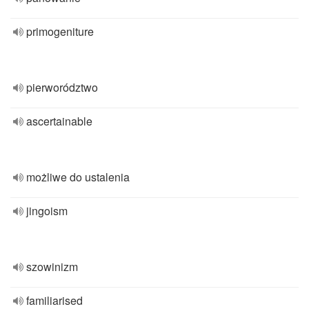
primogeniture
pierworództwo
ascertainable
możliwe do ustalenia
jingoism
szowinizm
familiarised