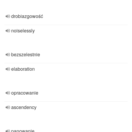
drobiazgowość
noiselessly
bezszelestnie
elaboration
opracowanie
ascendency
panowanie