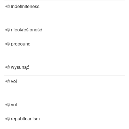
indefiniteness
nieokreśloność
propound
wysunąć
vol
vol.
republicanism