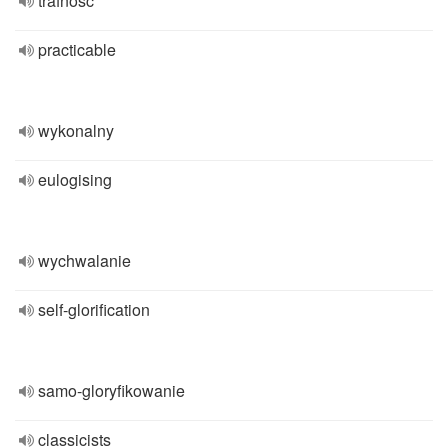
trafność
practicable
wykonalny
eulogising
wychwalanie
self-glorification
samo-gloryfikowanie
classicists