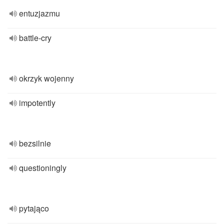
entuzjazmu
battle-cry
okrzyk wojenny
impotently
bezsilnie
questioningly
pytająco