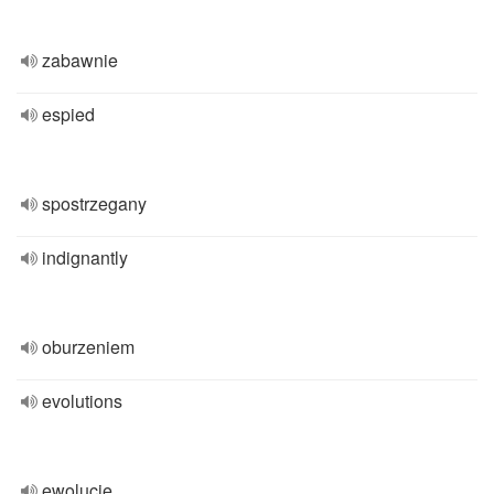
zabawnie
espied
spostrzegany
indignantly
oburzeniem
evolutions
ewolucje