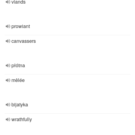
viands
prowiant
canvassers
płótna
mêlée
bijatyka
wrathfully