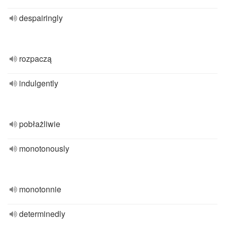
despairingly
rozpaczą
indulgently
pobłażliwie
monotonously
monotonnie
determinedly