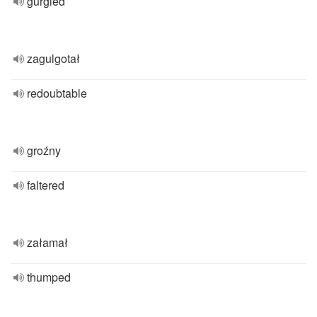
gurgled
zagulgotał
redoubtable
groźny
faltered
załamał
thumped