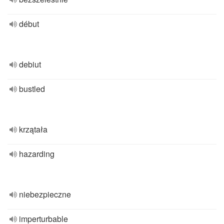
début
debiut
bustled
krzątała
hazarding
niebezpieczne
imperturbable