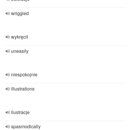
wriggled
wykręcił
uneasily
niespokojnie
illustrations
ilustracje
spasmodically