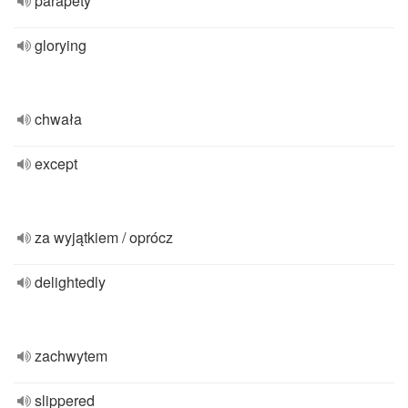
parapety
glorying
chwała
except
za wyjątkiem / oprócz
delightedly
zachwytem
slippered