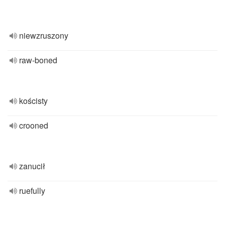
niewzruszony
raw-boned
kościsty
crooned
zanucił
ruefully