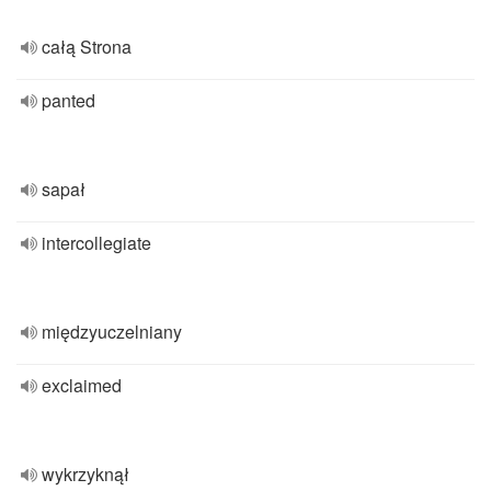
całą Strona
panted
sapał
intercollegiate
międzyuczelniany
exclaimed
wykrzyknął