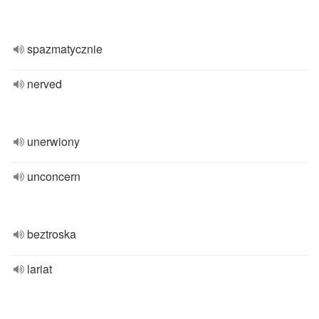
spazmatycznie
nerved
unerwiony
unconcern
beztroska
lariat