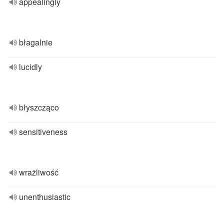
appealingly
błagalnie
lucidly
błyszcząco
sensitiveness
wrażliwość
unenthusiastic