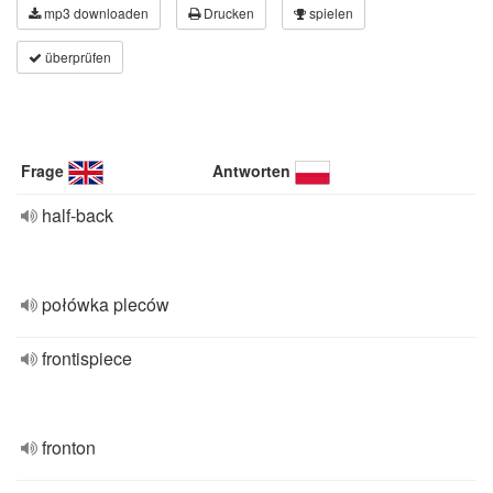
mp3 downloaden
Drucken
spielen
überprüfen
Frage
Antworten
half-back
połówka pleców
frontispiece
fronton