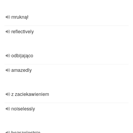
mruknął
reflectively
odbijająco
amazedly
z zaciekawieniem
noiselessly
bezszelestnie