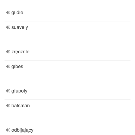
gildie
suavely
zręcznie
gibes
głupoty
batsman
odbijający