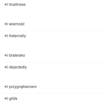
trustiness
wierność
fraternally
bratersko
dejectedly
przygnębieniem
gilds