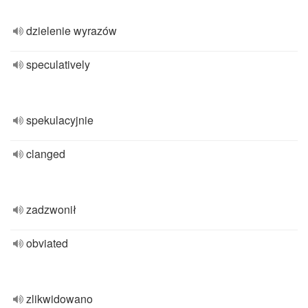
dzielenie wyrazów
speculatively
spekulacyjnie
clanged
zadzwonił
obviated
zlikwidowano