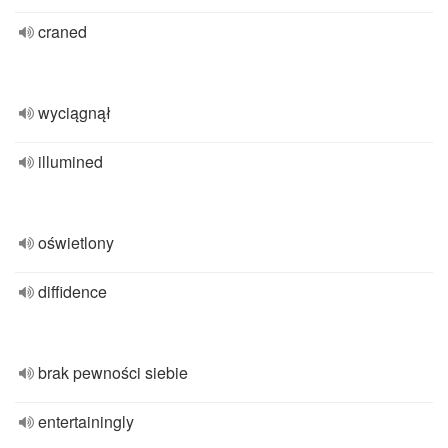
craned
wyciągnął
illumined
oświetlony
diffidence
brak pewności siebie
entertainingly