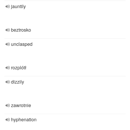
jauntily
beztrosko
unclasped
rozplótł
dizzily
zawrotnie
hyphenation