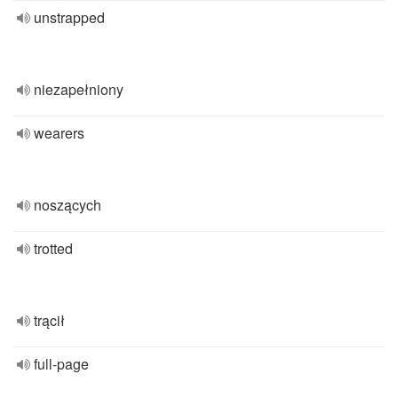
unstrapped
niezapełniony
wearers
noszących
trotted
trącił
full-page