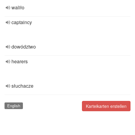
waliło
captaincy
dowództwo
hearers
słuchacze
English
Karteikarten erstellen