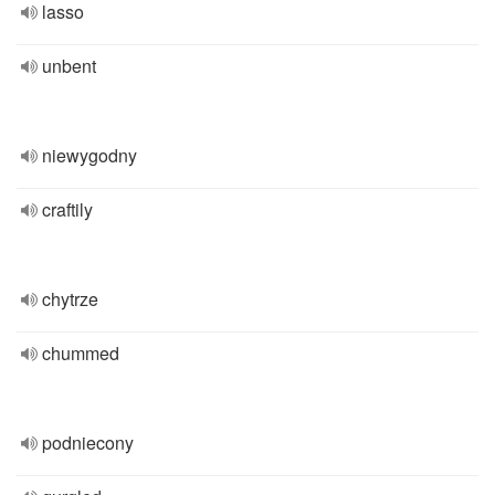
lasso
unbent
niewygodny
craftily
chytrze
chummed
podniecony