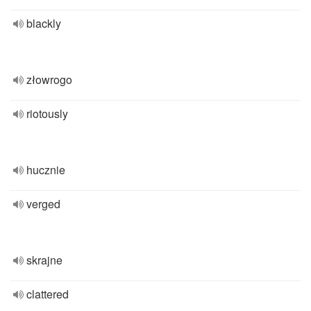
blackly
złowrogo
riotously
hucznie
verged
skrajne
clattered