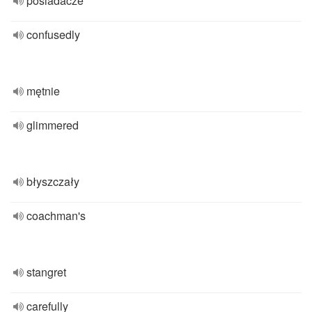
posiadacze
confusedly
mętnie
glimmered
błyszczały
coachman's
stangret
carefully