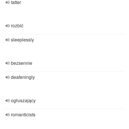
tatter
rozbić
sleeplessly
bezsennie
deafeningly
ogłuszający
romanticists