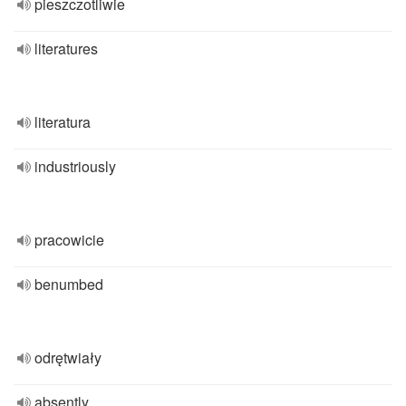
pieszczotliwie
literatures
literatura
industriously
pracowicie
benumbed
odrętwiały
absently