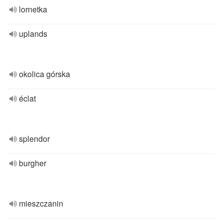
lornetka
uplands
okolica górska
éclat
splendor
burgher
mieszczanin