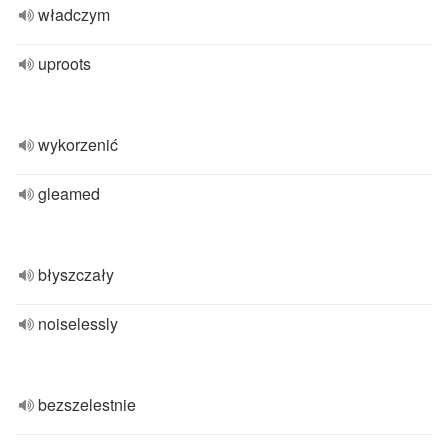
władczym
uproots
wykorzenić
gleamed
błyszczały
noiselessly
bezszelestnie