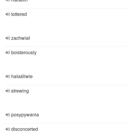
tottered
zachwiał
boisterously
hałaśliwie
strewing
posypywania
disconcerted