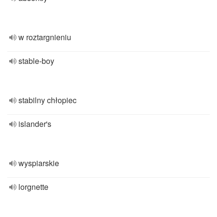
w roztargnieniu
stable-boy
stabilny chłopiec
islander's
wyspiarskie
lorgnette