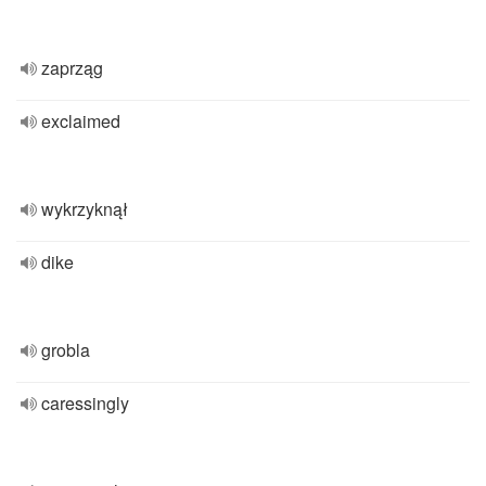
zaprząg
exclaimed
wykrzyknął
dike
grobla
caressingly