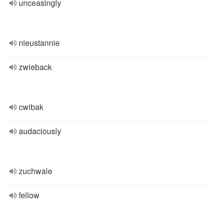
unceasingly
nieustannie
zwieback
cwibak
audaciously
zuchwale
fellow