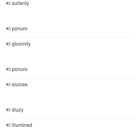
sullenly
ponuro
gloomily
ponuro
sluices
śluzy
illumined