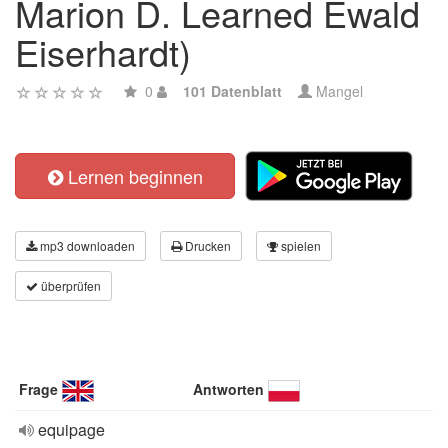
Marion D. Learned Ewald
Eiserhardt)
0
101 Datenblatt
Mangel
Lernen beginnen
mp3 downloaden
Drucken
spielen
überprüfen
Frage
Antworten
equipage