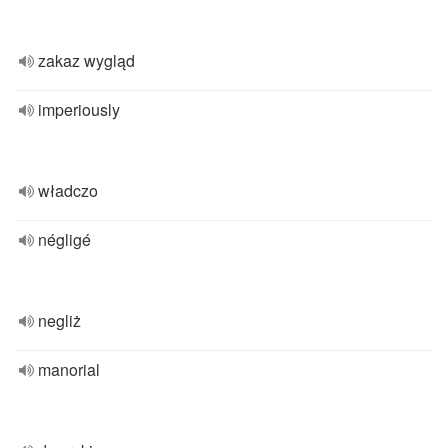
zakaz wygląd
imperiously
władczo
négligé
negliż
manorial