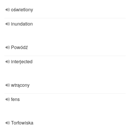
oświetlony
inundation
Powódź
interjected
wtrącony
fens
Torfowiska