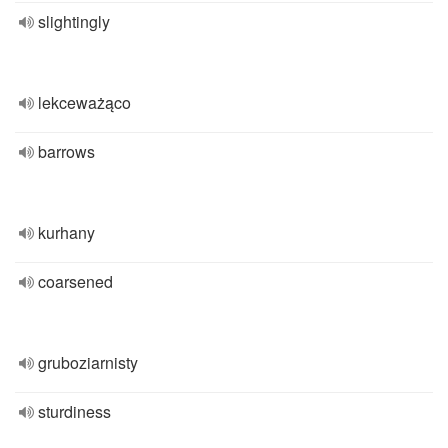
slightingly
lekceważąco
barrows
kurhany
coarsened
gruboziarnisty
sturdiness