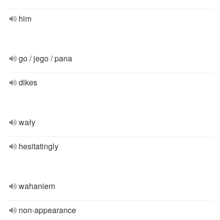
him
go / jego / pana
dikes
wały
hesitatingly
wahaniem
non-appearance