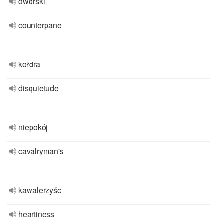
dworski
counterpane
kołdra
disquietude
niepokój
cavalryman's
kawalerzyści
heartiness