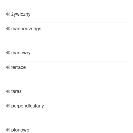
żywiczny
manoeuvrings
manewry
terrace
taras
perpendicularly
pionowo