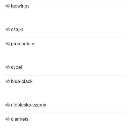
lapwings
czajki
promontory
cypel
blue-black
niebiesko-czarny
clarinets