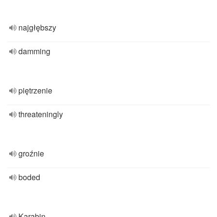
najgłębszy
damming
piętrzenie
threateningly
groźnie
boded
Karabin