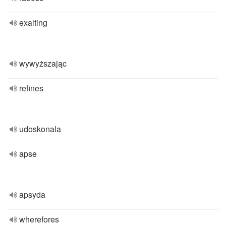
exalting
wywyższając
refines
udoskonala
apse
apsyda
wherefores