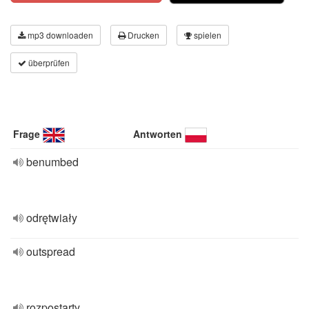
mp3 downloaden
Drucken
spielen
überprüfen
Frage
Antworten
benumbed
odrętwiały
outspread
rozpostarty