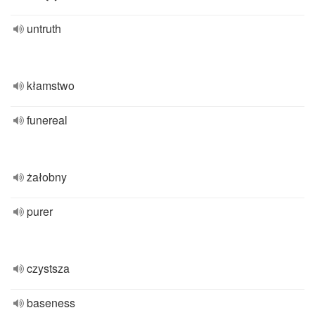
untruth
kłamstwo
funereal
żałobny
purer
czystsza
baseness