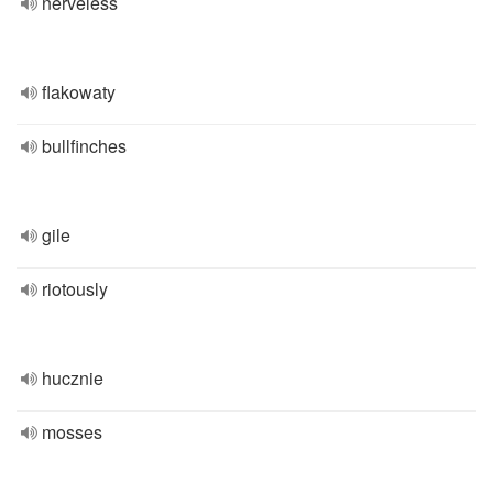
nerveless
flakowaty
bullfinches
gile
riotously
hucznie
mosses