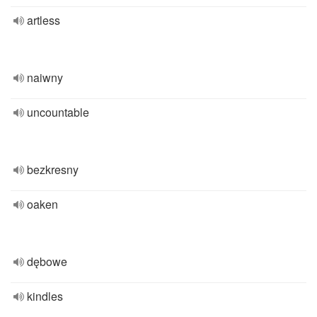
artless
naiwny
uncountable
bezkresny
oaken
dębowe
kindles