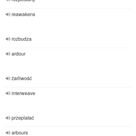
reawakens
rozbudza
ardour
żarliwość
interweave
przeplatać
arbours