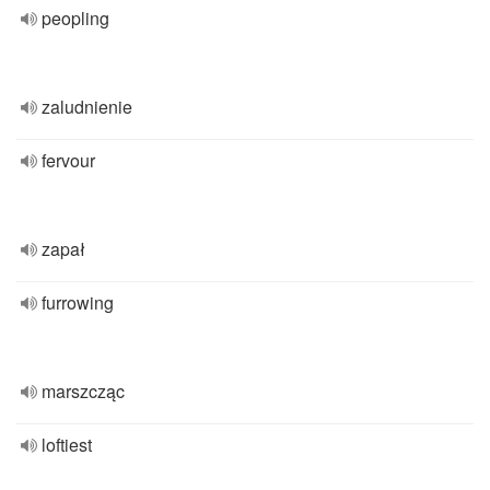
peopling
zaludnienie
fervour
zapał
furrowing
marszcząc
loftiest