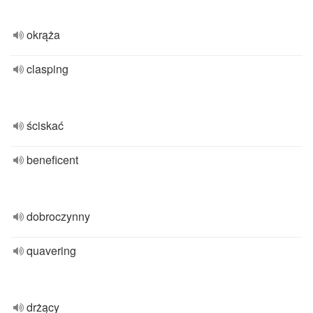
okrąża
clasping
ściskać
beneficent
dobroczynny
quavering
drżący