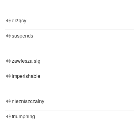
drżący
suspends
zawiesza się
imperishable
niezniszczalny
triumphing