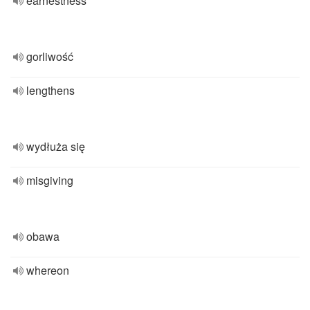
earnestness
gorliwość
lengthens
wydłuża się
misgiving
obawa
whereon