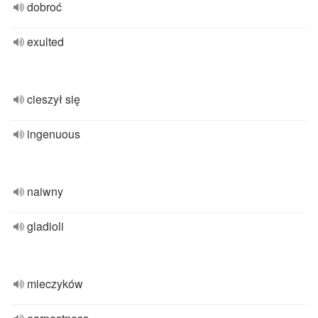
dobroć
exulted
cieszył się
ingenuous
naiwny
gladioli
mieczyków