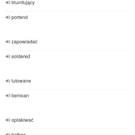
triumfujący
portend
zapowiadać
soldered
lutowane
bemoan
opłakiwać
bathes