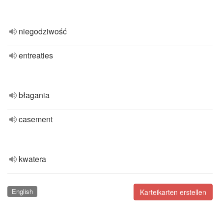
niegodziwość
entreaties
błagania
casement
kwatera
English
Karteikarten erstellen