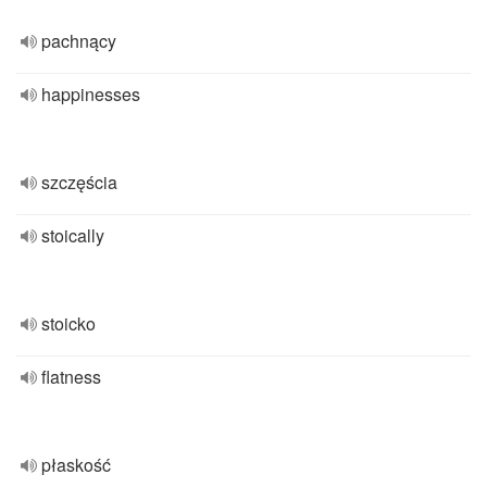
pachnący
happinesses
szczęścia
stoically
stoicko
flatness
płaskość