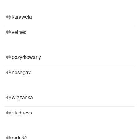
karawela
veined
pożyłkowany
nosegay
wiązanka
gladness
radość