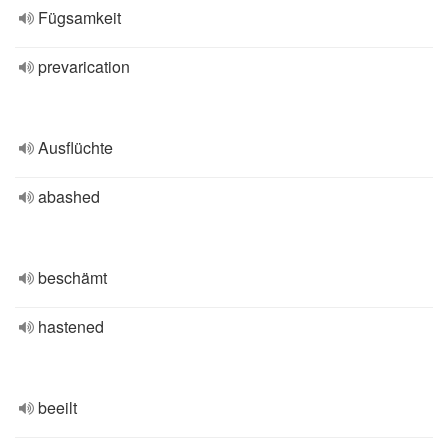
Fügsamkeit
prevarication
Ausflüchte
abashed
beschämt
hastened
beeilt