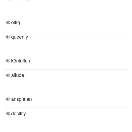
eilig
queenly
königlich
allude
anspielen
docility