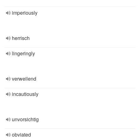
imperiously
herrisch
lingeringly
verweilend
incautiously
unvorsichtig
obviated