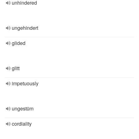
unhindered
ungehindert
glided
glitt
impetuously
ungestüm
cordiality