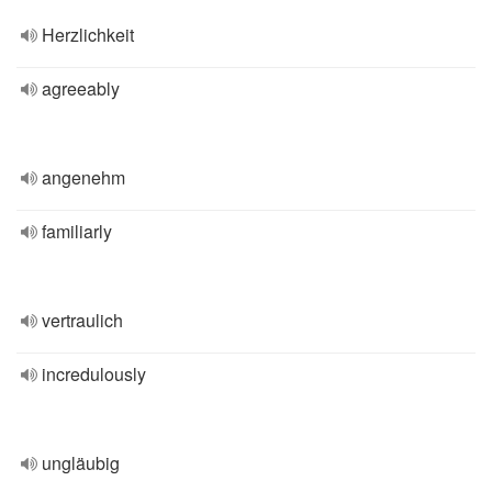
Herzlichkeit
agreeably
angenehm
familiarly
vertraulich
incredulously
ungläubig