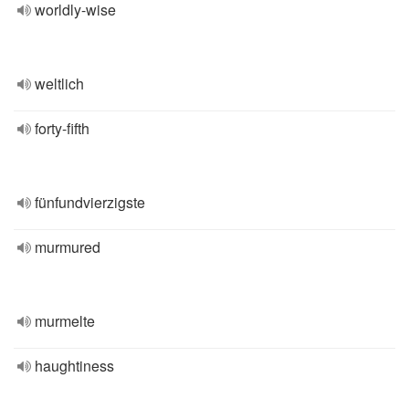
worldly-wise
weltlich
forty-fifth
fünfundvierzigste
murmured
murmelte
haughtiness