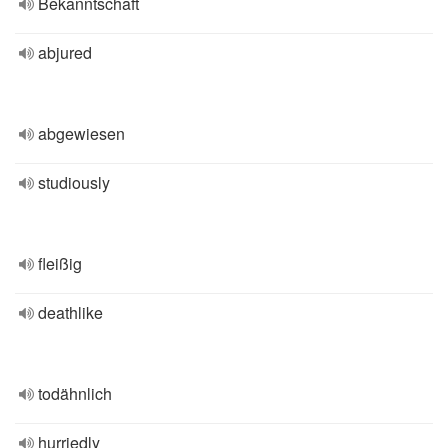
Bekanntschaft
abjured
abgewiesen
studiously
fleißig
deathlike
todähnlich
hurriedly