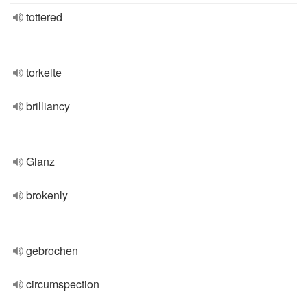
tottered
torkelte
brilliancy
Glanz
brokenly
gebrochen
circumspection