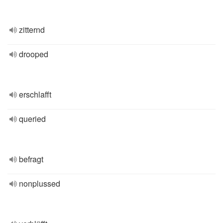
zitternd
drooped
erschlafft
queried
befragt
nonplussed