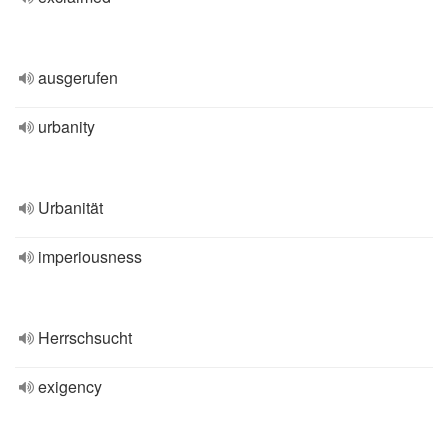
ausgerufen
urbanity
Urbanität
imperiousness
Herrschsucht
exigency