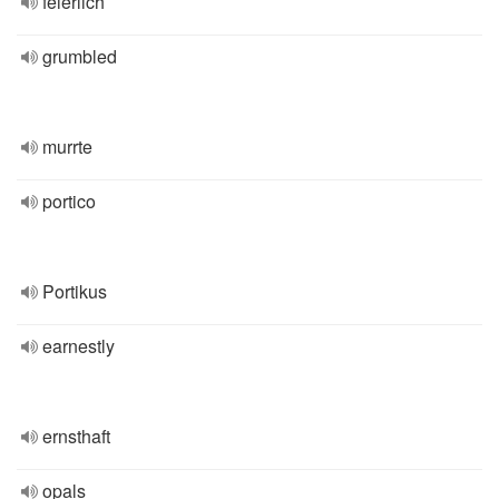
feierlich
grumbled
murrte
portico
Portikus
earnestly
ernsthaft
opals