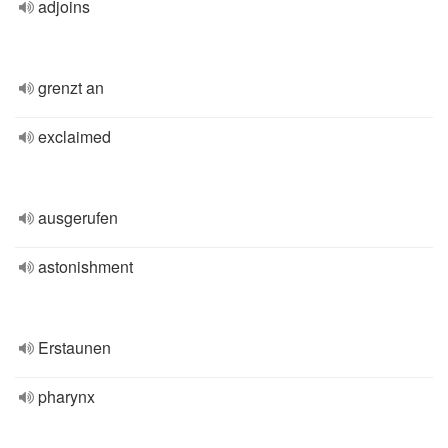
adjoins
grenzt an
exclaimed
ausgerufen
astonishment
Erstaunen
pharynx