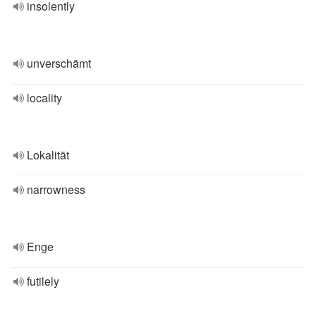
insolently
unverschämt
locality
Lokalität
narrowness
Enge
futilely