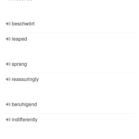
beschwört
leaped
sprang
reassuringly
beruhigend
indifferently