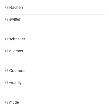
Rachen
swifter
schneller
ailerons
Querruder
wearily
müde