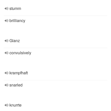
stumm
brilliancy
Glanz
convulsively
krampfhaft
snarled
knurrte