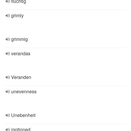
flüchtig
grimly
grimmig
verandas
Veranden
unevenness
Unebenheit
motioned