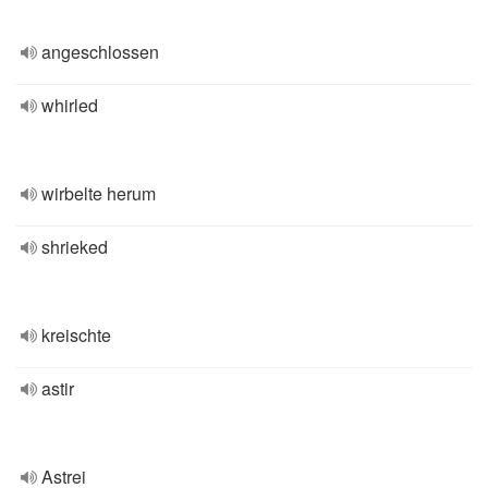
angeschlossen
whirled
wirbelte herum
shrieked
kreischte
astir
Astrei