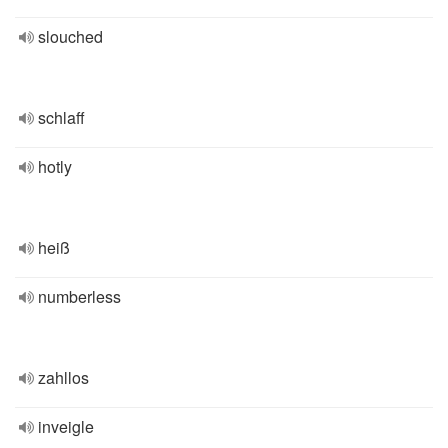
slouched
schlaff
hotly
heiß
numberless
zahllos
inveigle