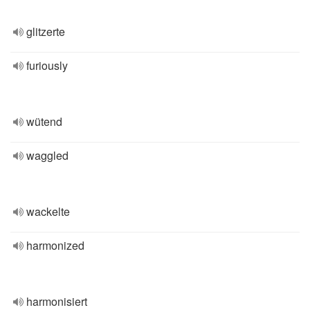
glitzerte
furiously
wütend
waggled
wackelte
harmonized
harmonisiert