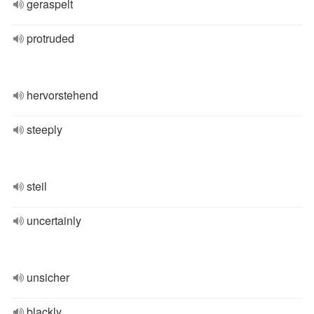
geraspelt
protruded
hervorstehend
steeply
steil
uncertainly
unsicher
blackly