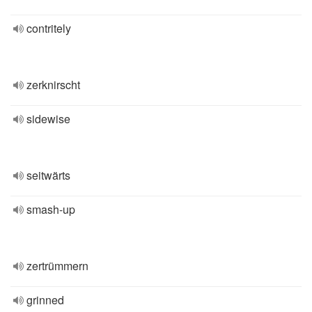
contritely
zerknirscht
sidewise
seitwärts
smash-up
zertrümmern
grinned