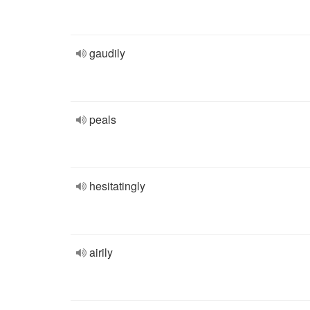
gaudily
peals
hesitatingly
airily