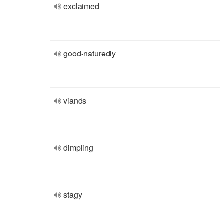
exclaimed
good-naturedly
viands
dimpling
stagy