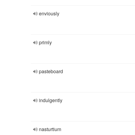
enviously
primly
pasteboard
indulgently
nasturtium