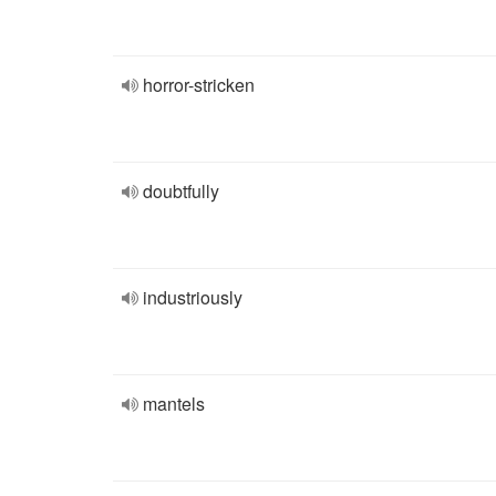
horror-stricken
doubtfully
industriously
mantels