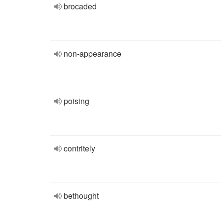
brocaded
non-appearance
poising
contritely
bethought