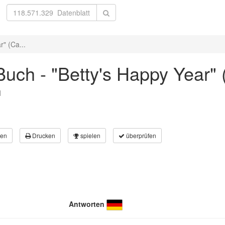
" (Ca...
uch - "Betty's Happy Year" 
l
en
Drucken
spielen
überprüfen
Antworten