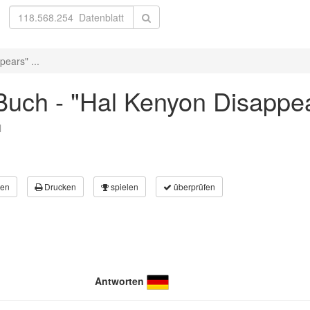
ears" ...
uch - "Hal Kenyon Disappea
l
en
Drucken
spielen
überprüfen
Antworten