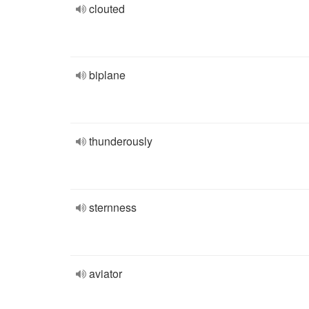
clouted
biplane
thunderously
sternness
aviator