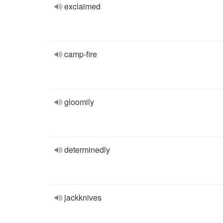
exclaimed
camp-fire
gloomily
determinedly
jackknives