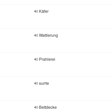
Käfer
Wattierung
Prahlerei
surrte
Bettdecke