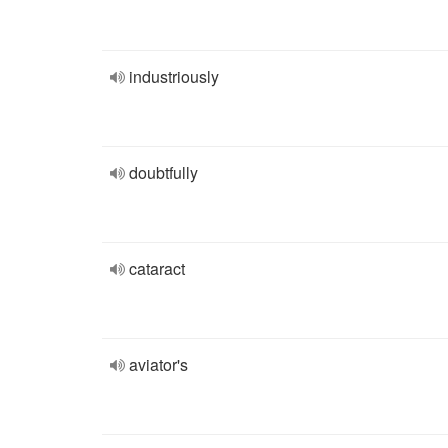
industriously
doubtfully
cataract
aviator's