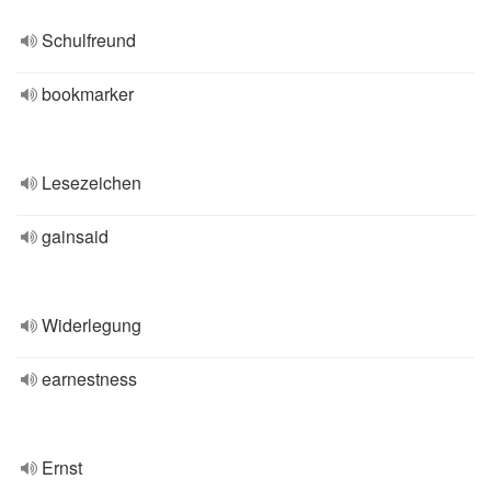
Schulfreund
bookmarker
Lesezeichen
gainsaid
Widerlegung
earnestness
Ernst