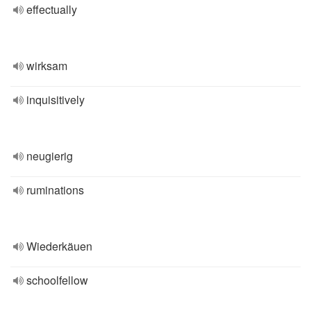
effectually
wirksam
inquisitively
neugierig
ruminations
Wiederkäuen
schoolfellow