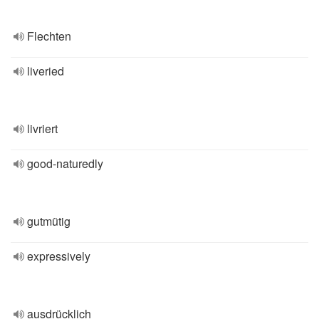
Flechten
liveried
livriert
good-naturedly
gutmütig
expressively
ausdrücklich