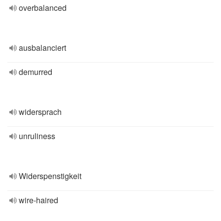
overbalanced
ausbalanciert
demurred
widersprach
unruliness
Widerspenstigkeit
wire-haired