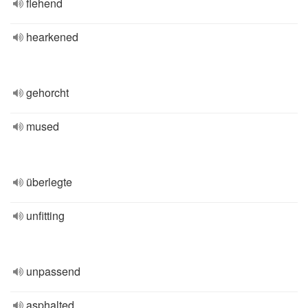
flehend
hearkened
gehorcht
mused
überlegte
unfitting
unpassend
asphalted