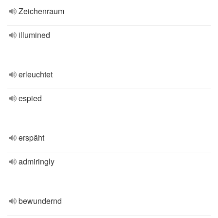
Zeichenraum
illumined
erleuchtet
espied
erspäht
admiringly
bewundernd