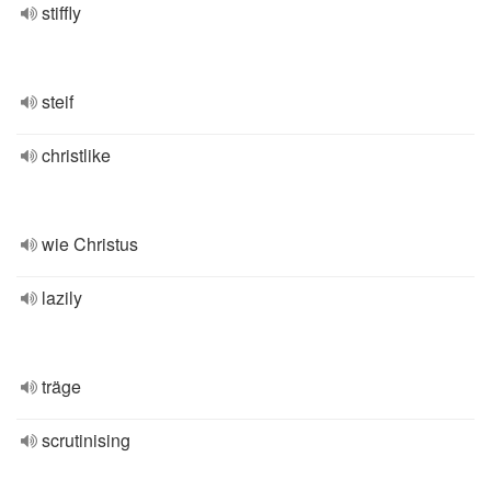
stiffly
steif
christlike
wie Christus
lazily
träge
scrutinising