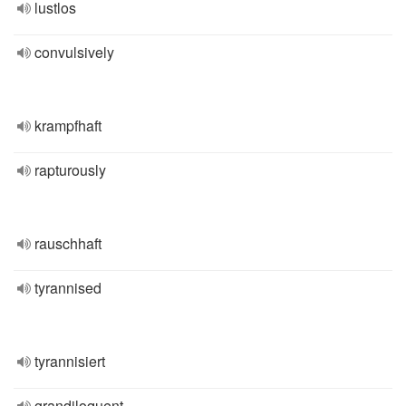
lustlos
convulsively
krampfhaft
rapturously
rauschhaft
tyrannised
tyrannisiert
grandiloquent