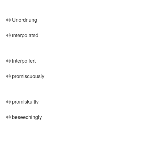
Unordnung
interpolated
interpoliert
promiscuously
promiskuitiv
beseechingly