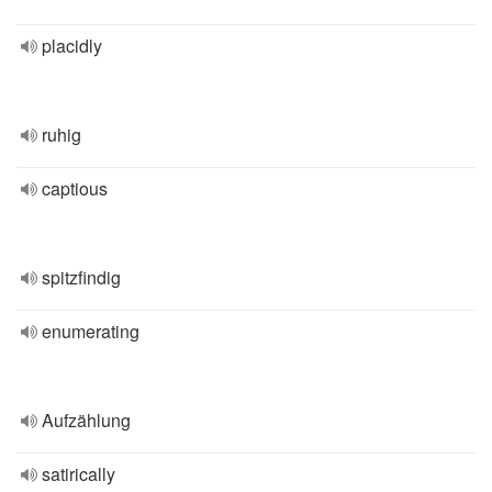
placidly
ruhig
captious
spitzfindig
enumerating
Aufzählung
satirically