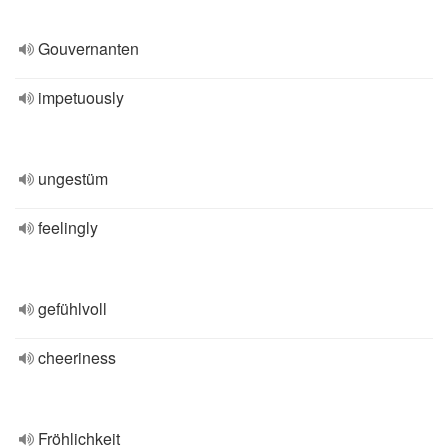
Gouvernanten
impetuously
ungestüm
feelingly
gefühlvoll
cheeriness
Fröhlichkeit