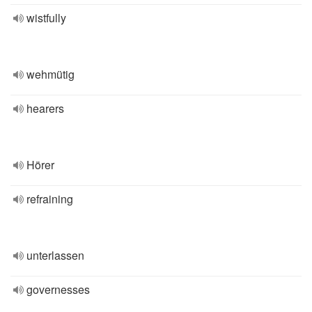
wistfully
wehmütig
hearers
Hörer
refraining
unterlassen
governesses