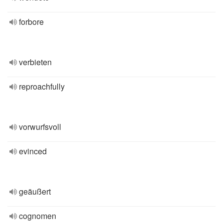
forbore
verbieten
reproachfully
vorwurfsvoll
evinced
geäußert
cognomen