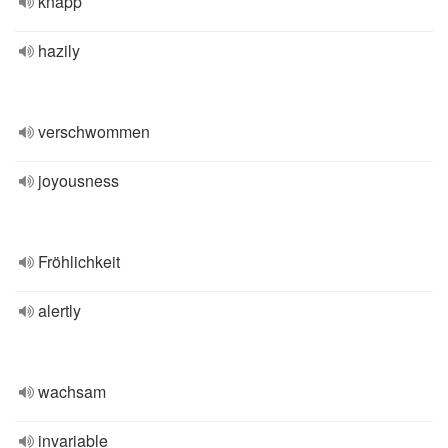
knapp
hazily
verschwommen
joyousness
Fröhlichkeit
alertly
wachsam
invariable