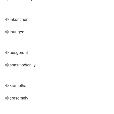
inkontinent
lounged
ausgeruht
spasmodically
krampfhaft
tiresomely