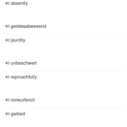
absently
geistesabwesend
jauntily
unbeschwert
reproachfully
vorwurfsvoll
garbed