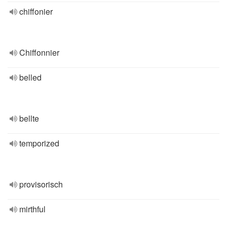
chiffonier
Chiffonnier
belled
bellte
temporized
provisorisch
mirthful