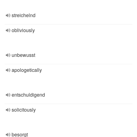
streichelnd
obliviously
unbewusst
apologetically
entschuldigend
solicitously
besorgt