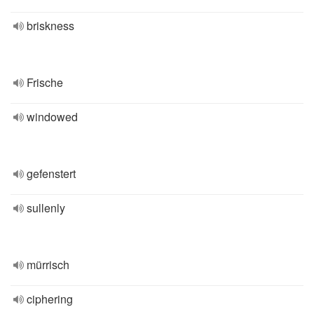
briskness
Frische
windowed
gefenstert
sullenly
mürrisch
ciphering