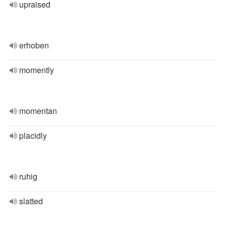
upraised
erhoben
momently
momentan
placidly
ruhig
slatted