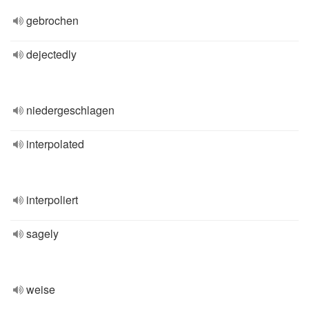
gebrochen
dejectedly
niedergeschlagen
interpolated
interpoliert
sagely
weise