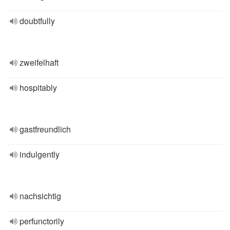
doubtfully
zweifelhaft
hospitably
gastfreundlich
indulgently
nachsichtig
perfunctorily