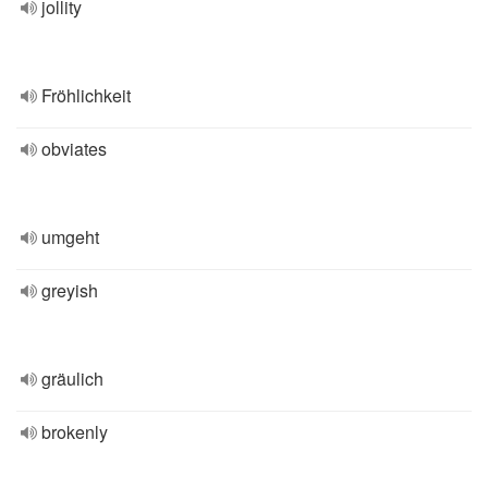
jollity
Fröhlichkeit
obviates
umgeht
greyish
gräulich
brokenly