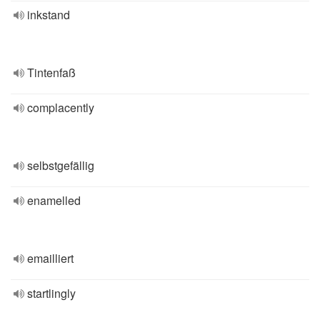
inkstand
Tintenfaß
complacently
selbstgefällig
enamelled
emailliert
startlingly