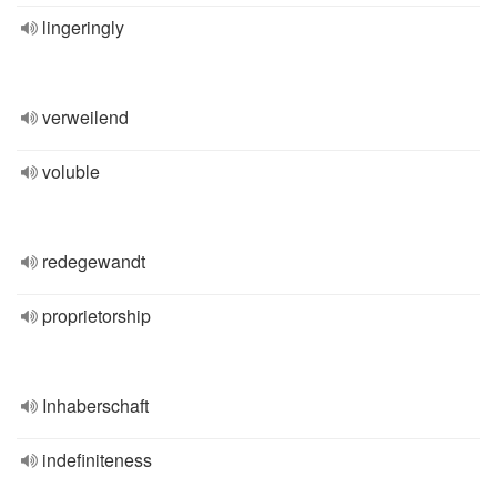
lingeringly
verweilend
voluble
redegewandt
proprietorship
Inhaberschaft
indefiniteness