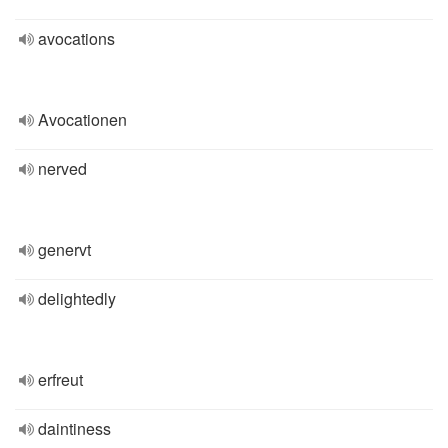
avocations
Avocationen
nerved
genervt
delightedly
erfreut
daintiness