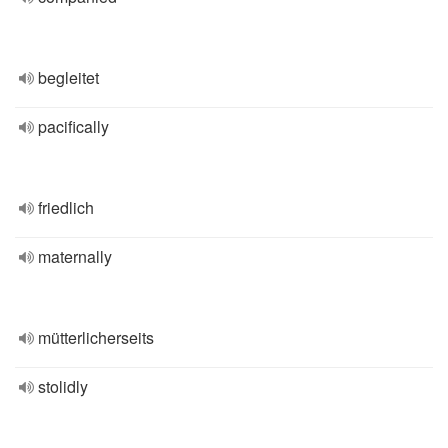
begleitet
pacifically
friedlich
maternally
mütterlicherseits
stolidly