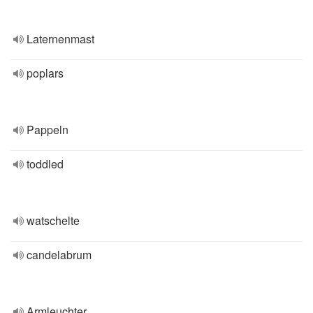
Laternenmast
poplars
Pappeln
toddled
watschelte
candelabrum
Armleuchter