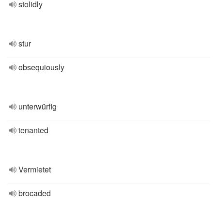
stolidly
stur
obsequiously
unterwürfig
tenanted
Vermietet
brocaded