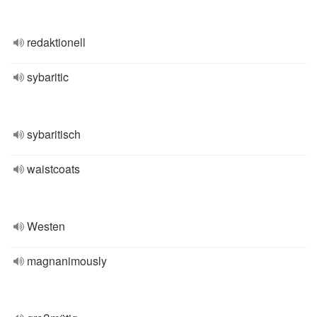
redaktionell
sybaritic
sybaritisch
waistcoats
Westen
magnanimously