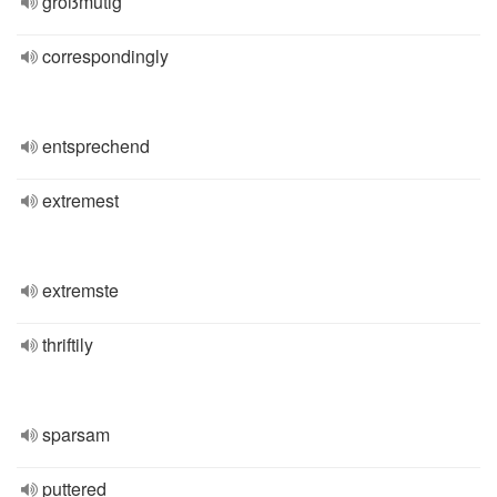
großmütig
correspondingly
entsprechend
extremest
extremste
thriftily
sparsam
puttered