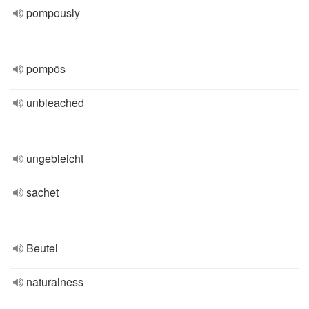
pompously
pompös
unbleached
ungebleicht
sachet
Beutel
naturalness