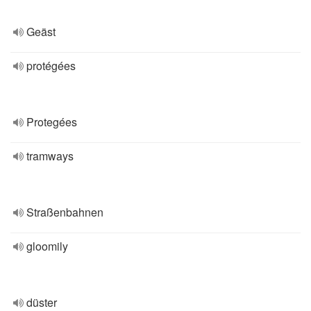
Geäst
protégées
Protegées
tramways
Straßenbahnen
gloomily
düster