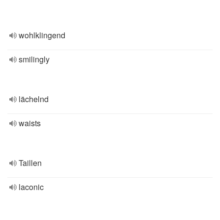
wohlklingend
smilingly
lächelnd
waists
Taillen
laconic