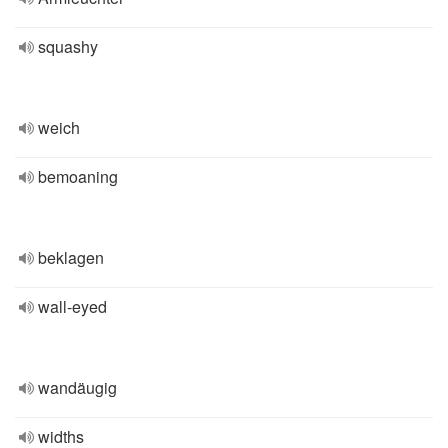
squashy
weich
bemoaning
beklagen
wall-eyed
wandäugig
widths