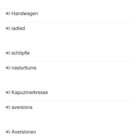
Handwagen
ladled
schöpfte
nasturtiums
Kapuzinerkresse
aversions
Aversionen