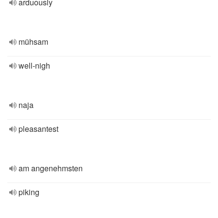
arduously
mühsam
well-nigh
naja
pleasantest
am angenehmsten
piking